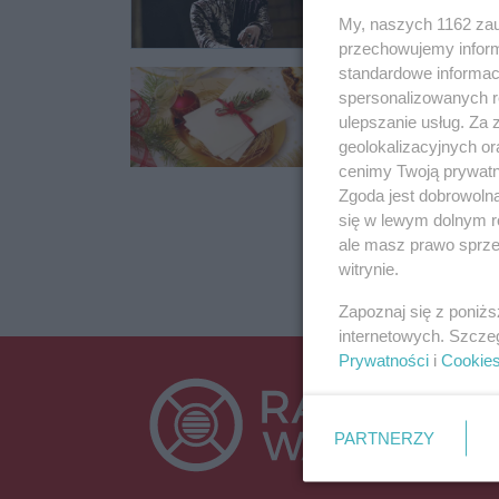
My, naszych 1162 zau
przechowujemy informa
standardowe informac
Wigilia wolna o
spersonalizowanych re
komentują proj
ulepszanie usług. Za
W sejmie trwają dys
geolokalizacyjnych or
cenimy Twoją prywatno
02.11.2024 06:44
Zgoda jest dobrowoln
się w lewym dolnym r
ale masz prawo sprzec
witrynie.
Zapoznaj się z poniż
internetowych. Szcze
Prywatności
i
Cookie
PARTNERZY