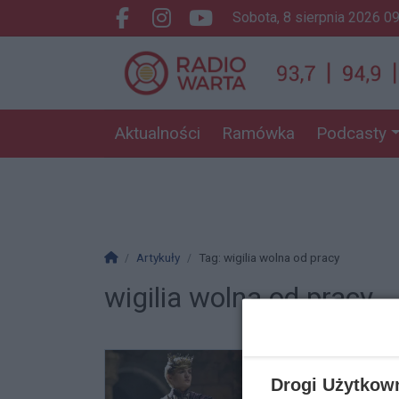
sobota, 8 sierpnia 2026 0
Facebook.com
Instagram.com
Youtube.com
Aktualności
Ramówka
Podcasty
Strona główna
Artykuły
Tag: wigilia wolna od pracy
wigilia wolna od pracy
Drogi Użytkow