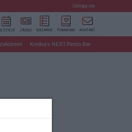
Zaloguj się
IĘ DZIEJE
ZASIĘG
BAZAREK
POMAGAM
KONTAKT
uzależnień
Konkurs NEXT.Resto.Bar