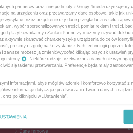
fanych partnerów oraz inne podmioty z Grupy 4media uzyskujemy d
cje na urządzeniu oraz przetwarzamy dane osobowe, takie jak unika
je wysyłane przez urządzenie czy dane przeglądania w celu zapewn
d pracy. Mieszkańcy Środy Wielkopolskiej
klam, wybór spersonalizowanych treści, pomiar reklam i treści, bad
ekt Lewicy
 zgodą Użytkownika my i Zaufani Partnerzy możemy używać dokład
kusje, które mogą wpłynąć na to, jak obchodzimy święta.
az aktywnie skanować charakterystykę urządzenia do celów identyfi
ść, prosimy o zgodę na korzystanie z tych technologii poprzez klikn
a i zawsze możesz ją zmienić/wycofać klikając przycisk ustawień pr
ogu strony
. Niektóre rodzaje przetwarzania danych nie wymagaj
Reklama
iwić się takiemu przetwarzaniu. Preferencje będą miały zastosowania
REKLAMA
szymi informacjami, abyś mógł świadomie i komfortowo korzystać z
gółowe informacje dotyczące przetwarzania Twoich danych znajdzi
s
. oraz po kliknięciu w „Ustawienia”.
Z
Kontakt
Do
Reklama
po
USTAWIENIA
Patronat
Za
Dane firmowe