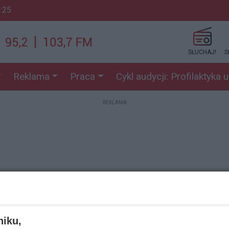
9:25
SŁUCHAJ!
S
Reklama
Praca
Cykl audycji: Profilaktyka 
REKLAMA
REKLAMA
niku,