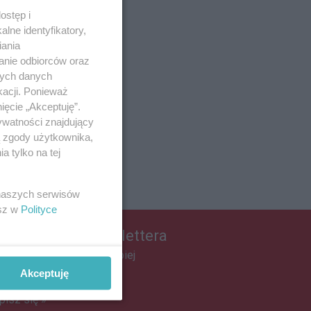
ostęp i
lne identyfikatory,
iania
anie odbiorców oraz
nych danych
kacji. Ponieważ
ięcie „Akceptuję”.
ywatności znajdujący
ą zgody użytkownika,
 tylko na tej
 naszych serwisów
esz w
Polityce
apisz się do newslettera
łącz do grona ludzi najlepiej
informowanych!
Akceptuję
pisz się »