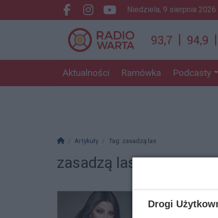
niedziela, 9 sierpnia 2026
Facebook.com
Instagram.com
Youtube.com
Aktualności
Ramówka
Podcasty
Strona główna
Artykuły
Tag: zasadzą las
zasadzą las
Drogi Użytkow