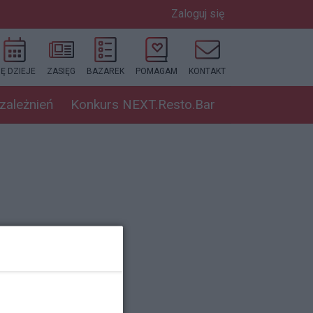
Zaloguj się
IĘ DZIEJE
ZASIĘG
BAZAREK
POMAGAM
KONTAKT
uzależnień
Konkurs NEXT.Resto.Bar