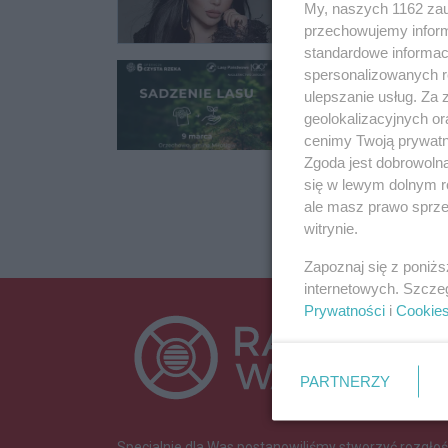
My, naszych 1162 zau
przechowujemy informa
standardowe informac
Będzie zielono
spersonalizowanych re
ulepszanie usług. Za
Ponad cztery tysią
geolokalizacyjnych or
cenimy Twoją prywatno
01.03.2024 09:28
Zgoda jest dobrowoln
się w lewym dolnym r
ale masz prawo sprzec
witrynie.
Zapoznaj się z poniż
internetowych. Szcze
Prywatności
i
Cookie
PARTNERZY
Specjalnie dla Was postanowiliśmy stworzyć rozgłoś