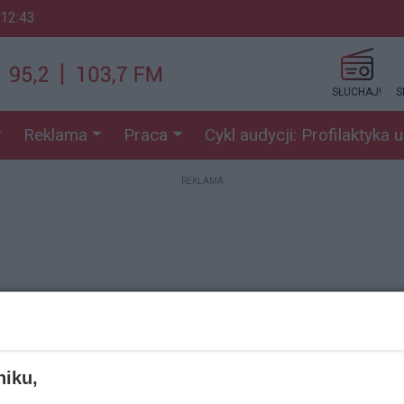
 12:43
SŁUCHAJ!
S
Reklama
Praca
Cykl audycji: Profilaktyka 
REKLAMA
REKLAMA
niku,