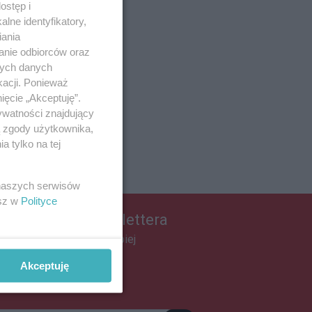
ostęp i
lne identyfikatory,
iania
anie odbiorców oraz
nych danych
kacji. Ponieważ
ięcie „Akceptuję”.
ywatności znajdujący
ą zgody użytkownika,
 tylko na tej
 naszych serwisów
esz w
Polityce
apisz się do newslettera
łącz do grona ludzi najlepiej
informowanych!
Akceptuję
pisz się »