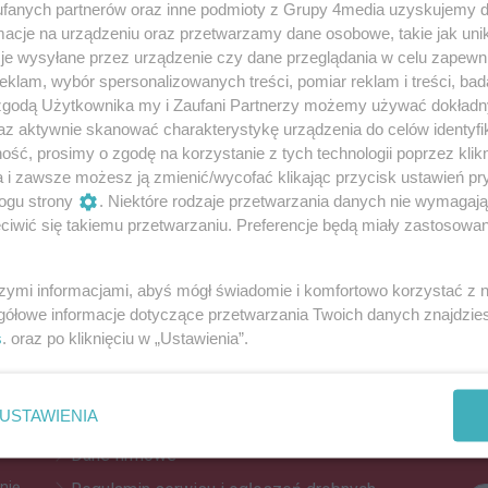
fanych partnerów oraz inne podmioty z Grupy 4media uzyskujemy d
cje na urządzeniu oraz przetwarzamy dane osobowe, takie jak unika
je wysyłane przez urządzenie czy dane przeglądania w celu zapewn
 w gminie Miłosław. Zasadzą las bukowy
klam, wybór spersonalizowanych treści, pomiar reklam i treści, bad
 zgodą Użytkownika my i Zaufani Partnerzy możemy używać dokład
ce nowych nasadzeń pojawi się w Orzechowie.
az aktywnie skanować charakterystykę urządzenia do celów identyfi
ść, prosimy o zgodę na korzystanie z tych technologii poprzez klikn
a i zawsze możesz ją zmienić/wycofać klikając przycisk ustawień pr
Reklama
ogu strony
. Niektóre rodzaje przetwarzania danych nie wymagaj
iwić się takiemu przetwarzaniu. Preferencje będą miały zastosowania
REKLAMA
szymi informacjami, abyś mógł świadomie i komfortowo korzystać z
gółowe informacje dotyczące przetwarzania Twoich danych znajdzi
s
. oraz po kliknięciu w „Ustawienia”.
Z
Kontakt
Do
Reklama
po
USTAWIENIA
Patronat
Za
Dane firmowe
nię