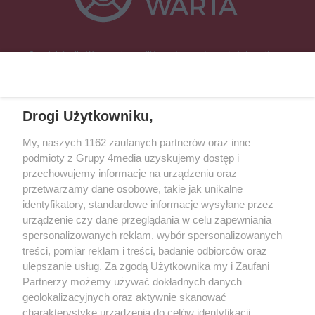
Specjalnie dla Was postanowiliśmy stworzyć rozgłośnię radiową
zajmującą się sprawami mieszkańców naszego regionu.
Nadajemy na
częstotliwościach: 93.7 FM, 95.2 FM, 103.7 FM, 94.9 FM dla mieszkańców
wschodniej i południowej Wielkopolski (Września, Środa Wlkp., Słupca,
Drogi Użytkowniku,
Śrem, Jarocin, Gniezno, Ostrów Wlkp.).
My, naszych 1162 zaufanych partnerów oraz inne
podmioty z Grupy 4media uzyskujemy dostęp i
Kontakt
Reklama
Patronat
Dane firmowe
przechowujemy informacje na urządzeniu oraz
Regulamin serwisu i ogłoszeń drobnych
przetwarzamy dane osobowe, takie jak unikalne
Regulamin konkursów
Polityka prywatności
identyfikatory, standardowe informacje wysyłane przez
Przetwarzanie danych osobowych
urządzenie czy dane przeglądania w celu zapewniania
spersonalizowanych reklam, wybór spersonalizowanych
treści, pomiar reklam i treści, badanie odbiorców oraz
Zapisz się do newslettera
ulepszanie usług. Za zgodą Użytkownika my i Zaufani
Dołącz do grona ludzi najlepiej poinformowanych!
Partnerzy możemy używać dokładnych danych
geolokalizacyjnych oraz aktywnie skanować
Zapisz się »
charakterystykę urządzenia do celów identyfikacji.