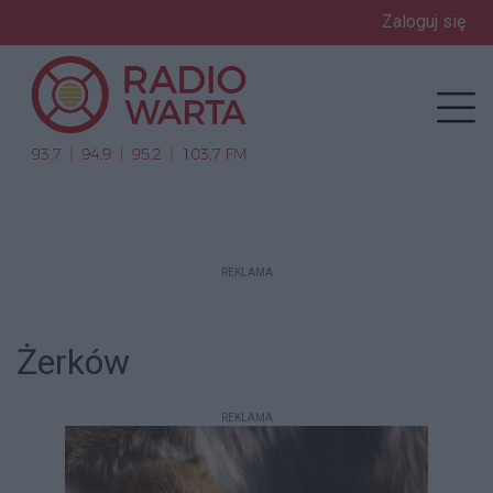
Zaloguj się
enu
Prz
REKLAMA
Żerków
REKLAMA