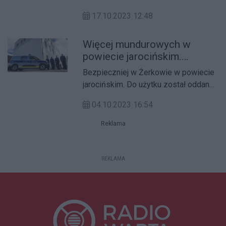
ma się tam pojawić na kolejnych
17.10.2023 12:48
ośmiuset metrach drogi.
Więcej mundurowych w
powiecie jarocińskim.
Oddano do użytku nowy
Bezpieczniej w Żerkowie w powiecie
posterunek
jarocińskim. Do użytku został oddany
nowy posterunek policji.
04.10.2023 16:54
Reklama
REKLAMA