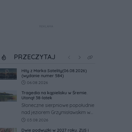
REKLAMA
PRZECZYTAJ
Poprzednie
Następne
Kliknij aby zobaczyć w
Hity z Marka Satelity(06.08.2026)
(wydanie numer 584)
Data dodania artykułu:
06.08.2026
Tragedia na kąpielisku w Śremie.
Utonął 38-latek
Słoneczne sierpniowe popołudnie
nad jeziorem Grzymisławskim w
powiecie śremskim zakończyło
Data dodania artykułu:
03.08.2026
się dramatem, którego nie
Dwie podwyżki w 2027 roku. ZUS i