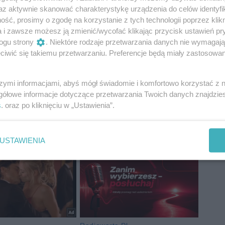
az aktywnie skanować charakterystykę urządzenia do celów identyfi
ść, prosimy o zgodę na korzystanie z tych technologii poprzez klikn
a i zawsze możesz ją zmienić/wycofać klikając przycisk ustawień pr
ogu strony
. Niektóre rodzaje przetwarzania danych nie wymagaj
iwić się takiemu przetwarzaniu. Preferencje będą miały zastosowania
szymi informacjami, abyś mógł świadomie i komfortowo korzystać z
gółowe informacje dotyczące przetwarzania Twoich danych znajdzi
s
. oraz po kliknięciu w „Ustawienia”.
USTAWIENIA