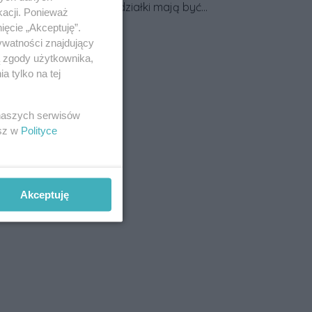
przy granicy działki mają być
kacji. Ponieważ
większe. Projekt zaostrza też
Data dodania artykułu:
03.08.2026
ięcie „Akceptuję”.
zasady dotyczące ostrych
ywatności znajdujący
zakończeń ogrodzeń.
ą zgody użytkownika,
 tylko na tej
 naszych serwisów
esz w
Polityce
Akceptuję