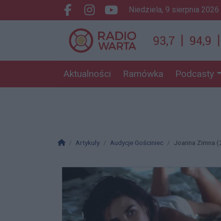
niedziela, 9 sierpnia 2026
Facebook.com
Instagram.com
Youtube.com
Aktualności
Ramówka
Podcasty
Strona główna
Artykuły
Audycje Gościniec
Joanna Zimna (