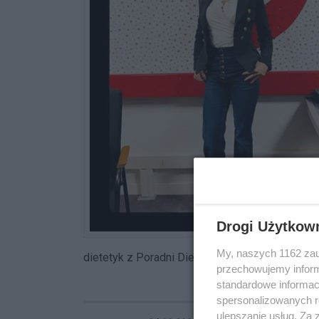
Drogi Użytkow
My, naszych 1162 zau
dietetyk z Poradni Dieta System.
przechowujemy informa
standardowe informac
spersonalizowanych re
ulepszanie usług. Za