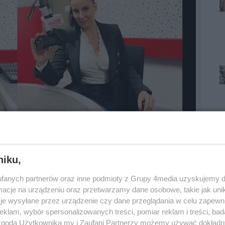
niku,
fanych partnerów oraz inne podmioty z Grupy 4media uzyskujemy d
cje na urządzeniu oraz przetwarzamy dane osobowe, takie jak unika
je wysyłane przez urządzenie czy dane przeglądania w celu zapewn
klam, wybór spersonalizowanych treści, pomiar reklam i treści, bad
 zgodą Użytkownika my i Zaufani Partnerzy możemy używać dokład