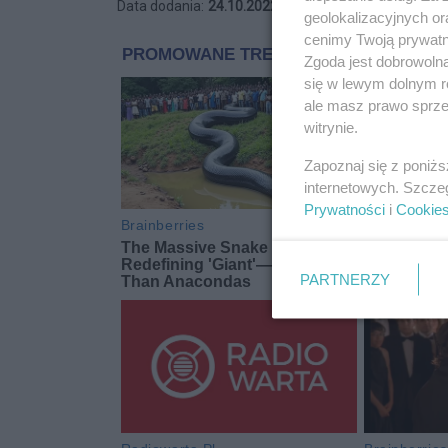
Data dodania:
24.10.2022 10:30
geolokalizacyjnych or
cenimy Twoją prywatno
Zgoda jest dobrowoln
się w lewym dolnym r
ale masz prawo sprzec
witrynie.
Zapoznaj się z poniż
internetowych. Szcze
Prywatności
i
Cookie
PARTNERZY