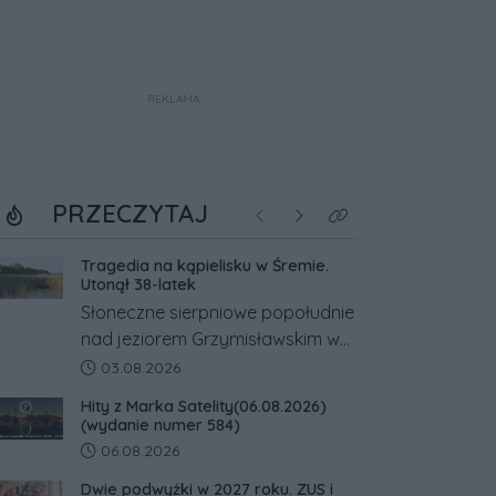
REKLAMA
PRZECZYTAJ
Poprzednie
Następne
Kliknij aby zobaczyć w
Tragedia na kąpielisku w Śremie.
Utonął 38-latek
Słoneczne sierpniowe popołudnie
nad jeziorem Grzymisławskim w
powiecie śremskim zakończyło
Data dodania artykułu:
03.08.2026
się dramatem, którego nie
Hity z Marka Satelity(06.08.2026)
zdołały odwrócić nawet
(wydanie numer 584)
natychmiastowe działania służb
Data dodania artykułu:
06.08.2026
ratunkowych.
Dwie podwyżki w 2027 roku. ZUS i