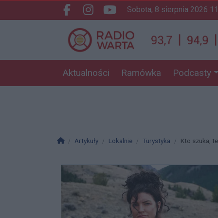
sobota, 8 sierpnia 2026 1
Facebook.com
Instagram.com
Youtube.com
Aktualności
Ramówka
Podcasty
Strona główna
Artykuły
Lokalnie
Turystyka
Kto szuka, t