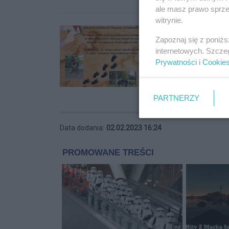
ale masz prawo sprzec
witrynie.
Zapoznaj się z poniż
internetowych. Szcze
Prywatności
i
Cookie
PARTNERZY
Data dodania:
02.02.2023 16:24