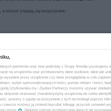
 w których znajdują się niespodzianki.
a LGD Małgorzata Lisiecka.
 powiatu wrzesińskiego, ale także w Żerkowie i Nowym
niku,
lefon komórkowy.
fanych partnerów oraz inne podmioty z Grupy 4media uzyskujemy d
cje na urządzeniu oraz przetwarzamy dane osobowe, takie jak unika
je wysyłane przez urządzenie czy dane przeglądania w celu zapewn
klam, wybór spersonalizowanych treści, pomiar reklam i treści, bad
 zgodą Użytkownika my i Zaufani Partnerzy możemy używać dokład
ura LGD.
az aktywnie skanować charakterystykę urządzenia do celów identyfi
 dla nagród. Pierwsze 30 osób, które je skompletują
ść, prosimy o zgodę na korzystanie z tych technologii poprzez klikn
azanie aplikacji wraz z odznaczonymi znaleziskami.
a i zawsze możesz ją zmienić/wycofać klikając przycisk ustawień pr
ogu strony
. Niektóre rodzaje przetwarzania danych nie wymagaj