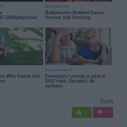
Oceń
0
0