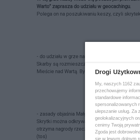
Warto” zaprasza do udziału w geocachingu.
Polega on na poszukiwaniu keszy, czyli skrytek,
- do udziału w grze namawia kierowniczka biur
Skarby są rozmieszczone w różnych zakątkach
Drogi Użytkow
Mieście nad Wartą. By je znaleźć wystarczy te
My, naszych 1162 zau
przechowujemy informa
standardowe informac
spersonalizowanych re
ulepszanie usług. Za
- zasady objaśnia Małgorzata Jakubowska z bi
geolokalizacyjnych or
Skrytki można odkrywać dla przyjemności, ale i
cenimy Twoją prywatno
otrzyma nagrody rzeczowe. Warunkiem jest pok
Zgoda jest dobrowoln
(tos)
się w lewym dolnym r