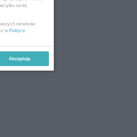
 tylko na tej
 naszych serwisów
esz w
Polityce
Akceptuję