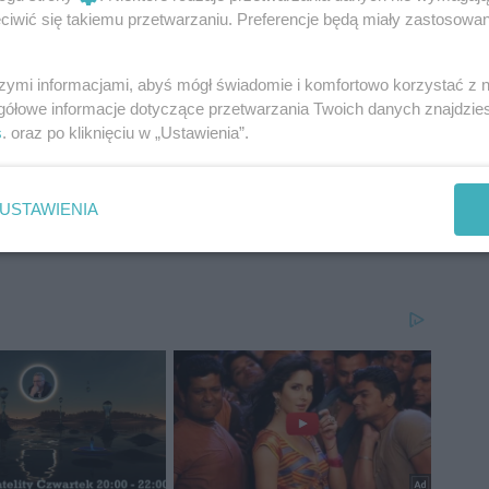
iwić się takiemu przetwarzaniu. Preferencje będą miały zastosowania
szymi informacjami, abyś mógł świadomie i komfortowo korzystać z
gółowe informacje dotyczące przetwarzania Twoich danych znajdzi
s
. oraz po kliknięciu w „Ustawienia”.
USTAWIENIA