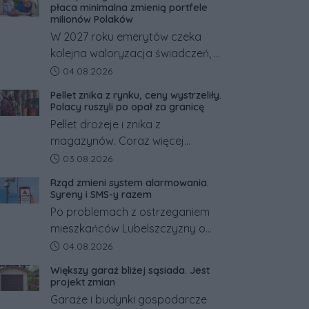
płaca minimalna zmienią portfele
milionów Polaków
W 2027 roku emerytów czeka
kolejna waloryzacja świadczeń, a
pracowników podwyżka płacy
Data dodania artykułu:
04.08.2026
minimalnej. Sprawdzamy, ile dzięki
Pellet znika z rynku, ceny wystrzeliły.
tym zmianom zyskają.
Polacy ruszyli po opał za granicę
Pellet drożeje i znika z
magazynów. Coraz więcej
Polaków szuka opału za granicą,
Data dodania artykułu:
03.08.2026
gdzie bywa nawet kilkaset
Rząd zmieni system alarmowania.
złotych tańszy niż w kraju. Co się
Syreny i SMS-y razem
dzieje?
Po problemach z ostrzeganiem
mieszkańców Lubelszczyzny o
rosyjskim zagrożeniu rząd
Data dodania artykułu:
04.08.2026
zapowiada połączenie syren
Większy garaż bliżej sąsiada. Jest
alarmowych, alertów RCB i
projekt zmian
aplikacji w jeden system.
Garaże i budynki gospodarcze