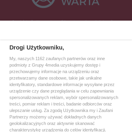
Specjalnie dla Was postanowiliśmy stworzyć rozgłośnię radiową
zajmującą się sprawami mieszkańców naszego regionu.
Nadajemy na
częstotliwościach: 93.7 FM, 95.2 FM, 103.7 FM, 94.9 FM dla mieszkańców
wschodniej i południowej Wielkopolski (Września, Środa Wlkp., Słupca,
Drogi Użytkowniku,
Śrem, Jarocin, Gniezno, Ostrów Wlkp.).
My, naszych 1162 zaufanych partnerów oraz inne
podmioty z Grupy 4media uzyskujemy dostęp i
Kontakt
Reklama
Patronat
Dane firmowe
przechowujemy informacje na urządzeniu oraz
Regulamin serwisu i ogłoszeń drobnych
przetwarzamy dane osobowe, takie jak unikalne
Regulamin konkursów
Polityka prywatności
identyfikatory, standardowe informacje wysyłane przez
Przetwarzanie danych osobowych
urządzenie czy dane przeglądania w celu zapewniania
spersonalizowanych reklam, wybór spersonalizowanych
treści, pomiar reklam i treści, badanie odbiorców oraz
Zapisz się do newslettera
ulepszanie usług. Za zgodą Użytkownika my i Zaufani
Dołącz do grona ludzi najlepiej poinformowanych!
Partnerzy możemy używać dokładnych danych
geolokalizacyjnych oraz aktywnie skanować
Zapisz się »
charakterystykę urządzenia do celów identyfikacji.