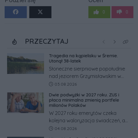
0
0
PRZECZYTAJ
Poprzednie
Następne
Kliknij
Tragedia na kąpielisku w Śremie.
Utonął 38-latek
Słoneczne sierpniowe popołudnie
nad jeziorem Grzymisławskim w
powiecie śremskim zakończyło się
Data dodania artykułu:
03.08.2026
dramatem, którego nie zdołały
Dwie podwyżki w 2027 roku. ZUS i
odwrócić nawet natychmiastowe
płaca minimalna zmienią portfele
działania służb ratunkowych.
milionów Polaków
W 2027 roku emerytów czeka
kolejna waloryzacja świadczeń, a
pracowników podwyżka płacy
Data dodania artykułu:
04.08.2026
minimalnej. Sprawdzamy, ile dzięki