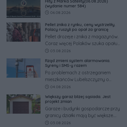
Hity z Marka Satelity(06.08.2026)
tym zmianom zyskają.
(wydanie numer 584)
Data dodania artykułu:
06.08.2026
Pellet znika z rynku, ceny wystrzeliły.
Polacy ruszyli po opał za granicę
Pellet drożeje i znika z magazynów.
Coraz więcej Polaków szuka opału
za granicą, gdzie bywa nawet
Data dodania artykułu:
03.08.2026
kilkaset złotych tańszy niż w kraju.
Rząd zmieni system alarmowania.
Co się dzieje?
Syreny i SMS-y razem
Po problemach z ostrzeganiem
mieszkańców Lubelszczyzny o
rosyjskim zagrożeniu rząd
Data dodania artykułu:
04.08.2026
zapowiada połączenie syren
Większy garaż bliżej sąsiada. Jest
alarmowych, alertów RCB i aplikacji
projekt zmian
w jeden system.
Garaże i budynki gospodarcze przy
granicy działki mają być większe.
Projekt zaostrza też zasady
Data dodania artykułu:
03.08.2026