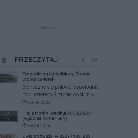
REKLAMA
PRZECZYTAJ
Poprzednie
Następne
Kliknij aby zobaczyć w
Tragedia na kąpielisku w Śremie.
Utonął 38-latek
Słoneczne sierpniowe popołudnie
nad jeziorem Grzymisławskim w
powiecie śremskim zakończyło
Data dodania artykułu:
03.08.2026
się dramatem, którego nie
Hity z Marka Satelity(06.08.2026)
zdołały odwrócić nawet
(wydanie numer 584)
natychmiastowe działania służb
Data dodania artykułu:
06.08.2026
ratunkowych.
Dwie podwyżki w 2027 roku. ZUS i