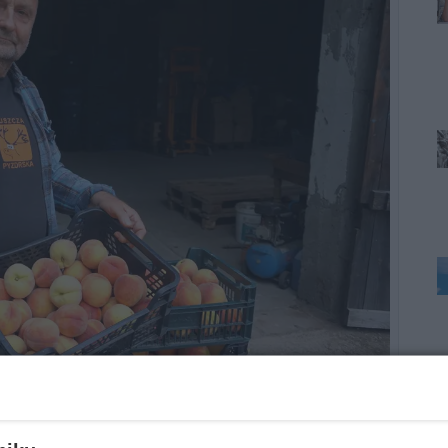
w miarę opłacalnie je sprzedać - mówi Przemysław Kowalski z