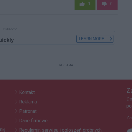
1
0
REKLAMA
REKLAMA
Z
Kontakt
Do
Reklama
po
Patronat
Za
Dane firmowe
nię
Regulamin serwisu i ogłoszeń drobnych