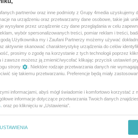
niku,
fanych partnerów oraz inne podmioty z Grupy 4media uzyskujemy d
awiają na ich uprawę jest jednak coraz mniej - to efekt
cje na urządzeniu oraz przetwarzamy dane osobowe, takie jak unika
je wysyłane przez urządzenie czy dane przeglądania w celu zapewn
klam, wybór spersonalizowanych treści, pomiar reklam i treści, bad
twa sadowniczego w Pyzdrach Przemysław Kowalski.
 zgodą Użytkownika my i Zaufani Partnerzy możemy używać dokład
az aktywnie skanować charakterystykę urządzenia do celów identyfi
 i są tanie - za kilogram trzeba zapłacić 5 zł.
ść, prosimy o zgodę na korzystanie z tych technologii poprzez klikn
a i zawsze możesz ją zmienić/wycofać klikając przycisk ustawień pr
ogu strony
. Niektóre rodzaje przetwarzania danych nie wymagaj
ą, ale i płaską. Obie odmiany są słodkie, soczyste i
iwić się takiemu przetwarzaniu. Preferencje będą miały zastosowania
szymi informacjami, abyś mógł świadomie i komfortowo korzystać z
gółowe informacje dotyczące przetwarzania Twoich danych znajdzi
s
. oraz po kliknięciu w „Ustawienia”.
USTAWIENIA