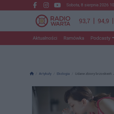
sobota, 8 sierpnia 2026 1
Facebook.com
Instagram.com
Youtube.com
Aktualności
Ramówka
Podcasty
Strona główna
Artykuły
Ekologia
Udane zbiory brzoskwiń. J