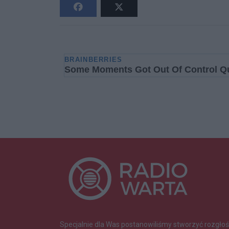
Specjalnie dla Was postanowiliśmy stworzyć rozgłoś