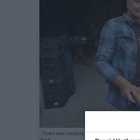
- Trzeba mieć mniejszą produkcję brzoskwiń, żeby 