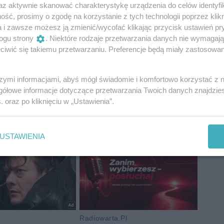
az aktywnie skanować charakterystykę urządzenia do celów identyfi
ść, prosimy o zgodę na korzystanie z tych technologii poprzez klikn
a i zawsze możesz ją zmienić/wycofać klikając przycisk ustawień pr
ogu strony
. Niektóre rodzaje przetwarzania danych nie wymagaj
iwić się takiemu przetwarzaniu. Preferencje będą miały zastosowania
szymi informacjami, abyś mógł świadomie i komfortowo korzystać z
gółowe informacje dotyczące przetwarzania Twoich danych znajdzi
s
. oraz po kliknięciu w „Ustawienia”.
USTAWIENIA