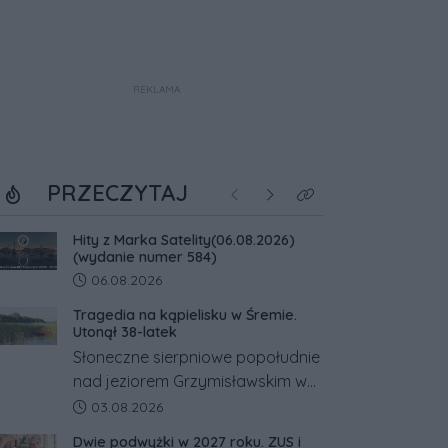
REKLAMA
PRZECZYTAJ
Poprzednie
Następne
Kliknij aby zobaczyć w
Hity z Marka Satelity(06.08.2026)
(wydanie numer 584)
Data dodania artykułu:
06.08.2026
Tragedia na kąpielisku w Śremie.
Utonął 38-latek
Słoneczne sierpniowe popołudnie
nad jeziorem Grzymisławskim w
powiecie śremskim zakończyło
Data dodania artykułu:
03.08.2026
się dramatem, którego nie
Dwie podwyżki w 2027 roku. ZUS i