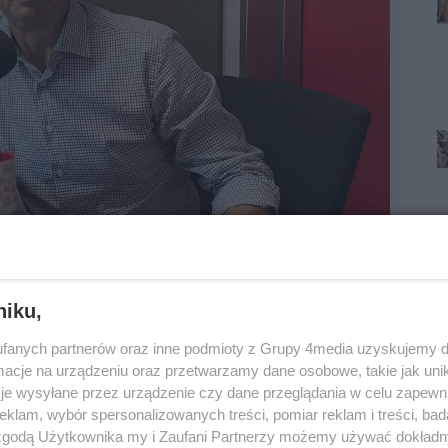
senatu. Wrześnianin Grzegorz Fedorowicz startuje z
niku,
. 'Jestem jedynym kandydatem opozycji' - wyjaśnia. W
fanych partnerów oraz inne podmioty z Grupy 4media uzyskujemy d
m.in. o jego przeszłości i doświadczeniu zawodowym.
cje na urządzeniu oraz przetwarzamy dane osobowe, takie jak unika
je wysyłane przez urządzenie czy dane przeglądania w celu zapewn
klam, wybór spersonalizowanych treści, pomiar reklam i treści, bad
 zgodą Użytkownika my i Zaufani Partnerzy możemy używać dokład