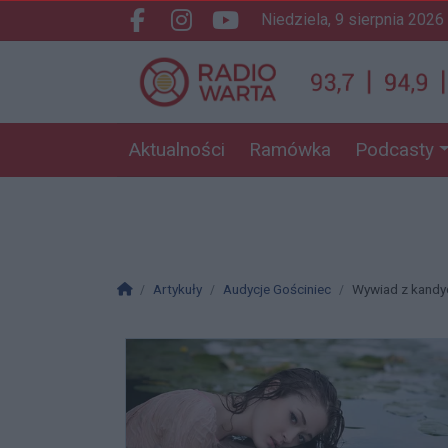
niedziela, 9 sierpnia 2026
Facebook.com
Instagram.com
Youtube.com
Aktualności
Ramówka
Podcasty
Strona główna
Artykuły
Audycje Gościniec
Wywiad z kandy