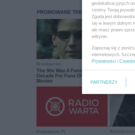
geolokalizacyjnych or
cenimy Twoją prywatno
Zgoda jest dobrowoln
się w lewym dolnym r
ale masz prawo sprzec
witrynie.
Zapoznaj się z poniż
internetowych. Szcze
Prywatności
i
Cookie
PARTNERZY