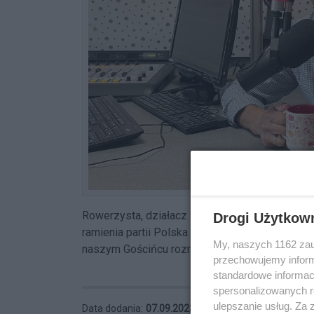
Rowerzysta, działacz społeczny i kandydat do 
Drogi Użytkow
ramienia partii Polska 2050 i paktu senackiego
My, naszych 1162 zau
naszym Gościńcu rozmawialiśmy z kandydatem 
przechowujemy informa
standardowe informac
spersonalizowanych re
ulepszanie usług. Za
Data dodania:
07.09.2023 12:35