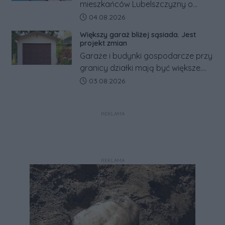
mieszkańców Lubelszczyzny o
rosyjskim zagrożeniu rząd
Data dodania artykułu:
04.08.2026
zapowiada połączenie syren
Większy garaż bliżej sąsiada. Jest
alarmowych, alertów RCB i aplikacji
projekt zmian
w jeden system.
Garaże i budynki gospodarcze przy
granicy działki mają być większe.
Projekt zaostrza też zasady
Data dodania artykułu:
03.08.2026
dotyczące ostrych zakończeń
ogrodzeń.
REKLAMA
REKLAMA