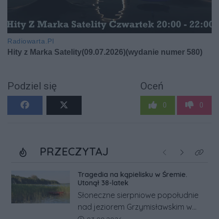
Podziel się
Oceń
0
0
PRZECZYTAJ
Poprzednie
Następne
Kliknij
Tragedia na kąpielisku w Śremie.
Utonął 38-latek
Słoneczne sierpniowe popołudnie
nad jeziorem Grzymisławskim w
powiecie śremskim zakończyło się
Data dodania artykułu: