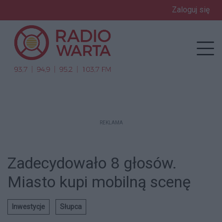
Zaloguj się
enu
Prz
REKLAMA
Zadecydowało 8 głosów.
Miasto kupi mobilną scenę
Inwestycje
Słupca