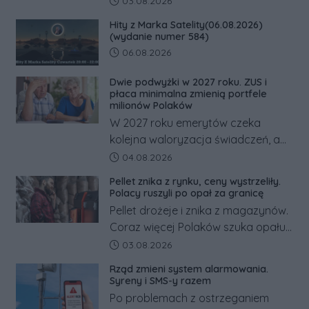
03.08.2026
dramatem, którego nie zdołały
Hity z Marka Satelity(06.08.2026)
odwrócić nawet natychmiastowe
(wydanie numer 584)
działania służb ratunkowych.
Data dodania artykułu:
06.08.2026
Dwie podwyżki w 2027 roku. ZUS i
płaca minimalna zmienią portfele
milionów Polaków
W 2027 roku emerytów czeka
kolejna waloryzacja świadczeń, a
pracowników podwyżka płacy
Data dodania artykułu:
04.08.2026
minimalnej. Sprawdzamy, ile dzięki
Pellet znika z rynku, ceny wystrzeliły.
tym zmianom zyskają.
Polacy ruszyli po opał za granicę
Pellet drożeje i znika z magazynów.
Coraz więcej Polaków szuka opału
za granicą, gdzie bywa nawet
Data dodania artykułu:
03.08.2026
kilkaset złotych tańszy niż w kraju.
Rząd zmieni system alarmowania.
Co się dzieje?
Syreny i SMS-y razem
Po problemach z ostrzeganiem