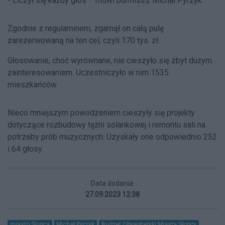
- Liczył się każdy głos – mówi burmistrz Michał Pyrzyk.
Zgodnie z regulaminem, zgarnął on całą pulę
zarezerwowaną na ten cel, czyli 170 tys. zł.
Głosowanie, choć wyrównane, nie cieszyło się zbyt dużym
zainteresowaniem. Uczestniczyło w nim 1535
mieszkańców.
Nieco mniejszym powodzeniem cieszyły się projekty
dotyczące rozbudowy tężni solankowej i remontu sali na
potrzeby prób muzycznych. Uzyskały one odpowiednio 252
i 64 głosy.
Data dodania:
27.09.2023 12:38
miasto Slupca
Michał Pyrzyk
Budżet Obywatelski Miasta Słupcy