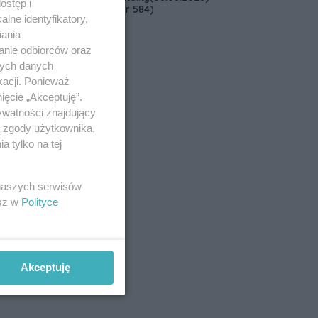
ostęp i
alarmowych, alertów RCB i
(wydanie numer 584)
lne identyfikatory,
aplikacji w jeden system.
Data dodania artykułu:
06.08.2026
iania
anie odbiorców oraz
nych danych
kacji. Ponieważ
ięcie „Akceptuję”.
ywatności znajdujący
ą zgody użytkownika,
 tylko na tej
 naszych serwisów
esz w
Polityce
Akceptuję