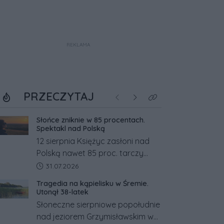
REKLAMA
PRZECZYTAJ
Poprzednie
Następne
Kliknij aby zobaczyć w
Słońce zniknie w 85 procentach.
Spektakl nad Polską
12 sierpnia Księżyc zasłoni nad
Polską nawet 85 proc. tarczy
Słońca. Największe zaćmienie od
Data dodania artykułu:
31.07.2026
27 lat przypadnie tuż przed
Tragedia na kąpielisku w Śremie.
zachodem.
Utonął 38-latek
Słoneczne sierpniowe popołudnie
nad jeziorem Grzymisławskim w