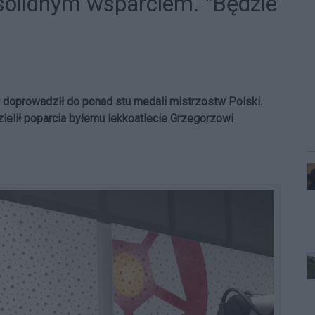
solidnym wsparciem. "Będzie
doprowadził do ponad stu medali mistrzostw Polski.
ielił poparcia byłemu lekkoatlecie Grzegorzowi