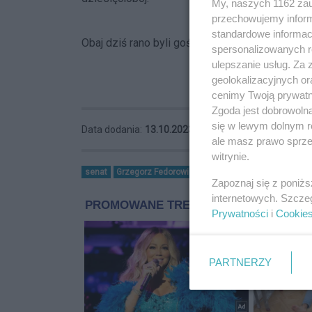
My, naszych 1162 zau
przechowujemy informa
standardowe informac
Obaj dziś rano byli gośćmi Radia Warta. Zapras
spersonalizowanych re
ulepszanie usług. Za
geolokalizacyjnych or
cenimy Twoją prywatno
Zgoda jest dobrowoln
się w lewym dolnym r
Data dodania:
13.10.2023 15:06
ale masz prawo sprzec
witrynie.
senat
Grzegorz Fedorowicz
Adam Kaczor
wybory pa
Zapoznaj się z poniż
internetowych. Szcze
Prywatności
i
Cookie
PARTNERZY