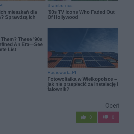
Oceń
0
0