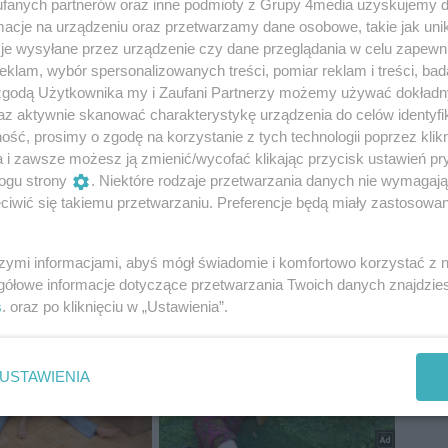
fanych partnerów oraz inne podmioty z Grupy 4media uzyskujemy d
cje na urządzeniu oraz przetwarzamy dane osobowe, takie jak unika
je wysyłane przez urządzenie czy dane przeglądania w celu zapewn
zamy do wysłuchania całej audycji.
klam, wybór spersonalizowanych treści, pomiar reklam i treści, bad
 zgodą Użytkownika my i Zaufani Partnerzy możemy używać dokład
az aktywnie skanować charakterystykę urządzenia do celów identyfi
ść, prosimy o zgodę na korzystanie z tych technologii poprzez klikn
a i zawsze możesz ją zmienić/wycofać klikając przycisk ustawień pr
ogu strony
. Niektóre rodzaje przetwarzania danych nie wymagaj
iwić się takiemu przetwarzaniu. Preferencje będą miały zastosowania
rlamentarne
Gościniec Radia Warta
szymi informacjami, abyś mógł świadomie i komfortowo korzystać z
gółowe informacje dotyczące przetwarzania Twoich danych znajdzi
s
. oraz po kliknięciu w „Ustawienia”.
USTAWIENIA