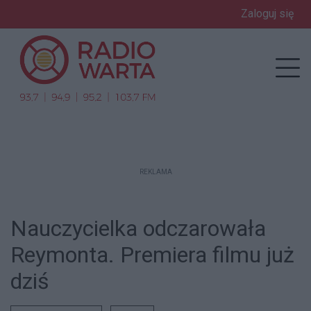
Zaloguj się
enu
Prz
REKLAMA
Nauczycielka odczarowała
Reymonta. Premiera filmu już
dziś