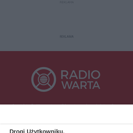
REKLAMA
REKLAMA
Specjalnie dla Was postanowiliśmy stworzyć rozgłośnię radiową
zajmującą się sprawami mieszkańców naszego regionu.
Nadajemy na
częstotliwościach: 93.7 FM, 95.2 FM, 103.7 FM, 94.9 FM dla mieszkańców
wschodniej i południowej Wielkopolski (Września, Środa Wlkp., Słupca,
Drogi Użytkowniku,
Śrem, Jarocin, Gniezno, Ostrów Wlkp.).