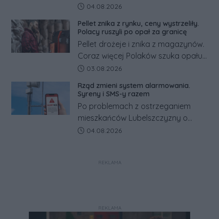
pracowników podwyżka płacy
Data dodania artykułu:
04.08.2026
minimalnej. Sprawdzamy, ile dzięki
Pellet znika z rynku, ceny wystrzeliły.
tym zmianom zyskają.
Polacy ruszyli po opał za granicę
Pellet drożeje i znika z magazynów.
Coraz więcej Polaków szuka opału
za granicą, gdzie bywa nawet
Data dodania artykułu:
03.08.2026
kilkaset złotych tańszy niż w kraju.
Rząd zmieni system alarmowania.
Co się dzieje?
Syreny i SMS-y razem
Po problemach z ostrzeganiem
mieszkańców Lubelszczyzny o
rosyjskim zagrożeniu rząd
Data dodania artykułu:
04.08.2026
zapowiada połączenie syren
alarmowych, alertów RCB i aplikacji
REKLAMA
w jeden system.
REKLAMA