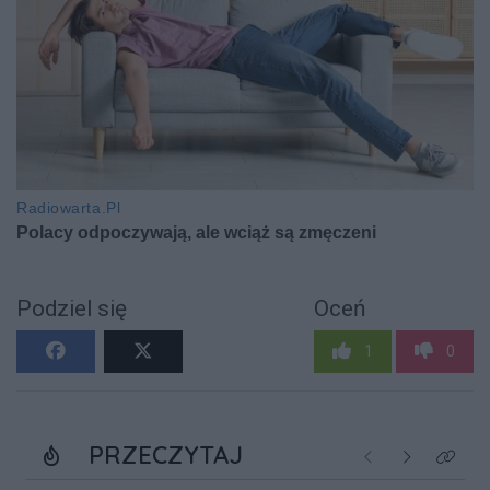
Podziel się
Oceń
1
0
PRZECZYTAJ
Poprzednie
Następne
Kliknij