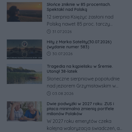
Słońce zniknie w 85 procentach.
Spektakl nad Polską
12 sierpnia Księżyc zasłoni nad
Polską nawet 85 proc. tarczy
Słońca. Największe zaćmienie od 27
Data dodania artykułu:
31.07.2026
lat przypadnie tuż przed
Hity z Marka Satelity(30.07.2026)
zachodem.
(wydanie numer 583)
Data dodania artykułu:
30.07.2026
Tragedia na kąpielisku w Śremie.
Utonął 38-latek
Słoneczne sierpniowe popołudnie
nad jeziorem Grzymisławskim w
powiecie śremskim zakończyło się
Data dodania artykułu:
03.08.2026
dramatem, którego nie zdołały
Dwie podwyżki w 2027 roku. ZUS i
odwrócić nawet natychmiastowe
płaca minimalna zmienią portfele
działania służb ratunkowych.
milionów Polaków
W 2027 roku emerytów czeka
kolejna waloryzacja świadczeń, a