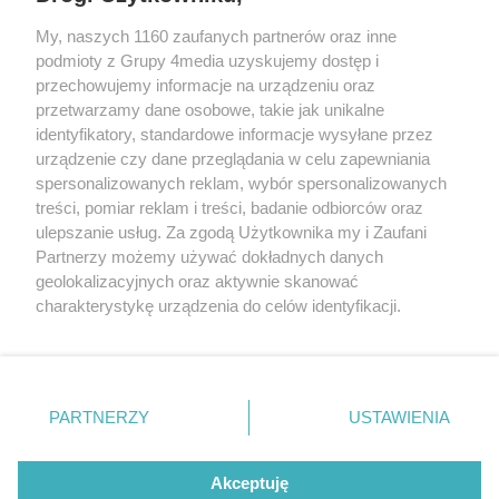
My, naszych 1160 zaufanych partnerów oraz inne
podmioty z Grupy 4media uzyskujemy dostęp i
Kontakt
Reklama
Patronat
Dane firmowe
przechowujemy informacje na urządzeniu oraz
Regulamin serwisu i ogłoszeń drobnych
przetwarzamy dane osobowe, takie jak unikalne
Regulamin konkursów
Polityka prywatności
identyfikatory, standardowe informacje wysyłane przez
Przetwarzanie danych osobowych
urządzenie czy dane przeglądania w celu zapewniania
spersonalizowanych reklam, wybór spersonalizowanych
treści, pomiar reklam i treści, badanie odbiorców oraz
Zapisz się do newslettera
ulepszanie usług. Za zgodą Użytkownika my i Zaufani
Dołącz do grona ludzi najlepiej poinformowanych!
Partnerzy możemy używać dokładnych danych
geolokalizacyjnych oraz aktywnie skanować
Zapisz się »
charakterystykę urządzenia do celów identyfikacji.
Ponieważ cenimy Twoją prywatność, prosimy o zgodę na
korzystanie z tych technologii poprzez kliknięcie
Szukaj
„Akceptuję”. Zgoda jest dobrowolna i zawsze możesz ją
zmienić/wycofać klikając przycisk ustawień prywatności
PARTNERZY
USTAWIENIA
znajdujący się w lewym dolnym rogu strony
. Niektóre
Facebook.com
Instagram.com
Youtube.com
rodzaje przetwarzania danych nie wymagają zgody
użytkownika, ale masz prawo sprzeciwić się takiemu
Akceptuję