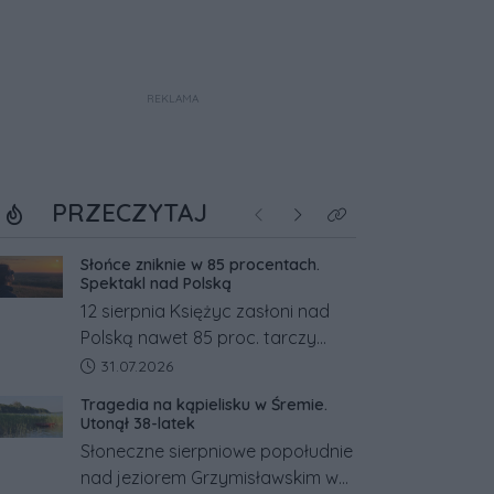
REKLAMA
PRZECZYTAJ
Poprzednie
Następne
Kliknij aby zobaczyć w
Słońce zniknie w 85 procentach.
Spektakl nad Polską
12 sierpnia Księżyc zasłoni nad
Polską nawet 85 proc. tarczy
Słońca. Największe zaćmienie od
Data dodania artykułu:
31.07.2026
27 lat przypadnie tuż przed
Tragedia na kąpielisku w Śremie.
zachodem.
Utonął 38-latek
Słoneczne sierpniowe popołudnie
nad jeziorem Grzymisławskim w