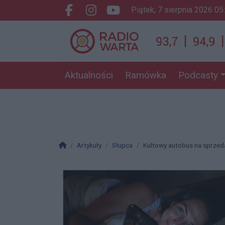
piątek, 7 sierpnia 2026 05
Facebook.com
Instagram.com
Youtube.com
Aktualności
Ramówka
Podcasty
Strona główna
Artykuły
Słupca
Kultowy autobus na sprzed