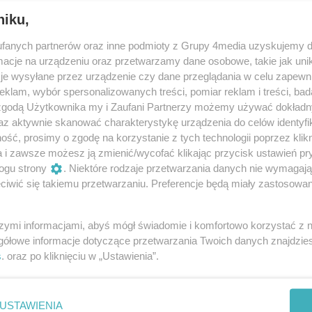
niku,
y na liczniku ma przejechanych blisko 500 tys. km.
fanych partnerów oraz inne podmioty z Grupy 4media uzyskujemy d
cje na urządzeniu oraz przetwarzamy dane osobowe, takie jak unika
je wysyłane przez urządzenie czy dane przeglądania w celu zapewn
klam, wybór spersonalizowanych treści, pomiar reklam i treści, bad
 zgodą Użytkownika my i Zaufani Partnerzy możemy używać dokład
su - dodaje wójt.
az aktywnie skanować charakterystykę urządzenia do celów identyfi
ść, prosimy o zgodę na korzystanie z tych technologii poprzez klikn
. Szczegółowe informacje dostępne są na stronie
a i zawsze możesz ją zmienić/wycofać klikając przycisk ustawień pr
ogu strony
. Niektóre rodzaje przetwarzania danych nie wymagaj
iwić się takiemu przetwarzaniu. Preferencje będą miały zastosowania
szymi informacjami, abyś mógł świadomie i komfortowo korzystać z
gółowe informacje dotyczące przetwarzania Twoich danych znajdzi
s
. oraz po kliknięciu w „Ustawienia”.
USTAWIENIA