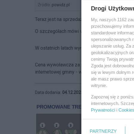
Źródło:
powidz.pl
Drogi Użytkow
Teraz jest na sprzedaż. Mowa o autobusie, któr
My, naszych 1162 zau
przechowujemy informa
O szczegółach mówi wójt Powidza Jakub Gwit.
standardowe informac
spersonalizowanych re
ulepszanie usług. Za
W ostatnich latach wyremontowano silnik autobu
geolokalizacyjnych or
cenimy Twoją prywatno
Cena wywoławcza za pojazd to 13 tys. złotych
Zgoda jest dobrowoln
internetowej gminy - www.powidz.pl
się w lewym dolnym r
ale masz prawo sprzec
witrynie.
Data dodania:
04.12.2023 20:51
Zapoznaj się z poniż
internetowych. Szcze
Prywatności
i
Cookie
PARTNERZY