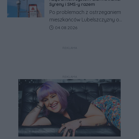
Co się dzieje?
Syreny i SMS-y razem
Po problemach z ostrzeganiem
mieszkańców Lubelszczyzny o
rosyjskim zagrożeniu rząd
Data dodania artykułu:
04.08.2026
zapowiada połączenie syren
alarmowych, alertów RCB i aplikacji
REKLAMA
w jeden system.
REKLAMA