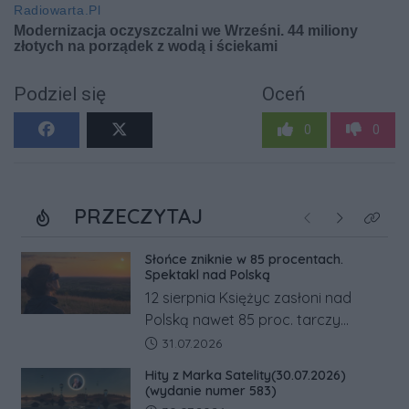
Podziel się
Oceń
0
0
PRZECZYTAJ
Poprzednie
Następne
Kliknij
Słońce zniknie w 85 procentach.
Spektakl nad Polską
12 sierpnia Księżyc zasłoni nad
Polską nawet 85 proc. tarczy
Słońca. Największe zaćmienie od 27
Data dodania artykułu:
31.07.2026
lat przypadnie tuż przed
Hity z Marka Satelity(30.07.2026)
zachodem.
(wydanie numer 583)