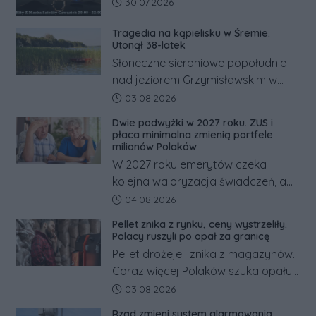
Data dodania artykułu:
30.07.2026
Tragedia na kąpielisku w Śremie.
Utonął 38-latek
Słoneczne sierpniowe popołudnie
nad jeziorem Grzymisławskim w
powiecie śremskim zakończyło się
Data dodania artykułu:
03.08.2026
dramatem, którego nie zdołały
Dwie podwyżki w 2027 roku. ZUS i
odwrócić nawet natychmiastowe
płaca minimalna zmienią portfele
działania służb ratunkowych.
milionów Polaków
W 2027 roku emerytów czeka
kolejna waloryzacja świadczeń, a
pracowników podwyżka płacy
Data dodania artykułu:
04.08.2026
minimalnej. Sprawdzamy, ile dzięki
Pellet znika z rynku, ceny wystrzeliły.
tym zmianom zyskają.
Polacy ruszyli po opał za granicę
Pellet drożeje i znika z magazynów.
Coraz więcej Polaków szuka opału
za granicą, gdzie bywa nawet
Data dodania artykułu:
03.08.2026
kilkaset złotych tańszy niż w kraju.
Rząd zmieni system alarmowania.