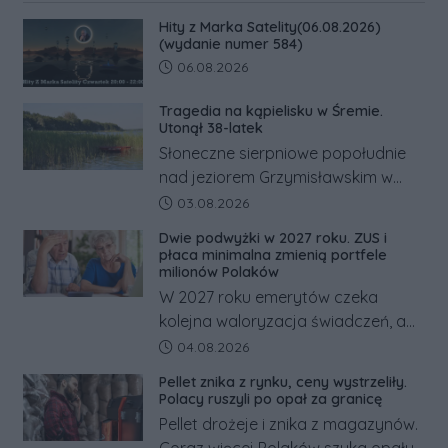
Hity z Marka Satelity(06.08.2026)
(wydanie numer 584)
Data dodania artykułu:
06.08.2026
Tragedia na kąpielisku w Śremie.
Utonął 38-latek
Słoneczne sierpniowe popołudnie
nad jeziorem Grzymisławskim w
powiecie śremskim zakończyło się
Data dodania artykułu:
03.08.2026
dramatem, którego nie zdołały
Dwie podwyżki w 2027 roku. ZUS i
odwrócić nawet natychmiastowe
płaca minimalna zmienią portfele
działania służb ratunkowych.
milionów Polaków
W 2027 roku emerytów czeka
kolejna waloryzacja świadczeń, a
pracowników podwyżka płacy
Data dodania artykułu:
04.08.2026
minimalnej. Sprawdzamy, ile dzięki
Pellet znika z rynku, ceny wystrzeliły.
tym zmianom zyskają.
Polacy ruszyli po opał za granicę
Pellet drożeje i znika z magazynów.
Coraz więcej Polaków szuka opału