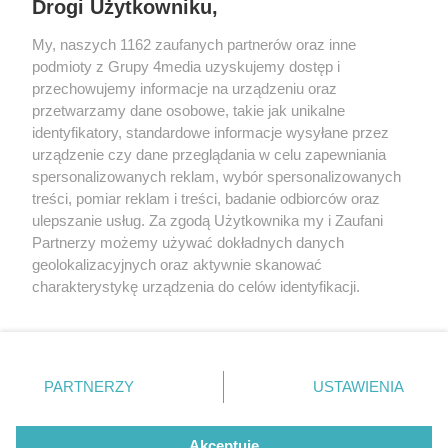
Drogi Użytkowniku,
Śrem, Jarocin, Gniezno, Ostrów Wlkp.).
My, naszych 1162 zaufanych partnerów oraz inne
podmioty z Grupy 4media uzyskujemy dostęp i
Kontakt
Reklama
Patronat
Dane firmowe
przechowujemy informacje na urządzeniu oraz
Regulamin serwisu i ogłoszeń drobnych
przetwarzamy dane osobowe, takie jak unikalne
Regulamin konkursów
Polityka prywatności
identyfikatory, standardowe informacje wysyłane przez
Przetwarzanie danych osobowych
urządzenie czy dane przeglądania w celu zapewniania
spersonalizowanych reklam, wybór spersonalizowanych
treści, pomiar reklam i treści, badanie odbiorców oraz
Zapisz się do newslettera
ulepszanie usług. Za zgodą Użytkownika my i Zaufani
Dołącz do grona ludzi najlepiej poinformowanych!
Partnerzy możemy używać dokładnych danych
geolokalizacyjnych oraz aktywnie skanować
Zapisz się »
charakterystykę urządzenia do celów identyfikacji.
Ponieważ cenimy Twoją prywatność, prosimy o zgodę na
korzystanie z tych technologii poprzez kliknięcie
Szukaj
„Akceptuję”. Zgoda jest dobrowolna i zawsze możesz ją
zmienić/wycofać klikając przycisk ustawień prywatności
PARTNERZY
USTAWIENIA
znajdujący się w lewym dolnym rogu strony
. Niektóre
Facebook.com
Instagram.com
Youtube.com
rodzaje przetwarzania danych nie wymagają zgody
użytkownika, ale masz prawo sprzeciwić się takiemu
Akceptuję