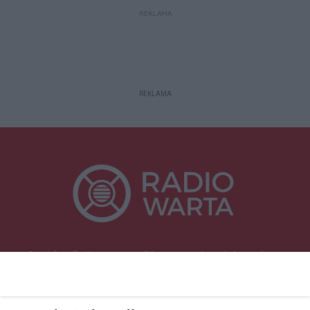
REKLAMA
REKLAMA
Specjalnie dla Was postanowiliśmy stworzyć rozgłośnię radiową
zajmującą się sprawami mieszkańców naszego regionu.
Nadajemy na
częstotliwościach: 93.7 FM, 95.2 FM, 103.7 FM, 94.9 FM dla mieszkańców
wschodniej i południowej Wielkopolski (Września, Środa Wlkp., Słupca,