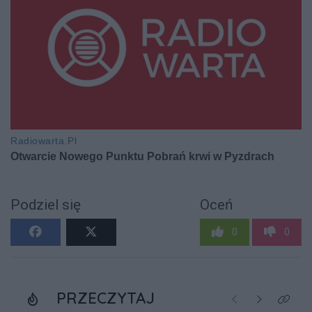
Podziel się
Oceń
0
0
PRZECZYTAJ
Poprzednie
Następne
Kliknij