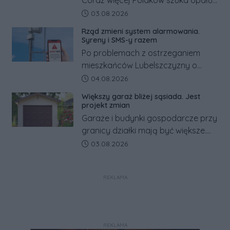
za granicą, gdzie bywa nawet
Data dodania artykułu:
03.08.2026
kilkaset złotych tańszy niż w kraju.
Rząd zmieni system alarmowania.
Co się dzieje?
Syreny i SMS-y razem
Po problemach z ostrzeganiem
mieszkańców Lubelszczyzny o
rosyjskim zagrożeniu rząd
Data dodania artykułu:
04.08.2026
zapowiada połączenie syren
Większy garaż bliżej sąsiada. Jest
alarmowych, alertów RCB i aplikacji
projekt zmian
w jeden system.
Garaże i budynki gospodarcze przy
granicy działki mają być większe.
Projekt zaostrza też zasady
Data dodania artykułu:
03.08.2026
dotyczące ostrych zakończeń
ogrodzeń.
REKLAMA
REKLAMA