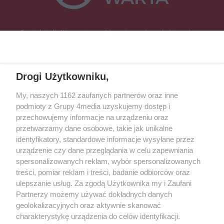
Specjalnie dla Was postanowiliśmy stworzyć rozgłośnię radiową
zajmującą się sprawami mieszkańców naszego regionu.
Nadajemy na
częstotliwościach: 93.7 FM, 95.2 FM, 103.7 FM, 94.9 FM dla mieszkańców
wschodniej i południowej Wielkopolski (Września, Środa Wlkp., Słupca,
Drogi Użytkowniku,
Śrem, Jarocin, Gniezno, Ostrów Wlkp.).
My, naszych 1162 zaufanych partnerów oraz inne
podmioty z Grupy 4media uzyskujemy dostęp i
Kontakt
Reklama
Patronat
Dane firmowe
przechowujemy informacje na urządzeniu oraz
Regulamin serwisu i ogłoszeń drobnych
przetwarzamy dane osobowe, takie jak unikalne
Regulamin konkursów
Polityka prywatności
identyfikatory, standardowe informacje wysyłane przez
Przetwarzanie danych osobowych
urządzenie czy dane przeglądania w celu zapewniania
spersonalizowanych reklam, wybór spersonalizowanych
treści, pomiar reklam i treści, badanie odbiorców oraz
Zapisz się do newslettera
ulepszanie usług. Za zgodą Użytkownika my i Zaufani
Dołącz do grona ludzi najlepiej poinformowanych!
Partnerzy możemy używać dokładnych danych
geolokalizacyjnych oraz aktywnie skanować
Zapisz się »
charakterystykę urządzenia do celów identyfikacji.