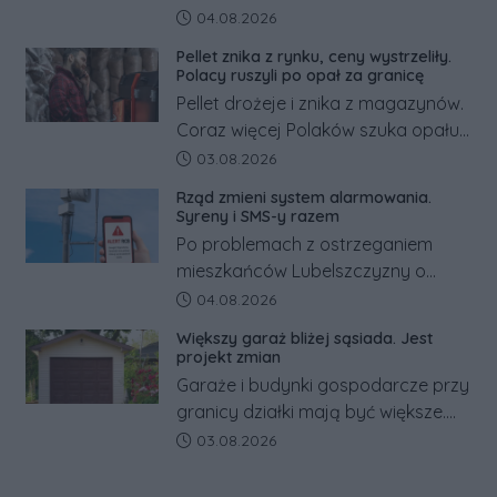
pracowników podwyżka płacy
Data dodania artykułu:
04.08.2026
minimalnej. Sprawdzamy, ile dzięki
Pellet znika z rynku, ceny wystrzeliły.
tym zmianom zyskają.
Polacy ruszyli po opał za granicę
Pellet drożeje i znika z magazynów.
Coraz więcej Polaków szuka opału
za granicą, gdzie bywa nawet
Data dodania artykułu:
03.08.2026
kilkaset złotych tańszy niż w kraju.
Rząd zmieni system alarmowania.
Co się dzieje?
Syreny i SMS-y razem
Po problemach z ostrzeganiem
mieszkańców Lubelszczyzny o
rosyjskim zagrożeniu rząd
Data dodania artykułu:
04.08.2026
zapowiada połączenie syren
Większy garaż bliżej sąsiada. Jest
alarmowych, alertów RCB i aplikacji
projekt zmian
w jeden system.
Garaże i budynki gospodarcze przy
granicy działki mają być większe.
Projekt zaostrza też zasady
Data dodania artykułu:
03.08.2026
dotyczące ostrych zakończeń
ogrodzeń.