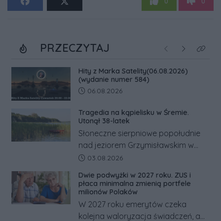
0
0
PRZECZYTAJ
Poprzednie
Następne
Kliknij
Hity z Marka Satelity(06.08.2026)
(wydanie numer 584)
Data dodania artykułu:
06.08.2026
Tragedia na kąpielisku w Śremie.
Utonął 38-latek
Słoneczne sierpniowe popołudnie
nad jeziorem Grzymisławskim w
powiecie śremskim zakończyło się
Data dodania artykułu:
03.08.2026
dramatem, którego nie zdołały
Dwie podwyżki w 2027 roku. ZUS i
odwrócić nawet natychmiastowe
płaca minimalna zmienią portfele
działania służb ratunkowych.
milionów Polaków
W 2027 roku emerytów czeka
kolejna waloryzacja świadczeń, a