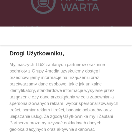
Specjalnie dla Was postanowiliśmy stworzyć rozgłośnię radiową
zajmującą się sprawami mieszkańców naszego regionu.
Nadajemy na
częstotliwościach: 93.7 FM, 95.2 FM, 103.7 FM, 94.9 FM dla mieszkańców
wschodniej i południowej Wielkopolski (Września, Środa Wlkp., Słupca,
Drogi Użytkowniku,
Śrem, Jarocin, Gniezno, Ostrów Wlkp.).
My, naszych 1162 zaufanych partnerów oraz inne
podmioty z Grupy 4media uzyskujemy dostęp i
Kontakt
Reklama
Patronat
Dane firmowe
przechowujemy informacje na urządzeniu oraz
Regulamin serwisu i ogłoszeń drobnych
przetwarzamy dane osobowe, takie jak unikalne
Regulamin konkursów
Polityka prywatności
identyfikatory, standardowe informacje wysyłane przez
Przetwarzanie danych osobowych
urządzenie czy dane przeglądania w celu zapewniania
spersonalizowanych reklam, wybór spersonalizowanych
treści, pomiar reklam i treści, badanie odbiorców oraz
Zapisz się do newslettera
ulepszanie usług. Za zgodą Użytkownika my i Zaufani
Dołącz do grona ludzi najlepiej poinformowanych!
Partnerzy możemy używać dokładnych danych
geolokalizacyjnych oraz aktywnie skanować
Zapisz się »