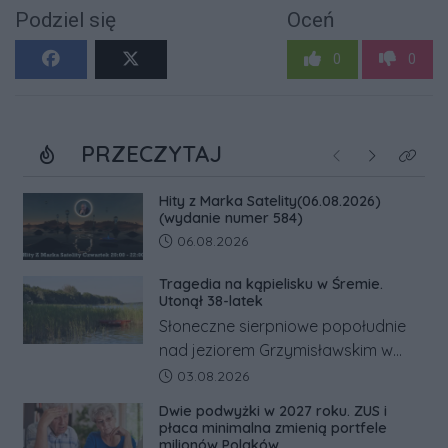
Podziel się
Oceń
0
0
PRZECZYTAJ
Poprzednie
Następne
Kliknij
Hity z Marka Satelity(06.08.2026)
(wydanie numer 584)
Data dodania artykułu:
06.08.2026
Tragedia na kąpielisku w Śremie.
Utonął 38-latek
Słoneczne sierpniowe popołudnie
nad jeziorem Grzymisławskim w
powiecie śremskim zakończyło się
Data dodania artykułu:
03.08.2026
dramatem, którego nie zdołały
Dwie podwyżki w 2027 roku. ZUS i
odwrócić nawet natychmiastowe
płaca minimalna zmienią portfele
działania służb ratunkowych.
milionów Polaków