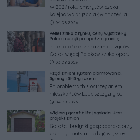
W 2027 roku emerytów czeka
kolejna waloryzacja świadczeń, a
pracowników podwyżka płacy
Data dodania artykułu:
04.08.2026
minimalnej. Sprawdzamy, ile dzięki
Pellet znika z rynku, ceny wystrzeliły.
tym zmianom zyskają.
Polacy ruszyli po opał za granicę
Pellet drożeje i znika z magazynów.
Coraz więcej Polaków szuka opału
za granicą, gdzie bywa nawet
Data dodania artykułu:
03.08.2026
kilkaset złotych tańszy niż w kraju.
Rząd zmieni system alarmowania.
Co się dzieje?
Syreny i SMS-y razem
Po problemach z ostrzeganiem
mieszkańców Lubelszczyzny o
rosyjskim zagrożeniu rząd
Data dodania artykułu:
04.08.2026
zapowiada połączenie syren
Większy garaż bliżej sąsiada. Jest
alarmowych, alertów RCB i aplikacji
projekt zmian
w jeden system.
Garaże i budynki gospodarcze przy
granicy działki mają być większe.