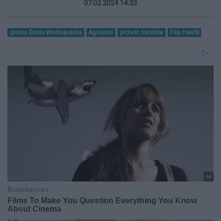
07.02.2024 14:33
gmina Środa Wielkopolska
Agrounia
protest rolników
Filip Pawlik