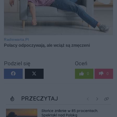
Podziel się
Oceń
0
0
PRZECZYTAJ
Poprzednie
Następne
Kliknij
Słońce zniknie w 85 procentach.
Spektakl nad Polską