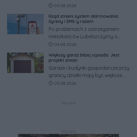
za granicą, gdzie bywa nawet
Data dodania artykułu:
03.08.2026
kilkaset złotych tańszy niż w kraju.
Rząd zmieni system alarmowania.
Co się dzieje?
Syreny i SMS-y razem
Po problemach z ostrzeganiem
mieszkańców Lubelszczyzny o
rosyjskim zagrożeniu rząd
Data dodania artykułu:
04.08.2026
zapowiada połączenie syren
Większy garaż bliżej sąsiada. Jest
alarmowych, alertów RCB i aplikacji
projekt zmian
w jeden system.
Garaże i budynki gospodarcze przy
granicy działki mają być większe.
Projekt zaostrza też zasady
Data dodania artykułu:
03.08.2026
dotyczące ostrych zakończeń
ogrodzeń.
REKLAMA
REKLAMA