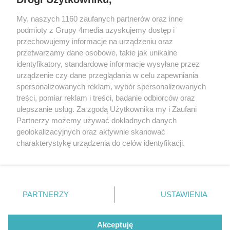
My, naszych 1160 zaufanych partnerów oraz inne
podmioty z Grupy 4media uzyskujemy dostęp i
Kontakt
Reklama
Patronat
Dane firmowe
przechowujemy informacje na urządzeniu oraz
Regulamin serwisu i ogłoszeń drobnych
przetwarzamy dane osobowe, takie jak unikalne
Regulamin konkursów
Polityka prywatności
identyfikatory, standardowe informacje wysyłane przez
Przetwarzanie danych osobowych
urządzenie czy dane przeglądania w celu zapewniania
spersonalizowanych reklam, wybór spersonalizowanych
treści, pomiar reklam i treści, badanie odbiorców oraz
Zapisz się do newslettera
ulepszanie usług. Za zgodą Użytkownika my i Zaufani
Dołącz do grona ludzi najlepiej poinformowanych!
Partnerzy możemy używać dokładnych danych
geolokalizacyjnych oraz aktywnie skanować
Zapisz się »
charakterystykę urządzenia do celów identyfikacji.
Ponieważ cenimy Twoją prywatność, prosimy o zgodę na
korzystanie z tych technologii poprzez kliknięcie
Szukaj
„Akceptuję”. Zgoda jest dobrowolna i zawsze możesz ją
zmienić/wycofać klikając przycisk ustawień prywatności
PARTNERZY
USTAWIENIA
znajdujący się w lewym dolnym rogu strony
. Niektóre
Facebook.com
Instagram.com
Youtube.com
rodzaje przetwarzania danych nie wymagają zgody
użytkownika, ale masz prawo sprzeciwić się takiemu
Akceptuję