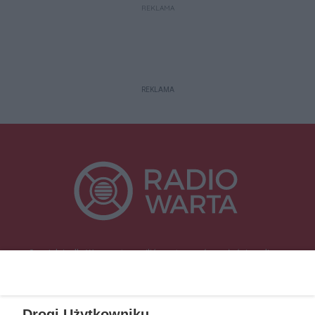
REKLAMA
REKLAMA
Specjalnie dla Was postanowiliśmy stworzyć rozgłośnię radiową
zajmującą się sprawami mieszkańców naszego regionu.
Nadajemy na
częstotliwościach: 93.7 FM, 95.2 FM, 103.7 FM, 94.9 FM dla mieszkańców
wschodniej i południowej Wielkopolski (Września, Środa Wlkp., Słupca,
Drogi Użytkowniku,
Śrem, Jarocin, Gniezno, Ostrów Wlkp.).