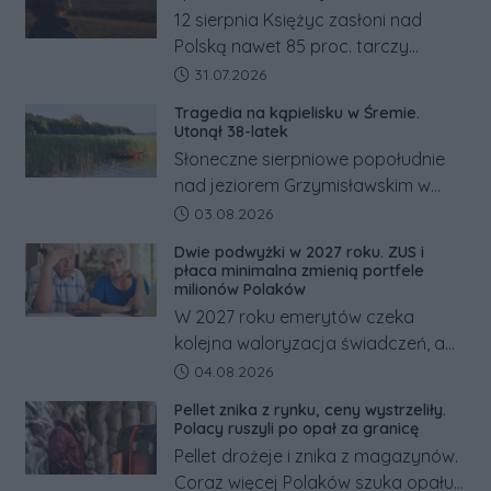
12 sierpnia Księżyc zasłoni nad
Polską nawet 85 proc. tarczy
Słońca. Największe zaćmienie od 27
Data dodania artykułu:
31.07.2026
lat przypadnie tuż przed
Tragedia na kąpielisku w Śremie.
zachodem.
Utonął 38-latek
Słoneczne sierpniowe popołudnie
nad jeziorem Grzymisławskim w
powiecie śremskim zakończyło się
Data dodania artykułu:
03.08.2026
dramatem, którego nie zdołały
Dwie podwyżki w 2027 roku. ZUS i
odwrócić nawet natychmiastowe
płaca minimalna zmienią portfele
działania służb ratunkowych.
milionów Polaków
W 2027 roku emerytów czeka
kolejna waloryzacja świadczeń, a
pracowników podwyżka płacy
Data dodania artykułu:
04.08.2026
minimalnej. Sprawdzamy, ile dzięki
Pellet znika z rynku, ceny wystrzeliły.
tym zmianom zyskają.
Polacy ruszyli po opał za granicę
Pellet drożeje i znika z magazynów.
Coraz więcej Polaków szuka opału