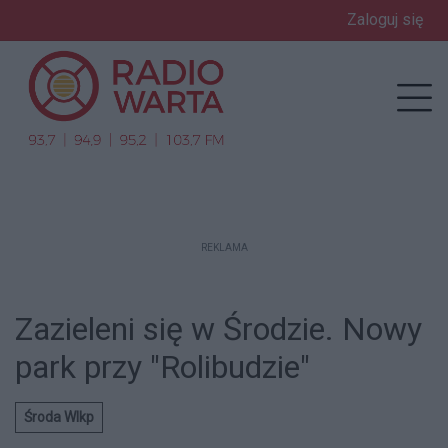
Zaloguj się
enu
Prz
REKLAMA
Zazieleni się w Środzie. Nowy
park przy "Rolibudzie"
Środa Wlkp