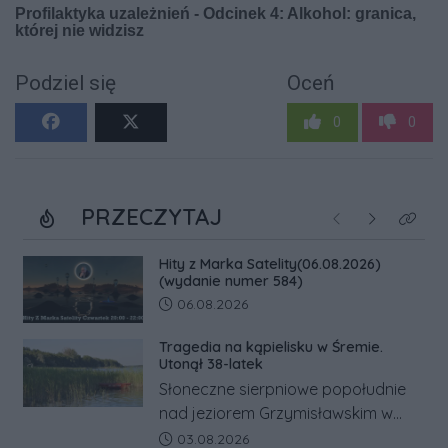
Podziel się
Oceń
0
0
PRZECZYTAJ
Poprzednie
Następne
Kliknij
Hity z Marka Satelity(06.08.2026)
(wydanie numer 584)
Data dodania artykułu:
06.08.2026
Tragedia na kąpielisku w Śremie.
Utonął 38-latek
Słoneczne sierpniowe popołudnie
nad jeziorem Grzymisławskim w
powiecie śremskim zakończyło się
Data dodania artykułu:
03.08.2026