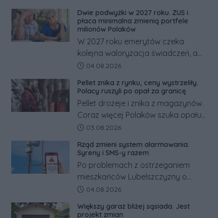
dramatem, którego nie zdołały
Dwie podwyżki w 2027 roku. ZUS i
odwrócić nawet natychmiastowe
płaca minimalna zmienią portfele
działania służb ratunkowych.
milionów Polaków
W 2027 roku emerytów czeka
kolejna waloryzacja świadczeń, a
pracowników podwyżka płacy
Data dodania artykułu:
04.08.2026
minimalnej. Sprawdzamy, ile dzięki
Pellet znika z rynku, ceny wystrzeliły.
tym zmianom zyskają.
Polacy ruszyli po opał za granicę
Pellet drożeje i znika z magazynów.
Coraz więcej Polaków szuka opału
za granicą, gdzie bywa nawet
Data dodania artykułu:
03.08.2026
kilkaset złotych tańszy niż w kraju.
Rząd zmieni system alarmowania.
Co się dzieje?
Syreny i SMS-y razem
Po problemach z ostrzeganiem
mieszkańców Lubelszczyzny o
rosyjskim zagrożeniu rząd
Data dodania artykułu:
04.08.2026
zapowiada połączenie syren
Większy garaż bliżej sąsiada. Jest
alarmowych, alertów RCB i aplikacji
projekt zmian