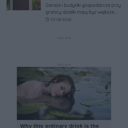
w jeden system.
Garaże i budynki gospodarcze przy
granicy działki mają być większe.
Projekt zaostrza też zasady
Data dodania artykułu:
03.08.2026
dotyczące ostrych zakończeń
ogrodzeń.
REKLAMA
REKLAMA