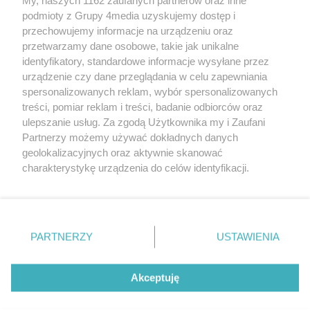
podmioty z Grupy 4media uzyskujemy dostęp i
Kontakt
Reklama
Patronat
Dane firmowe
przechowujemy informacje na urządzeniu oraz
Regulamin serwisu i ogłoszeń drobnych
przetwarzamy dane osobowe, takie jak unikalne
Regulamin konkursów
Polityka prywatności
identyfikatory, standardowe informacje wysyłane przez
Przetwarzanie danych osobowych
urządzenie czy dane przeglądania w celu zapewniania
spersonalizowanych reklam, wybór spersonalizowanych
treści, pomiar reklam i treści, badanie odbiorców oraz
Zapisz się do newslettera
ulepszanie usług. Za zgodą Użytkownika my i Zaufani
Dołącz do grona ludzi najlepiej poinformowanych!
Partnerzy możemy używać dokładnych danych
geolokalizacyjnych oraz aktywnie skanować
Zapisz się »
charakterystykę urządzenia do celów identyfikacji.
Ponieważ cenimy Twoją prywatność, prosimy o zgodę na
korzystanie z tych technologii poprzez kliknięcie
Szukaj
„Akceptuję”. Zgoda jest dobrowolna i zawsze możesz ją
zmienić/wycofać klikając przycisk ustawień prywatności
PARTNERZY
USTAWIENIA
znajdujący się w lewym dolnym rogu strony
. Niektóre
Facebook.com
Instagram.com
Youtube.com
rodzaje przetwarzania danych nie wymagają zgody
użytkownika, ale masz prawo sprzeciwić się takiemu
Akceptuję
przetwarzaniu. Preferencje będą miały zastosowania tylko
na tej witrynie.
CMS portalu
przygotowany przez