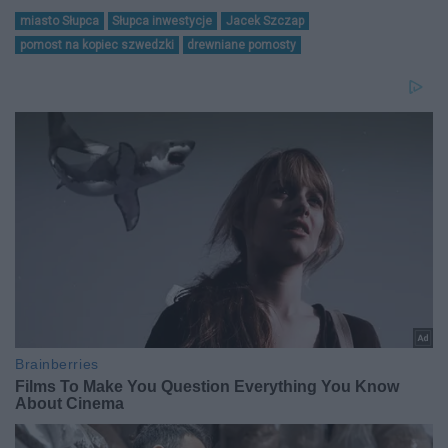
miasto Słupca
Słupca inwestycje
Jacek Szczap
pomost na kopiec szwedzki
drewniane pomosty