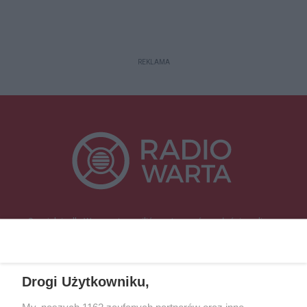
REKLAMA
Specjalnie dla Was postanowiliśmy stworzyć rozgłośnię radiową
zajmującą się sprawami mieszkańców naszego regionu.
Nadajemy na
częstotliwościach: 93.7 FM, 95.2 FM, 103.7 FM, 94.9 FM dla mieszkańców
wschodniej i południowej Wielkopolski (Września, Środa Wlkp., Słupca,
Drogi Użytkowniku,
Śrem, Jarocin, Gniezno, Ostrów Wlkp.).
My, naszych 1162 zaufanych partnerów oraz inne