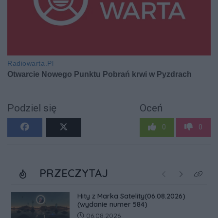
Podziel się
Oceń
0
0
PRZECZYTAJ
Poprzednie
Następne
Kliknij
Hity z Marka Satelity(06.08.2026)
(wydanie numer 584)
Data dodania artykułu:
06.08.2026