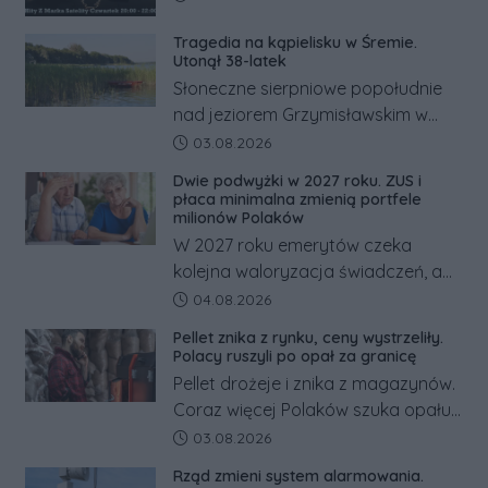
Tragedia na kąpielisku w Śremie.
Utonął 38-latek
Słoneczne sierpniowe popołudnie
nad jeziorem Grzymisławskim w
powiecie śremskim zakończyło się
Data dodania artykułu:
03.08.2026
dramatem, którego nie zdołały
Dwie podwyżki w 2027 roku. ZUS i
odwrócić nawet natychmiastowe
płaca minimalna zmienią portfele
działania służb ratunkowych.
milionów Polaków
W 2027 roku emerytów czeka
kolejna waloryzacja świadczeń, a
pracowników podwyżka płacy
Data dodania artykułu:
04.08.2026
minimalnej. Sprawdzamy, ile dzięki
Pellet znika z rynku, ceny wystrzeliły.
tym zmianom zyskają.
Polacy ruszyli po opał za granicę
Pellet drożeje i znika z magazynów.
Coraz więcej Polaków szuka opału
za granicą, gdzie bywa nawet
Data dodania artykułu:
03.08.2026
kilkaset złotych tańszy niż w kraju.
Rząd zmieni system alarmowania.
Co się dzieje?