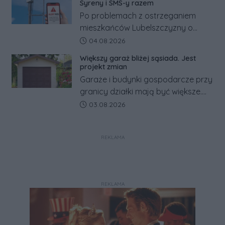
Syreny i SMS-y razem
Po problemach z ostrzeganiem
mieszkańców Lubelszczyzny o
rosyjskim zagrożeniu rząd
Data dodania artykułu:
04.08.2026
zapowiada połączenie syren
Większy garaż bliżej sąsiada. Jest
alarmowych, alertów RCB i aplikacji
projekt zmian
w jeden system.
Garaże i budynki gospodarcze przy
granicy działki mają być większe.
Projekt zaostrza też zasady
Data dodania artykułu:
03.08.2026
dotyczące ostrych zakończeń
ogrodzeń.
REKLAMA
REKLAMA