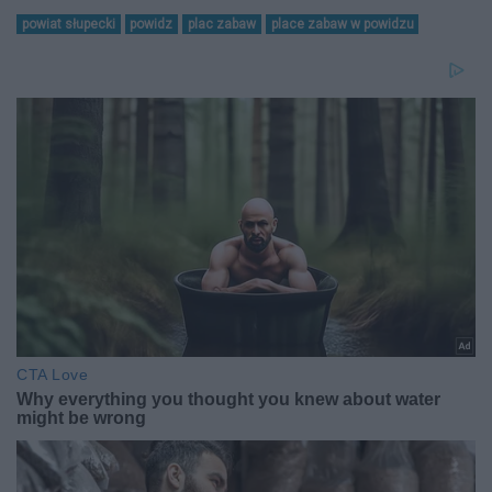
powiat słupecki
powidz
plac zabaw
place zabaw w powidzu