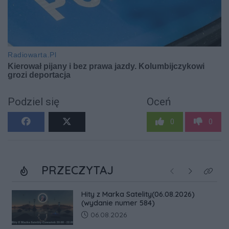
Podziel się
Oceń
0
0
PRZECZYTAJ
Poprzednie
Następne
Kliknij
Hity z Marka Satelity(06.08.2026)
(wydanie numer 584)
Data dodania artykułu:
06.08.2026