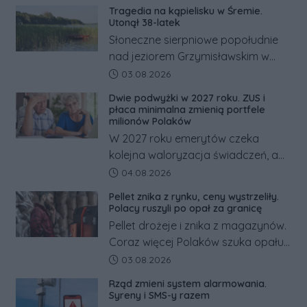
Tragedia na kąpielisku w Śremie.
Utonął 38-latek
Słoneczne sierpniowe popołudnie
nad jeziorem Grzymisławskim w
powiecie śremskim zakończyło się
Data dodania artykułu:
03.08.2026
dramatem, którego nie zdołały
Dwie podwyżki w 2027 roku. ZUS i
odwrócić nawet natychmiastowe
płaca minimalna zmienią portfele
działania służb ratunkowych.
milionów Polaków
W 2027 roku emerytów czeka
kolejna waloryzacja świadczeń, a
pracowników podwyżka płacy
Data dodania artykułu:
04.08.2026
minimalnej. Sprawdzamy, ile dzięki
Pellet znika z rynku, ceny wystrzeliły.
tym zmianom zyskają.
Polacy ruszyli po opał za granicę
Pellet drożeje i znika z magazynów.
Coraz więcej Polaków szuka opału
za granicą, gdzie bywa nawet
Data dodania artykułu:
03.08.2026
kilkaset złotych tańszy niż w kraju.
Rząd zmieni system alarmowania.
Co się dzieje?
Syreny i SMS-y razem