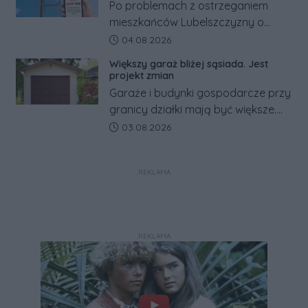
Po problemach z ostrzeganiem
mieszkańców Lubelszczyzny o
rosyjskim zagrożeniu rząd
Data dodania artykułu:
04.08.2026
zapowiada połączenie syren
Większy garaż bliżej sąsiada. Jest
alarmowych, alertów RCB i aplikacji
projekt zmian
w jeden system.
Garaże i budynki gospodarcze przy
granicy działki mają być większe.
Projekt zaostrza też zasady
Data dodania artykułu:
03.08.2026
dotyczące ostrych zakończeń
ogrodzeń.
REKLAMA
REKLAMA