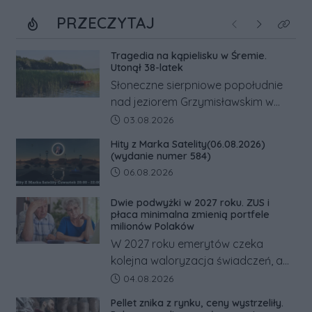
PRZECZYTAJ
Poprzednie
Następne
Kliknij
Tragedia na kąpielisku w Śremie.
Utonął 38-latek
Słoneczne sierpniowe popołudnie
nad jeziorem Grzymisławskim w
powiecie śremskim zakończyło się
Data dodania artykułu:
03.08.2026
dramatem, którego nie zdołały
Hity z Marka Satelity(06.08.2026)
odwrócić nawet natychmiastowe
(wydanie numer 584)
działania służb ratunkowych.
Data dodania artykułu:
06.08.2026
Dwie podwyżki w 2027 roku. ZUS i
płaca minimalna zmienią portfele
milionów Polaków
W 2027 roku emerytów czeka
kolejna waloryzacja świadczeń, a
pracowników podwyżka płacy
Data dodania artykułu:
04.08.2026
minimalnej. Sprawdzamy, ile dzięki
Pellet znika z rynku, ceny wystrzeliły.
tym zmianom zyskają.