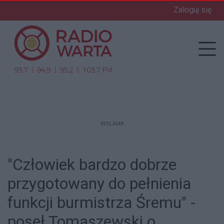
Zaloguj się
enu
Prz
REKLAMA
"Człowiek bardzo dobrze
przygotowany do pełnienia
funkcji burmistrza Śremu" -
poseł Tomaszewski o