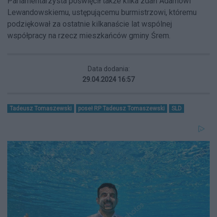
Parlamentarzysta poświęcił także kilka zdań Adamowi
Lewandowskiemu, ustępującemu burmistrzowi, któremu
podziękował za ostatnie kilkanaście lat wspólnej
współpracy na rzecz mieszkańców gminy Śrem.
Data dodania:
29.04.2024 16:57
Tadeusz Tomaszewski
poseł RP Tadeusz Tomaszewski
SLD