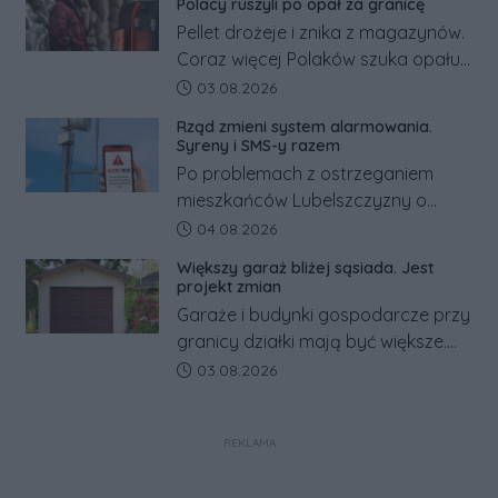
Polacy ruszyli po opał za granicę
Pellet drożeje i znika z magazynów.
Coraz więcej Polaków szuka opału
za granicą, gdzie bywa nawet
Data dodania artykułu:
03.08.2026
kilkaset złotych tańszy niż w kraju.
Rząd zmieni system alarmowania.
Co się dzieje?
Syreny i SMS-y razem
Po problemach z ostrzeganiem
mieszkańców Lubelszczyzny o
rosyjskim zagrożeniu rząd
Data dodania artykułu:
04.08.2026
zapowiada połączenie syren
Większy garaż bliżej sąsiada. Jest
alarmowych, alertów RCB i aplikacji
projekt zmian
w jeden system.
Garaże i budynki gospodarcze przy
granicy działki mają być większe.
Projekt zaostrza też zasady
Data dodania artykułu:
03.08.2026
dotyczące ostrych zakończeń
ogrodzeń.
REKLAMA