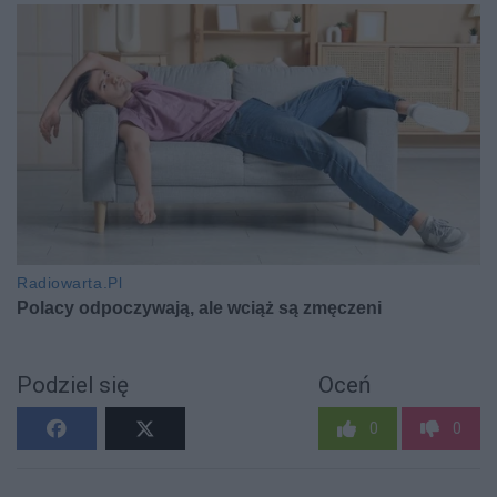
Podziel się
Oceń
0
0