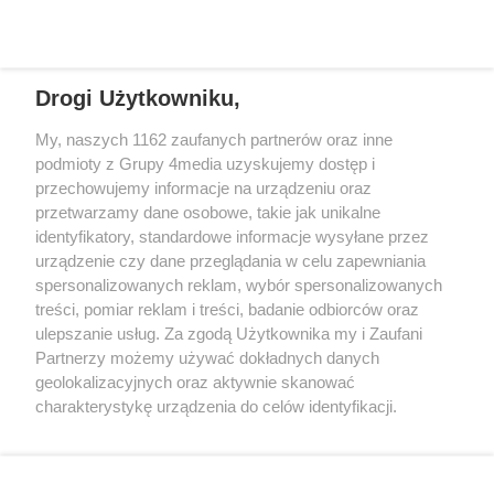
Specjalnie dla Was postanowiliśmy stworzyć rozgłośnię radiową
zajmującą się sprawami mieszkańców naszego regionu.
Nadajemy na
częstotliwościach: 93.7 FM, 95.2 FM, 103.7 FM, 94.9 FM dla mieszkańców
wschodniej i południowej Wielkopolski (Września, Środa Wlkp., Słupca,
Drogi Użytkowniku,
Śrem, Jarocin, Gniezno, Ostrów Wlkp.).
My, naszych 1162 zaufanych partnerów oraz inne
podmioty z Grupy 4media uzyskujemy dostęp i
Kontakt
Reklama
Patronat
Dane firmowe
przechowujemy informacje na urządzeniu oraz
Regulamin serwisu i ogłoszeń drobnych
przetwarzamy dane osobowe, takie jak unikalne
Regulamin konkursów
Polityka prywatności
identyfikatory, standardowe informacje wysyłane przez
Przetwarzanie danych osobowych
urządzenie czy dane przeglądania w celu zapewniania
spersonalizowanych reklam, wybór spersonalizowanych
treści, pomiar reklam i treści, badanie odbiorców oraz
Zapisz się do newslettera
ulepszanie usług. Za zgodą Użytkownika my i Zaufani
Dołącz do grona ludzi najlepiej poinformowanych!
Partnerzy możemy używać dokładnych danych
geolokalizacyjnych oraz aktywnie skanować
Zapisz się »
charakterystykę urządzenia do celów identyfikacji.
Ponieważ cenimy Twoją prywatność, prosimy o zgodę na
korzystanie z tych technologii poprzez kliknięcie
Szukaj
„Akceptuję”. Zgoda jest dobrowolna i zawsze możesz ją