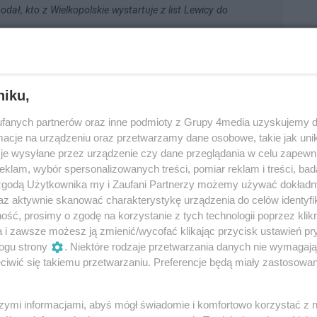
ał, kto z Wielkopolskie wystartuje z list Lewicy do
ących eurowyborach wystartuje z numerem 1 z listy
 okręgu wyborczego nr 7 uzupełnią także: Dawid
niku,
drzej Górski, Agnieszka Grzechowiak, Tomasz Kusior,
fanych partnerów oraz inne podmioty z Grupy 4media uzyskujemy d
 i Damian Konieczek.
cje na urządzeniu oraz przetwarzamy dane osobowe, takie jak unika
je wysyłane przez urządzenie czy dane przeglądania w celu zapewn
powanie liczy przynajmniej na jeden mandat.
klam, wybór spersonalizowanych treści, pomiar reklam i treści, bad
 zgodą Użytkownika my i Zaufani Partnerzy możemy używać dokład
laczego warto iść na wybory do Europarlamentu.
az aktywnie skanować charakterystykę urządzenia do celów identyfi
ść, prosimy o zgodę na korzystanie z tych technologii poprzez klikn
twie do niektórych innych krajów Europy, żadnemu
a i zawsze możesz ją zmienić/wycofać klikając przycisk ustawień pr
mentu nie jest odgórnie przypisana liczba mandatów do
ogu strony
. Niektóre rodzaje przetwarzania danych nie wymagaj
zielanych do danego okręgu zależy od frekwencji
iwić się takiemu przetwarzaniu. Preferencje będą miały zastosowania
kręgu - im wyższa, tym więcej mandatów do podziału.
szymi informacjami, abyś mógł świadomie i komfortowo korzystać z