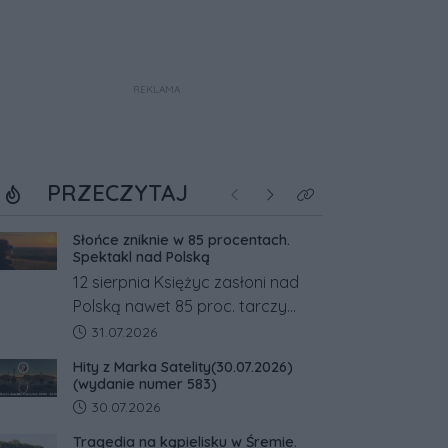
REKLAMA
PRZECZYTAJ
Poprzednie
Następne
Kliknij aby zobaczyć w
Słońce zniknie w 85 procentach.
Spektakl nad Polską
12 sierpnia Księżyc zasłoni nad
Polską nawet 85 proc. tarczy
Słońca. Największe zaćmienie od
Data dodania artykułu:
31.07.2026
27 lat przypadnie tuż przed
Hity z Marka Satelity(30.07.2026)
zachodem.
(wydanie numer 583)
Data dodania artykułu:
30.07.2026
Tragedia na kąpielisku w Śremie.