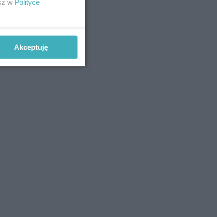
esz w
Polityce
Akceptuję