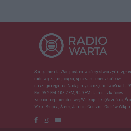
Specjalnie dla Was postanowiliśmy stworzyć rozgłoś
radiową zajmującą się sprawami mieszkańców
naszego regionu.
Nadajemy na częstotliwościach: 9
FM, 95.2 FM, 103.7 FM, 94.9 FM dla mieszkańców
wschodniej i południowej Wielkopolski (Września, Śr
Wlkp., Słupca, Śrem, Jarocin, Gniezno, Ostrów Wlkp.).
Facebook.com
Instagram.com
Youtube.com