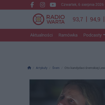
czwartek, 6 sierpnia 2026
Facebook.com
Instagram.com
Youtube.com
Aktualności
Ramówka
Podcasty
Strona główna
Artykuły
Śrem
Oto kandydaci śremskiej Lew