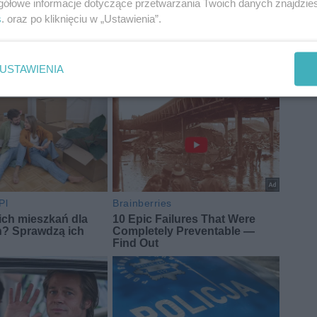
gółowe informacje dotyczące przetwarzania Twoich danych znajdzi
s
. oraz po kliknięciu w „Ustawienia”.
USTAWIENIA