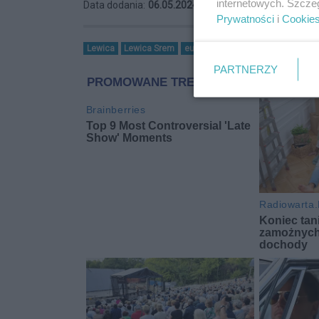
internetowych. Szcze
Data dodania:
06.05.2024 07:15
Prywatności
i
Cookie
Lewica
Lewica Srem
eurowybory
PARTNERZY