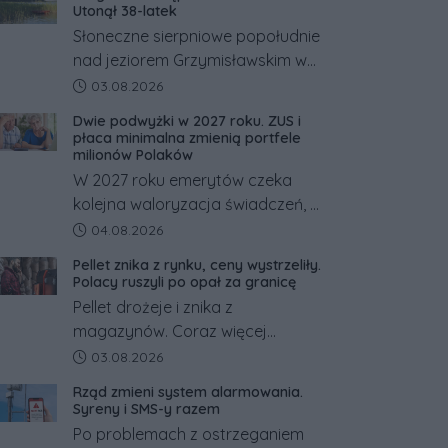
Utonął 38-latek
Słoneczne sierpniowe popołudnie
nad jeziorem Grzymisławskim w
powiecie śremskim zakończyło
Data dodania artykułu:
03.08.2026
się dramatem, którego nie
Dwie podwyżki w 2027 roku. ZUS i
zdołały odwrócić nawet
płaca minimalna zmienią portfele
natychmiastowe działania służb
milionów Polaków
ratunkowych.
W 2027 roku emerytów czeka
kolejna waloryzacja świadczeń, a
pracowników podwyżka płacy
Data dodania artykułu:
04.08.2026
minimalnej. Sprawdzamy, ile dzięki
Pellet znika z rynku, ceny wystrzeliły.
tym zmianom zyskają.
Polacy ruszyli po opał za granicę
Pellet drożeje i znika z
magazynów. Coraz więcej
Polaków szuka opału za granicą,
Data dodania artykułu:
03.08.2026
gdzie bywa nawet kilkaset
Rząd zmieni system alarmowania.
złotych tańszy niż w kraju. Co się
Syreny i SMS-y razem
dzieje?
Po problemach z ostrzeganiem