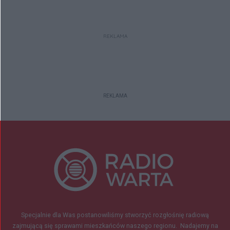
REKLAMA
REKLAMA
Specjalnie dla Was postanowiliśmy stworzyć rozgłośnię radiową
zajmującą się sprawami mieszkańców naszego regionu.
Nadajemy na