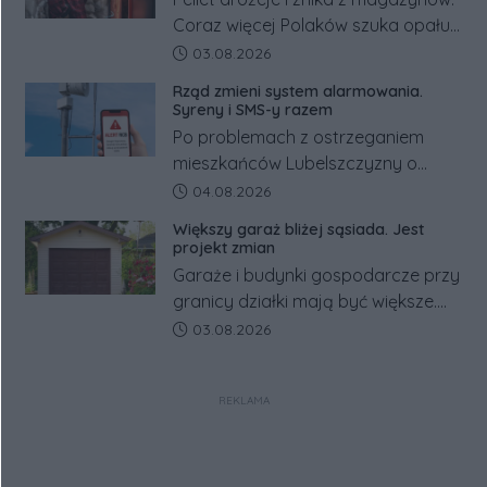
Coraz więcej Polaków szuka opału
za granicą, gdzie bywa nawet
Data dodania artykułu:
03.08.2026
kilkaset złotych tańszy niż w kraju.
Rząd zmieni system alarmowania.
Co się dzieje?
Syreny i SMS-y razem
Po problemach z ostrzeganiem
mieszkańców Lubelszczyzny o
rosyjskim zagrożeniu rząd
Data dodania artykułu:
04.08.2026
zapowiada połączenie syren
Większy garaż bliżej sąsiada. Jest
alarmowych, alertów RCB i aplikacji
projekt zmian
w jeden system.
Garaże i budynki gospodarcze przy
granicy działki mają być większe.
Projekt zaostrza też zasady
Data dodania artykułu:
03.08.2026
dotyczące ostrych zakończeń
ogrodzeń.
REKLAMA