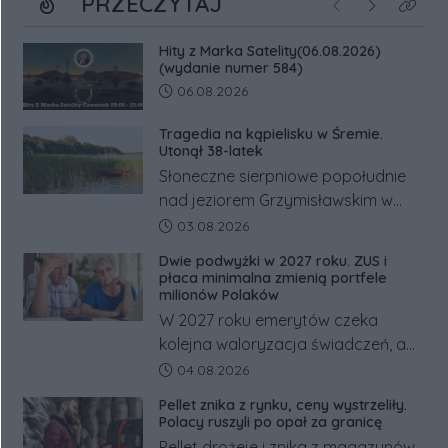
PRZECZYTAJ
Poprzednie
Następne
Kliknij
Hity z Marka Satelity(06.08.2026)
(wydanie numer 584)
Data dodania artykułu:
06.08.2026
Tragedia na kąpielisku w Śremie.
Utonął 38-latek
Słoneczne sierpniowe popołudnie
nad jeziorem Grzymisławskim w
powiecie śremskim zakończyło się
Data dodania artykułu:
03.08.2026
dramatem, którego nie zdołały
Dwie podwyżki w 2027 roku. ZUS i
odwrócić nawet natychmiastowe
płaca minimalna zmienią portfele
działania służb ratunkowych.
milionów Polaków
W 2027 roku emerytów czeka
kolejna waloryzacja świadczeń, a
pracowników podwyżka płacy
Data dodania artykułu:
04.08.2026
minimalnej. Sprawdzamy, ile dzięki
Pellet znika z rynku, ceny wystrzeliły.
tym zmianom zyskają.
Polacy ruszyli po opał za granicę
Pellet drożeje i znika z magazynów.