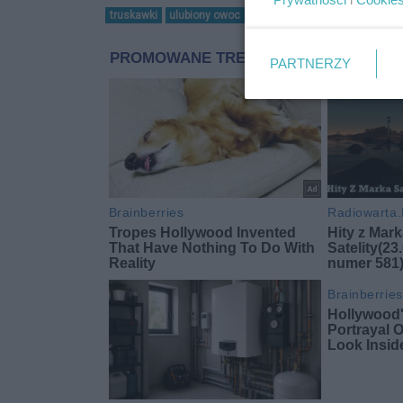
truskawki
ulubiony owoc
sezon na truskawki
truskaw
PARTNERZY