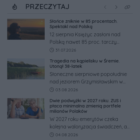
PRZECZYTAJ
Poprzednie
Następne
Kliknij
Słońce zniknie w 85 procentach.
Spektakl nad Polską
12 sierpnia Księżyc zasłoni nad
Polską nawet 85 proc. tarczy
Słońca. Największe zaćmienie od 27
Data dodania artykułu:
31.07.2026
lat przypadnie tuż przed
Tragedia na kąpielisku w Śremie.
zachodem.
Utonął 38-latek
Słoneczne sierpniowe popołudnie
nad jeziorem Grzymisławskim w
powiecie śremskim zakończyło się
Data dodania artykułu:
03.08.2026
dramatem, którego nie zdołały
Dwie podwyżki w 2027 roku. ZUS i
odwrócić nawet natychmiastowe
płaca minimalna zmienią portfele
działania służb ratunkowych.
milionów Polaków
W 2027 roku emerytów czeka
kolejna waloryzacja świadczeń, a
pracowników podwyżka płacy
Data dodania artykułu:
04.08.2026