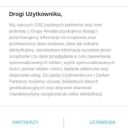
częstotliwościach: 93.7 FM, 95.2 FM, 103.7 FM, 94.9 FM dla mieszkańców
wschodniej i południowej Wielkopolski (Września, Środa Wlkp., Słupca,
Drogi Użytkowniku,
Śrem, Jarocin, Gniezno, Ostrów Wlkp.).
My, naszych 1162 zaufanych partnerów oraz inne
podmioty z Grupy 4media uzyskujemy dostęp i
Kontakt
Reklama
Patronat
Dane firmowe
przechowujemy informacje na urządzeniu oraz
Regulamin serwisu i ogłoszeń drobnych
przetwarzamy dane osobowe, takie jak unikalne
Regulamin konkursów
Polityka prywatności
identyfikatory, standardowe informacje wysyłane przez
Przetwarzanie danych osobowych
urządzenie czy dane przeglądania w celu zapewniania
spersonalizowanych reklam, wybór spersonalizowanych
treści, pomiar reklam i treści, badanie odbiorców oraz
Zapisz się do newslettera
ulepszanie usług. Za zgodą Użytkownika my i Zaufani
Dołącz do grona ludzi najlepiej poinformowanych!
Partnerzy możemy używać dokładnych danych
geolokalizacyjnych oraz aktywnie skanować
Zapisz się »
charakterystykę urządzenia do celów identyfikacji.
Ponieważ cenimy Twoją prywatność, prosimy o zgodę na
korzystanie z tych technologii poprzez kliknięcie
Szukaj
„Akceptuję”. Zgoda jest dobrowolna i zawsze możesz ją
zmienić/wycofać klikając przycisk ustawień prywatności
PARTNERZY
USTAWIENIA
znajdujący się w lewym dolnym rogu strony
. Niektóre