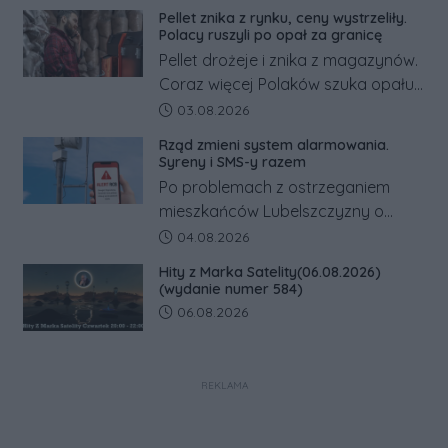
minimalnej. Sprawdzamy, ile dzięki
Pellet znika z rynku, ceny wystrzeliły.
tym zmianom zyskają.
Polacy ruszyli po opał za granicę
Pellet drożeje i znika z magazynów.
Coraz więcej Polaków szuka opału
za granicą, gdzie bywa nawet
Data dodania artykułu:
03.08.2026
kilkaset złotych tańszy niż w kraju.
Rząd zmieni system alarmowania.
Co się dzieje?
Syreny i SMS-y razem
Po problemach z ostrzeganiem
mieszkańców Lubelszczyzny o
rosyjskim zagrożeniu rząd
Data dodania artykułu:
04.08.2026
zapowiada połączenie syren
Hity z Marka Satelity(06.08.2026)
alarmowych, alertów RCB i aplikacji
(wydanie numer 584)
w jeden system.
Data dodania artykułu:
06.08.2026
REKLAMA