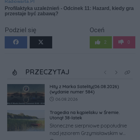
Podziel się
Oceń
2
0
PRZECZYTAJ
Poprzednie
Następne
Kliknij
Hity z Marka Satelity(06.08.2026)
(wydanie numer 584)
Data dodania artykułu:
06.08.2026
Tragedia na kąpielisku w Śremie.
Utonął 38-latek
Słoneczne sierpniowe popołudnie
nad jeziorem Grzymisławskim w