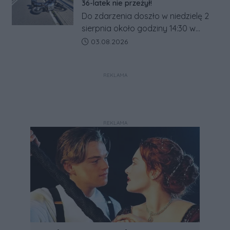
ogrodzeń.
36-latek nie przeżył!
Do zdarzenia doszło w niedzielę 2
sierpnia około godziny 14:30 w
Modliszewie.
Data dodania artykułu:
03.08.2026
REKLAMA
REKLAMA