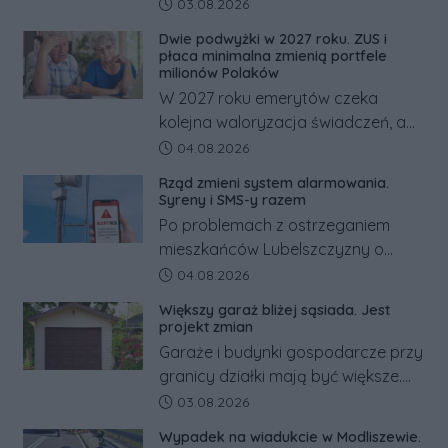
powiecie śremskim zakończyło się
Data dodania artykułu:
03.08.2026
dramatem, którego nie zdołały
Dwie podwyżki w 2027 roku. ZUS i
odwrócić nawet natychmiastowe
płaca minimalna zmienią portfele
działania służb ratunkowych.
milionów Polaków
W 2027 roku emerytów czeka
kolejna waloryzacja świadczeń, a
pracowników podwyżka płacy
Data dodania artykułu:
04.08.2026
minimalnej. Sprawdzamy, ile dzięki
Rząd zmieni system alarmowania.
tym zmianom zyskają.
Syreny i SMS-y razem
Po problemach z ostrzeganiem
mieszkańców Lubelszczyzny o
rosyjskim zagrożeniu rząd
Data dodania artykułu:
04.08.2026
zapowiada połączenie syren
Większy garaż bliżej sąsiada. Jest
alarmowych, alertów RCB i aplikacji
projekt zmian
w jeden system.
Garaże i budynki gospodarcze przy
granicy działki mają być większe.
Projekt zaostrza też zasady
Data dodania artykułu:
03.08.2026
dotyczące ostrych zakończeń
Wypadek na wiadukcie w Modliszewie.