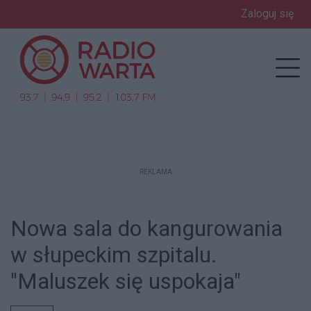
Zaloguj się
enu
Prz
REKLAMA
Nowa sala do kangurowania
w słupeckim szpitalu.
"Maluszek się uspokaja"