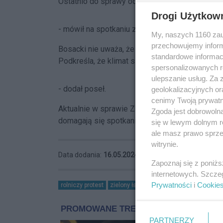
Ostatnio do sprawy odniósł się poseł Koalicji O
Drogi Użytkow
- mówił na spotkaniu z dziennikarzami.
My, naszych 1160 zau
przechowujemy informa
Bosacki nie uważa, że nie wszystkie jego założ
standardowe informac
Podkreśla, że klimat się ocieplił i coś z tym trz
spersonalizowanych re
ulepszanie usług. Za
- dodał poseł.
geolokalizacyjnych or
cenimy Twoją prywatno
Aktualnie w sprawie Zielonego Ładu w gmach
Zgoda jest dobrowoln
domagają się spotkania z premierem.
się w lewym dolnym r
ale masz prawo sprzec
witrynie.
Data dodania:
16.05.2024 12:00
Zapoznaj się z poniż
internetowych. Szcze
Prywatności
i
Cookie
rolniczy protest
zielony ład
PARTNERZY