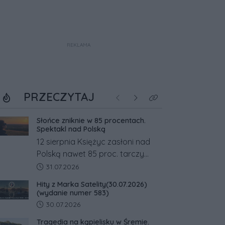
REKLAMA
PRZECZYTAJ
Poprzednie
Następne
Kliknij aby zobaczyć w
Słońce zniknie w 85 procentach.
Spektakl nad Polską
12 sierpnia Księżyc zasłoni nad
Polską nawet 85 proc. tarczy
Słońca. Największe zaćmienie od
Data dodania artykułu:
31.07.2026
27 lat przypadnie tuż przed
Hity z Marka Satelity(30.07.2026)
zachodem.
(wydanie numer 583)
Data dodania artykułu:
30.07.2026
Tragedia na kąpielisku w Śremie.