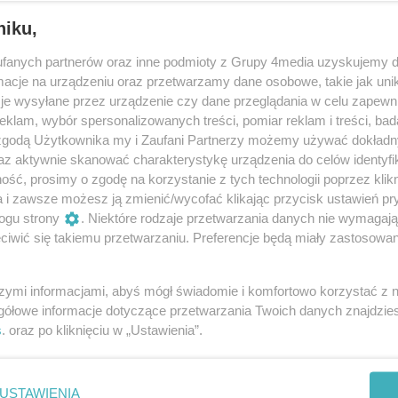
bywatelskiej, Marcin Bosacki.
niku,
fanych partnerów oraz inne podmioty z Grupy 4media uzyskujemy d
cje na urządzeniu oraz przetwarzamy dane osobowe, takie jak unika
enia są złe, a sam program nie powinien trafić do kosza.
je wysyłane przez urządzenie czy dane przeglądania w celu zapewn
eba zrobić.
klam, wybór spersonalizowanych treści, pomiar reklam i treści, bad
 zgodą Użytkownika my i Zaufani Partnerzy możemy używać dokład
az aktywnie skanować charakterystykę urządzenia do celów identyfi
ść, prosimy o zgodę na korzystanie z tych technologii poprzez klikn
u Sejmu odbywa się
rolniczy protest
. Protestujący
a i zawsze możesz ją zmienić/wycofać klikając przycisk ustawień pr
ogu strony
. Niektóre rodzaje przetwarzania danych nie wymagaj
iwić się takiemu przetwarzaniu. Preferencje będą miały zastosowania
szymi informacjami, abyś mógł świadomie i komfortowo korzystać z
gółowe informacje dotyczące przetwarzania Twoich danych znajdzi
s
. oraz po kliknięciu w „Ustawienia”.
USTAWIENIA