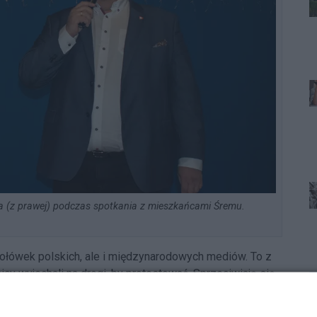
uta (z prawej) podczas spotkania z mieszkańcami Śremu.
zołówek polskich, ale i międzynarodowych mediów. To z
icy wyjechali na drogi, by protestować. Sprzeciwiają się