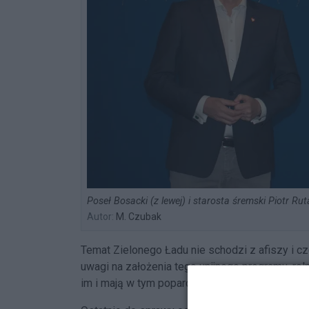
Poseł Bosacki (z lewej) i starosta śremski Piotr R
Autor:
M. Czubak
Temat Zielonego Ładu nie schodzi z afiszy i c
uwagi na założenia tego unijnego programu, roln
im i mają w tym poparcie krajowych polityków.