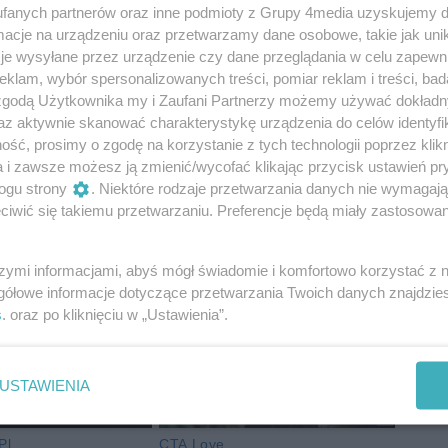
ństwowej Straży Pożarnej w Gnieźnie sekc. Kamila
fanych partnerów oraz inne podmioty z Grupy 4media uzyskujemy d
cje na urządzeniu oraz przetwarzamy dane osobowe, takie jak unika
je wysyłane przez urządzenie czy dane przeglądania w celu zapewn
 ucierpiała jedna osoba. Jak informuje nas rzeczniczka
klam, wybór spersonalizowanych treści, pomiar reklam i treści, bad
 opieką strażaków.
 zgodą Użytkownika my i Zaufani Partnerzy możemy używać dokład
az aktywnie skanować charakterystykę urządzenia do celów identyfi
ść, prosimy o zgodę na korzystanie z tych technologii poprzez klikn
a i zawsze możesz ją zmienić/wycofać klikając przycisk ustawień pr
ogu strony
. Niektóre rodzaje przetwarzania danych nie wymagaj
iwić się takiemu przetwarzaniu. Preferencje będą miały zastosowania
szymi informacjami, abyś mógł świadomie i komfortowo korzystać z
gółowe informacje dotyczące przetwarzania Twoich danych znajdzi
s
. oraz po kliknięciu w „Ustawienia”.
USTAWIENIA