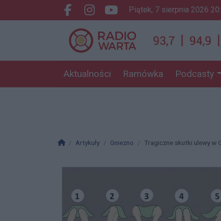
piątek, 7 sierpnia 2026 20
Facebook.com
Instagram.com
Youtube.com
Aktualności
Ramówka
Podcasty
Strona główna
Artykuły
Gniezno
Tragiczne skutki ulewy w G