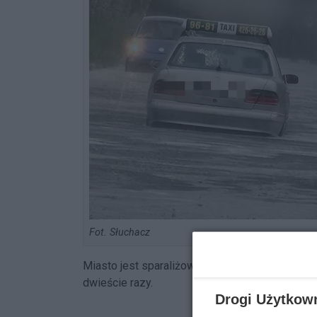
Fot. Słuchacz
Miasto jest sparaliżowane. Zalało ulice, domy, 
dwieście razy.
Drogi Użytkow