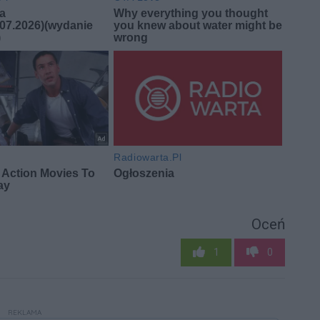
Oceń
1
0
REKLAMA