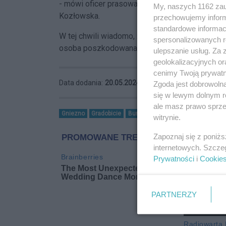
- mówi oficer prasowa Powiatowej Komendy Pa
My, naszych 1162 zau
Kozłowska.
przechowujemy informa
standardowe informac
W tej chwili wiadomo, że w wyniku tych zdarzeń
spersonalizowanych re
osoba poszkodowana znajduje się obecnie pod
ulepszanie usług. Za
geolokalizacyjnych or
cenimy Twoją prywatno
Data dodania:
20.05.2024 15:07
Zgoda jest dobrowoln
się w lewym dolnym r
ale masz prawo sprzec
Gniezno
Gradobicie
Burza
Ulewa
Powódź
witrynie.
Zapoznaj się z poniż
internetowych. Szcze
Prywatności
i
Cookie
PARTNERZY