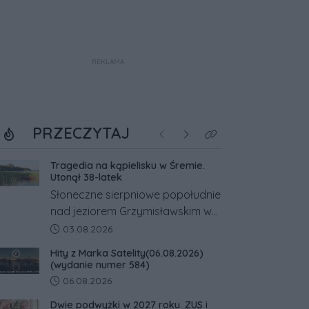
REKLAMA
PRZECZYTAJ
Poprzednie
Następne
Kliknij aby zobaczyć w
Tragedia na kąpielisku w Śremie.
Utonął 38-latek
Słoneczne sierpniowe popołudnie
nad jeziorem Grzymisławskim w
powiecie śremskim zakończyło
Data dodania artykułu:
03.08.2026
się dramatem, którego nie
Hity z Marka Satelity(06.08.2026)
zdołały odwrócić nawet
(wydanie numer 584)
natychmiastowe działania służb
Data dodania artykułu:
06.08.2026
ratunkowych.
Dwie podwyżki w 2027 roku. ZUS i