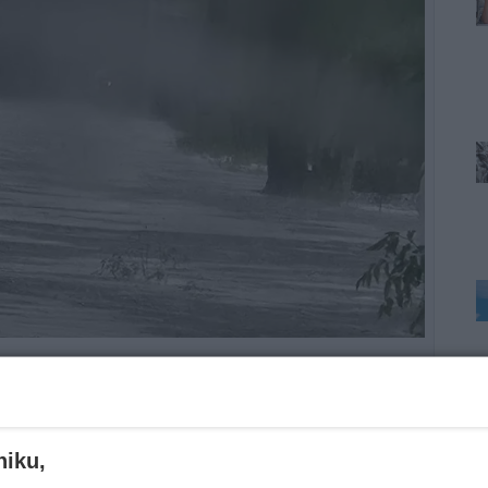
zarwało dachy. Strażacy interweniowali już ponad
niku,