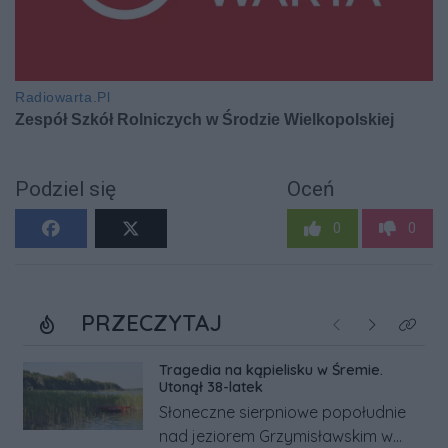
Podziel się
Oceń
0
0
PRZECZYTAJ
Poprzednie
Następne
Kliknij
Tragedia na kąpielisku w Śremie.
Utonął 38-latek
Słoneczne sierpniowe popołudnie
nad jeziorem Grzymisławskim w