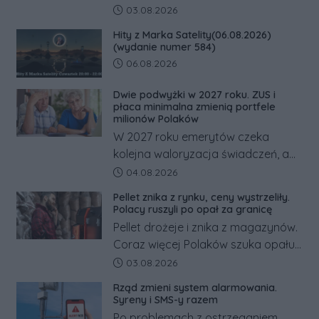
powiecie śremskim zakończyło się
Data dodania artykułu:
03.08.2026
dramatem, którego nie zdołały
Hity z Marka Satelity(06.08.2026)
odwrócić nawet natychmiastowe
(wydanie numer 584)
działania służb ratunkowych.
Data dodania artykułu:
06.08.2026
Dwie podwyżki w 2027 roku. ZUS i
płaca minimalna zmienią portfele
milionów Polaków
W 2027 roku emerytów czeka
kolejna waloryzacja świadczeń, a
pracowników podwyżka płacy
Data dodania artykułu:
04.08.2026
minimalnej. Sprawdzamy, ile dzięki
Pellet znika z rynku, ceny wystrzeliły.
tym zmianom zyskają.
Polacy ruszyli po opał za granicę
Pellet drożeje i znika z magazynów.
Coraz więcej Polaków szuka opału
za granicą, gdzie bywa nawet
Data dodania artykułu:
03.08.2026
kilkaset złotych tańszy niż w kraju.
Rząd zmieni system alarmowania.
Co się dzieje?
Syreny i SMS-y razem
Po problemach z ostrzeganiem