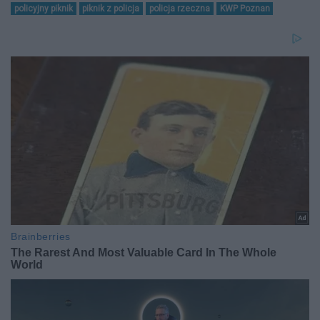
policyjny piknik
piknik z policja
policja rzeczna
KWP Poznan