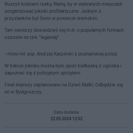
Ruszyli łodziami rzeką Wartą, by w wybranych miejscach
zorganizować pikniki profilaktyczne. Jednym z
przystanków był Śrem w powiecie śremskim.
Tam seniorzy dowiedzieli się m.in. o popularnych formach
oszustw na tzw. "legendę".
- mówi mł. asp. Andrzej Karpiński z poznańskiej policji.
W trakcie pikniku można było zjeść kiełbaskę z ogniska i
zapoznać się z policyjnym sprzętem.
Finał imprezy zaplanowano na Dzień Matki. Odbędzie się
on w Bydgoszczy.
Data dodania:
22.05.2024 12:52