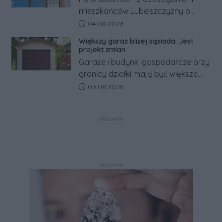
mieszkańców Lubelszczyzny o
rosyjskim zagrożeniu rząd
Data dodania artykułu:
04.08.2026
zapowiada połączenie syren
Większy garaż bliżej sąsiada. Jest
alarmowych, alertów RCB i aplikacji
projekt zmian
w jeden system.
Garaże i budynki gospodarcze przy
granicy działki mają być większe.
Projekt zaostrza też zasady
Data dodania artykułu:
03.08.2026
dotyczące ostrych zakończeń
ogrodzeń.
REKLAMA
REKLAMA