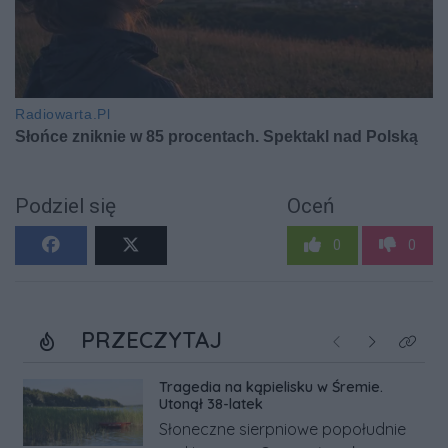
Podziel się
Oceń
0
0
PRZECZYTAJ
Poprzednie
Następne
Kliknij
Tragedia na kąpielisku w Śremie.
Utonął 38-latek
Słoneczne sierpniowe popołudnie