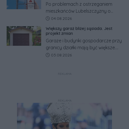
Po problemach z ostrzeganiem
mieszkańców Lubelszczyzny o
rosyjskim zagrożeniu rząd
Data dodania artykułu:
04.08.2026
zapowiada połączenie syren
Większy garaż bliżej sąsiada. Jest
alarmowych, alertów RCB i aplikacji
projekt zmian
w jeden system.
Garaże i budynki gospodarcze przy
granicy działki mają być większe.
Projekt zaostrza też zasady
Data dodania artykułu:
03.08.2026
dotyczące ostrych zakończeń
ogrodzeń.
REKLAMA
REKLAMA