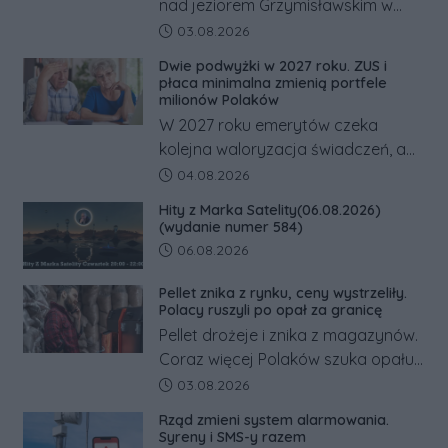
nad jeziorem Grzymisławskim w
powiecie śremskim zakończyło się
Data dodania artykułu:
03.08.2026
dramatem, którego nie zdołały
Dwie podwyżki w 2027 roku. ZUS i
odwrócić nawet natychmiastowe
płaca minimalna zmienią portfele
działania służb ratunkowych.
milionów Polaków
W 2027 roku emerytów czeka
kolejna waloryzacja świadczeń, a
pracowników podwyżka płacy
Data dodania artykułu:
04.08.2026
minimalnej. Sprawdzamy, ile dzięki
Hity z Marka Satelity(06.08.2026)
tym zmianom zyskają.
(wydanie numer 584)
Data dodania artykułu:
06.08.2026
Pellet znika z rynku, ceny wystrzeliły.
Polacy ruszyli po opał za granicę
Pellet drożeje i znika z magazynów.
Coraz więcej Polaków szuka opału
za granicą, gdzie bywa nawet
Data dodania artykułu:
03.08.2026
kilkaset złotych tańszy niż w kraju.
Rząd zmieni system alarmowania.
Co się dzieje?
Syreny i SMS-y razem