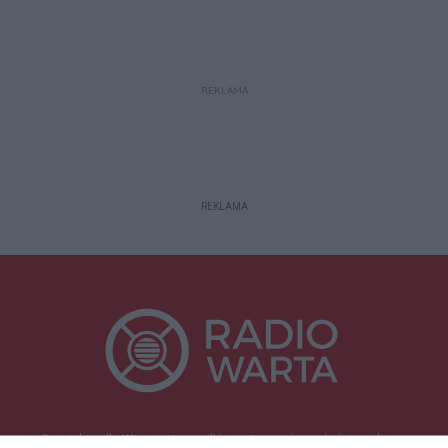
REKLAMA
REKLAMA
Specjalnie dla Was postanowiliśmy stworzyć rozgłośnię radiową