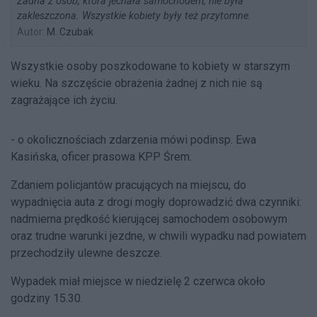
Żadna z osób, która jechała samochodem, nie była
zakleszczona. Wszystkie kobiety były też przytomne.
Autor:
M. Czubak
Wszystkie osoby poszkodowane to kobiety w starszym
wieku. Na szczęście obrażenia żadnej z nich nie są
zagrażające ich życiu.
- o okolicznościach zdarzenia mówi podinsp. Ewa
Kasińska, oficer prasowa KPP Śrem.
Zdaniem policjantów pracujących na miejscu, do
wypadnięcia auta z drogi mogły doprowadzić dwa czynniki:
nadmierna prędkość kierującej samochodem osobowym
oraz trudne warunki jezdne, w chwili wypadku nad powiatem
przechodziły ulewne deszcze.
Wypadek miał miejsce w niedzielę 2 czerwca około
godziny 15.30.