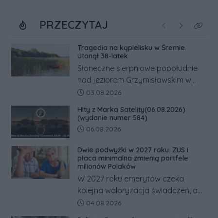
PRZECZYTAJ
Poprzednie
Następne
Kliknij
Tragedia na kąpielisku w Śremie.
Utonął 38-latek
Słoneczne sierpniowe popołudnie
nad jeziorem Grzymisławskim w
powiecie śremskim zakończyło się
Data dodania artykułu:
03.08.2026
dramatem, którego nie zdołały
Hity z Marka Satelity(06.08.2026)
odwrócić nawet natychmiastowe
(wydanie numer 584)
działania służb ratunkowych.
Data dodania artykułu:
06.08.2026
Dwie podwyżki w 2027 roku. ZUS i
płaca minimalna zmienią portfele
milionów Polaków
W 2027 roku emerytów czeka
kolejna waloryzacja świadczeń, a
pracowników podwyżka płacy
Data dodania artykułu:
04.08.2026
minimalnej. Sprawdzamy, ile dzięki