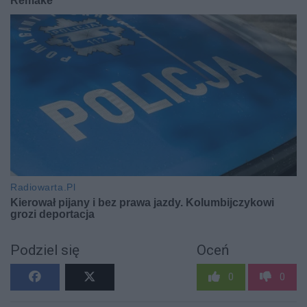
Podziel się
Oceń
0
0