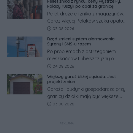
Pellet znika z rynku, ceny wystrzeliły.
tym zmianom zyskają.
Polacy ruszyli po opał za granicę
Pellet drożeje i znika z magazynów.
Coraz więcej Polaków szuka opału
za granicą, gdzie bywa nawet
Data dodania artykułu:
03.08.2026
kilkaset złotych tańszy niż w kraju.
Rząd zmieni system alarmowania.
Co się dzieje?
Syreny i SMS-y razem
Po problemach z ostrzeganiem
mieszkańców Lubelszczyzny o
rosyjskim zagrożeniu rząd
Data dodania artykułu:
04.08.2026
zapowiada połączenie syren
Większy garaż bliżej sąsiada. Jest
alarmowych, alertów RCB i aplikacji
projekt zmian
w jeden system.
Garaże i budynki gospodarcze przy
granicy działki mają być większe.
Projekt zaostrza też zasady
Data dodania artykułu:
03.08.2026
dotyczące ostrych zakończeń
ogrodzeń.
REKLAMA