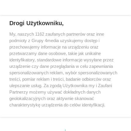
zajmującą się sprawami mieszkańców naszego regionu.
Nadajemy na
częstotliwościach: 93.7 FM, 95.2 FM, 103.7 FM, 94.9 FM dla mieszkańców
wschodniej i południowej Wielkopolski (Września, Środa Wlkp., Słupca,
Drogi Użytkowniku,
Śrem, Jarocin, Gniezno, Ostrów Wlkp.).
My, naszych 1162 zaufanych partnerów oraz inne
podmioty z Grupy 4media uzyskujemy dostęp i
Kontakt
Reklama
Patronat
Dane firmowe
przechowujemy informacje na urządzeniu oraz
Regulamin serwisu i ogłoszeń drobnych
przetwarzamy dane osobowe, takie jak unikalne
Regulamin konkursów
Polityka prywatności
identyfikatory, standardowe informacje wysyłane przez
Przetwarzanie danych osobowych
urządzenie czy dane przeglądania w celu zapewniania
spersonalizowanych reklam, wybór spersonalizowanych
treści, pomiar reklam i treści, badanie odbiorców oraz
Zapisz się do newslettera
ulepszanie usług. Za zgodą Użytkownika my i Zaufani
Dołącz do grona ludzi najlepiej poinformowanych!
Partnerzy możemy używać dokładnych danych
geolokalizacyjnych oraz aktywnie skanować
Zapisz się »
charakterystykę urządzenia do celów identyfikacji.
Ponieważ cenimy Twoją prywatność, prosimy o zgodę na
korzystanie z tych technologii poprzez kliknięcie
Szukaj
„Akceptuję”. Zgoda jest dobrowolna i zawsze możesz ją
zmienić/wycofać klikając przycisk ustawień prywatności