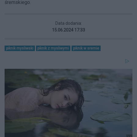
śremskiego.
Data dodania:
15.06.2024 17:33
piknik mysliwski
piknik z mysliwymi
piknik w sremie