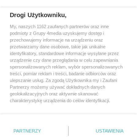
częstotliwościach: 93.7 FM, 95.2 FM, 103.7 FM, 94.9 FM dla mieszkańców
wschodniej i południowej Wielkopolski (Września, Środa Wlkp., Słupca,
Drogi Użytkowniku,
Śrem, Jarocin, Gniezno, Ostrów Wlkp.).
My, naszych 1162 zaufanych partnerów oraz inne
podmioty z Grupy 4media uzyskujemy dostęp i
Kontakt
Reklama
Patronat
Dane firmowe
przechowujemy informacje na urządzeniu oraz
Regulamin serwisu i ogłoszeń drobnych
przetwarzamy dane osobowe, takie jak unikalne
Regulamin konkursów
Polityka prywatności
identyfikatory, standardowe informacje wysyłane przez
Przetwarzanie danych osobowych
urządzenie czy dane przeglądania w celu zapewniania
spersonalizowanych reklam, wybór spersonalizowanych
treści, pomiar reklam i treści, badanie odbiorców oraz
Zapisz się do newslettera
ulepszanie usług. Za zgodą Użytkownika my i Zaufani
Dołącz do grona ludzi najlepiej poinformowanych!
Partnerzy możemy używać dokładnych danych
geolokalizacyjnych oraz aktywnie skanować
Zapisz się »
charakterystykę urządzenia do celów identyfikacji.
Ponieważ cenimy Twoją prywatność, prosimy o zgodę na
korzystanie z tych technologii poprzez kliknięcie
Szukaj
„Akceptuję”. Zgoda jest dobrowolna i zawsze możesz ją
zmienić/wycofać klikając przycisk ustawień prywatności
PARTNERZY
USTAWIENIA
znajdujący się w lewym dolnym rogu strony
. Niektóre