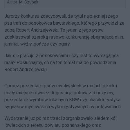
Autor:
M. Czubak
Jurorzy konkursu zdecydowali, że tytuł najpiękniejszego
psa trafi do posokowca bawarskiego, którego przywiózł ze
sobą Robert Andrzejewski. To jeden z jego psów
zdeklasował szeroką rasowo konkurencję obejmującą m.in.
jamniki, wyżły, gończe czy ogary.
Jak się pracuje z posokowcami i czy jest to wymagająca
rasa? Posłuchajmy, co na ten temat ma do powiedzenia
Robert Andrzejewski.
Oprócz prezentacji psów myśliwskich w ramach pikniku
miały miejsce również degustacja potraw z dziczyzny,
prezentacje wyrobów lokalnych KGW czy charakterystyka
sygnałów myśliwskich wykorzystywanych w polowaniach.
Wydarzenie już po raz trzeci zorganizowało siedem kół
łowieckich z terenu powiatu poznańskiego oraz