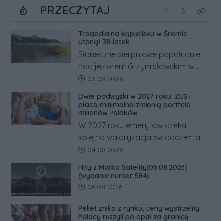
PRZECZYTAJ
Poprzednie
Następne
Kliknij
Tragedia na kąpielisku w Śremie.
Utonął 38-latek
Słoneczne sierpniowe popołudnie
nad jeziorem Grzymisławskim w
powiecie śremskim zakończyło się
Data dodania artykułu:
03.08.2026
dramatem, którego nie zdołały
Dwie podwyżki w 2027 roku. ZUS i
odwrócić nawet natychmiastowe
płaca minimalna zmienią portfele
działania służb ratunkowych.
milionów Polaków
W 2027 roku emerytów czeka
kolejna waloryzacja świadczeń, a
pracowników podwyżka płacy
Data dodania artykułu:
04.08.2026
minimalnej. Sprawdzamy, ile dzięki
Hity z Marka Satelity(06.08.2026)
tym zmianom zyskają.
(wydanie numer 584)
Data dodania artykułu:
06.08.2026
Pellet znika z rynku, ceny wystrzeliły.
Polacy ruszyli po opał za granicę