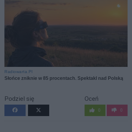
Podziel się
Oceń
0
0