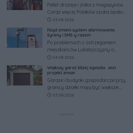
Pellet drożeje i znika z magazynów.
Coraz więcej Polaków szuka opału
za granicą, gdzie bywa nawet
Data dodania artykułu:
03.08.2026
kilkaset złotych tańszy niż w kraju.
Rząd zmieni system alarmowania.
Co się dzieje?
Syreny i SMS-y razem
Po problemach z ostrzeganiem
mieszkańców Lubelszczyzny o
rosyjskim zagrożeniu rząd
Data dodania artykułu:
04.08.2026
zapowiada połączenie syren
Większy garaż bliżej sąsiada. Jest
alarmowych, alertów RCB i aplikacji
projekt zmian
w jeden system.
Garaże i budynki gospodarcze przy
granicy działki mają być większe.
Projekt zaostrza też zasady
Data dodania artykułu:
03.08.2026
dotyczące ostrych zakończeń
ogrodzeń.
REKLAMA