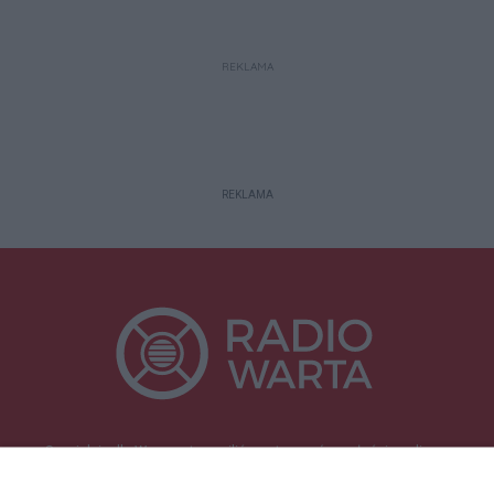
REKLAMA
REKLAMA
Specjalnie dla Was postanowiliśmy stworzyć rozgłośnię radiową
zajmującą się sprawami mieszkańców naszego regionu.
Nadajemy na