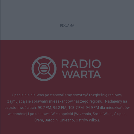
REKLAMA
Specjalnie dla Was postanowiliśmy stworzyć rozgłośnię radiową
zajmującą się sprawami mieszkańców naszego regionu.
Nadajemy na
częstotliwościach: 93.7 FM, 95.2 FM, 103.7 FM, 94.9 FM dla mieszkańców
wschodniej i południowej Wielkopolski (Września, Środa Wlkp., Słupca,
Śrem, Jarocin, Gniezno, Ostrów Wlkp.).