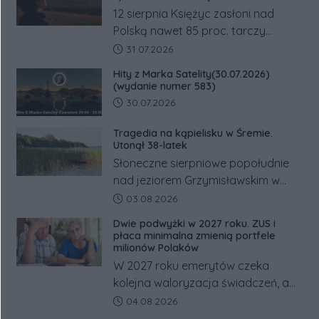
12 sierpnia Księżyc zasłoni nad
Polską nawet 85 proc. tarczy
Słońca. Największe zaćmienie od 27
Data dodania artykułu:
31.07.2026
lat przypadnie tuż przed
Hity z Marka Satelity(30.07.2026)
zachodem.
(wydanie numer 583)
Data dodania artykułu:
30.07.2026
Tragedia na kąpielisku w Śremie.
Utonął 38-latek
Słoneczne sierpniowe popołudnie
nad jeziorem Grzymisławskim w
powiecie śremskim zakończyło się
Data dodania artykułu:
03.08.2026
dramatem, którego nie zdołały
Dwie podwyżki w 2027 roku. ZUS i
odwrócić nawet natychmiastowe
płaca minimalna zmienią portfele
działania służb ratunkowych.
milionów Polaków
W 2027 roku emerytów czeka
kolejna waloryzacja świadczeń, a
pracowników podwyżka płacy
Data dodania artykułu:
04.08.2026
minimalnej. Sprawdzamy, ile dzięki