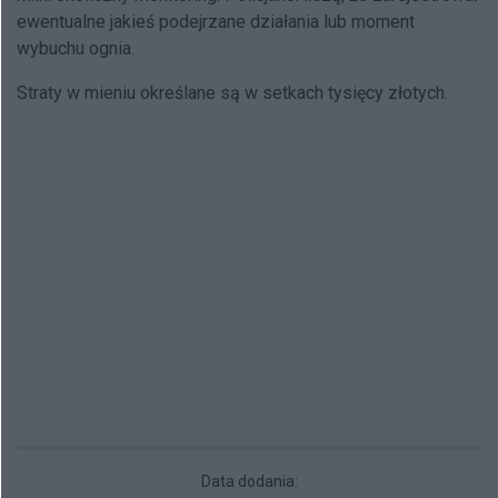
ewentualne jakieś podejrzane działania lub moment
wybuchu ognia.
Straty w mieniu określane są w setkach tysięcy złotych.
Data dodania: