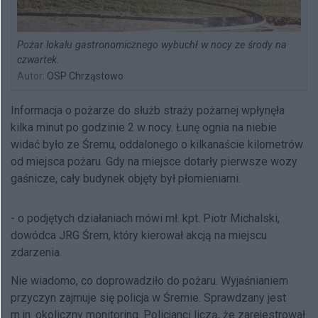
Pożar lokalu gastronomicznego wybuchł w nocy ze środy na
czwartek.
Autor:
OSP Chrząstowo
Informacja o pożarze do służb straży pożarnej wpłynęła
kilka minut po godzinie 2 w nocy. Łunę ognia na niebie
widać było ze Śremu, oddalonego o kilkanaście kilometrów
od miejsca pożaru. Gdy na miejsce dotarły pierwsze wozy
gaśnicze, cały budynek objęty był płomieniami.
- o podjętych działaniach mówi mł. kpt. Piotr Michalski,
dowódca JRG Śrem, który kierował akcją na miejscu
zdarzenia.
Nie wiadomo, co doprowadziło do pożaru. Wyjaśnianiem
przyczyn zajmuje się policja w Śremie. Sprawdzany jest
m.in. okoliczny monitoring. Policjanci liczą, że zarejestrował