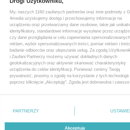
Drogi Użytkowniku,
My, naszych 1160 zaufanych partnerów oraz inne podmioty z 
4media uzyskujemy dostęp i przechowujemy informacje na
urządzeniu oraz przetwarzamy dane osobowe, takie jak unikaln
identyfikatory, standardowe informacje wysyłane przez urządze
czy dane przeglądania w celu zapewniania spersonalizowanych
reklam, wybór spersonalizowanych treści, pomiar reklam i treśc
badanie odbiorców oraz ulepszanie usług. Za zgodą Użytkowni
i Zaufani Partnerzy możemy używać dokładnych danych
geolokalizacyjnych oraz aktywnie skanować charakterystykę
urządzenia do celów identyfikacji. Ponieważ cenimy Twoją
prywatność, prosimy o zgodę na korzystanie z tych technologii
poprzez kliknięcie „Akceptuję”. Zgoda jest dobrowolna i zawsze
możesz ją zmienić/wycofać klikając przycisk ustawień prywatn
znajdujący się w lewym dolnym rogu strony
. Niektóre rodza
przetwarzania danych nie wymagają zgody użytkownika, ale m
prawo sprzeciwić się takiemu przetwarzaniu. Preferencje będą 
PARTNERZY
USTAWIE
zastosowania tylko na tej witrynie.
Zapoznaj się z poniższymi informacjami, abyś mógł świadomie 
Akceptuję