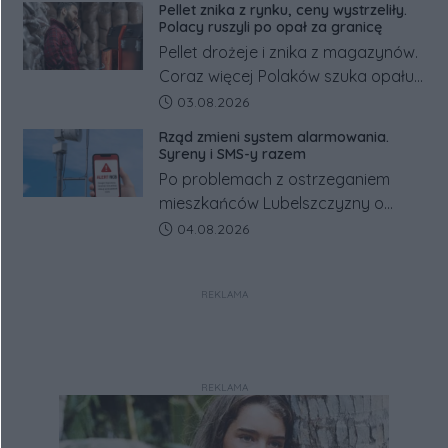
Pellet znika z rynku, ceny wystrzeliły.
tym zmianom zyskają.
Polacy ruszyli po opał za granicę
Pellet drożeje i znika z magazynów.
Coraz więcej Polaków szuka opału
za granicą, gdzie bywa nawet
Data dodania artykułu:
03.08.2026
kilkaset złotych tańszy niż w kraju.
Rząd zmieni system alarmowania.
Co się dzieje?
Syreny i SMS-y razem
Po problemach z ostrzeganiem
mieszkańców Lubelszczyzny o
rosyjskim zagrożeniu rząd
Data dodania artykułu:
04.08.2026
zapowiada połączenie syren
alarmowych, alertów RCB i aplikacji
REKLAMA
w jeden system.
REKLAMA