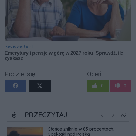
Podziel się
Oceń
0
0
PRZECZYTAJ
Poprzednie
Następne
Kliknij
Słońce zniknie w 85 procentach.
Spektakl nad Polską