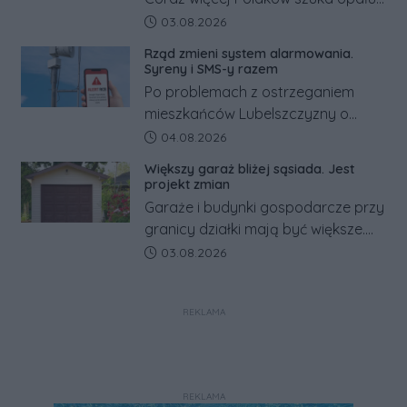
za granicą, gdzie bywa nawet
Data dodania artykułu:
03.08.2026
kilkaset złotych tańszy niż w kraju.
Rząd zmieni system alarmowania.
Co się dzieje?
Syreny i SMS-y razem
Po problemach z ostrzeganiem
mieszkańców Lubelszczyzny o
rosyjskim zagrożeniu rząd
Data dodania artykułu:
04.08.2026
zapowiada połączenie syren
Większy garaż bliżej sąsiada. Jest
alarmowych, alertów RCB i aplikacji
projekt zmian
w jeden system.
Garaże i budynki gospodarcze przy
granicy działki mają być większe.
Projekt zaostrza też zasady
Data dodania artykułu:
03.08.2026
dotyczące ostrych zakończeń
ogrodzeń.
REKLAMA
REKLAMA