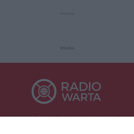
REKLAMA
REKLAMA
Specjalnie dla Was postanowiliśmy stworzyć rozgłośnię radiową
zajmującą się sprawami mieszkańców naszego regionu.
Nadajemy na
częstotliwościach: 93.7 FM, 95.2 FM, 103.7 FM, 94.9 FM dla mieszkańców