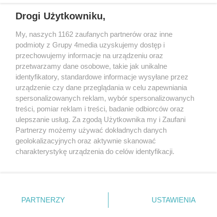
wschodniej i południowej Wielkopolski (Września, Środa Wlkp., Słupca,
Drogi Użytkowniku,
Śrem, Jarocin, Gniezno, Ostrów Wlkp.).
My, naszych 1162 zaufanych partnerów oraz inne
podmioty z Grupy 4media uzyskujemy dostęp i
Kontakt
Reklama
Patronat
Dane firmowe
przechowujemy informacje na urządzeniu oraz
Regulamin serwisu i ogłoszeń drobnych
przetwarzamy dane osobowe, takie jak unikalne
Regulamin konkursów
Polityka prywatności
identyfikatory, standardowe informacje wysyłane przez
Przetwarzanie danych osobowych
urządzenie czy dane przeglądania w celu zapewniania
spersonalizowanych reklam, wybór spersonalizowanych
treści, pomiar reklam i treści, badanie odbiorców oraz
Zapisz się do newslettera
ulepszanie usług. Za zgodą Użytkownika my i Zaufani
Dołącz do grona ludzi najlepiej poinformowanych!
Partnerzy możemy używać dokładnych danych
geolokalizacyjnych oraz aktywnie skanować
Zapisz się »
charakterystykę urządzenia do celów identyfikacji.
Ponieważ cenimy Twoją prywatność, prosimy o zgodę na
korzystanie z tych technologii poprzez kliknięcie
Szukaj
„Akceptuję”. Zgoda jest dobrowolna i zawsze możesz ją
zmienić/wycofać klikając przycisk ustawień prywatności
PARTNERZY
USTAWIENIA
znajdujący się w lewym dolnym rogu strony
. Niektóre
Facebook.com
Instagram.com
Youtube.com
rodzaje przetwarzania danych nie wymagają zgody