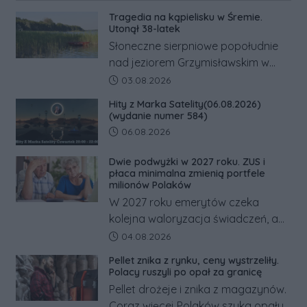
Tragedia na kąpielisku w Śremie.
Utonął 38-latek
Słoneczne sierpniowe popołudnie
nad jeziorem Grzymisławskim w
powiecie śremskim zakończyło się
Data dodania artykułu:
03.08.2026
dramatem, którego nie zdołały
Hity z Marka Satelity(06.08.2026)
odwrócić nawet natychmiastowe
(wydanie numer 584)
działania służb ratunkowych.
Data dodania artykułu:
06.08.2026
Dwie podwyżki w 2027 roku. ZUS i
płaca minimalna zmienią portfele
milionów Polaków
W 2027 roku emerytów czeka
kolejna waloryzacja świadczeń, a
pracowników podwyżka płacy
Data dodania artykułu:
04.08.2026
minimalnej. Sprawdzamy, ile dzięki
Pellet znika z rynku, ceny wystrzeliły.
tym zmianom zyskają.
Polacy ruszyli po opał za granicę
Pellet drożeje i znika z magazynów.
Coraz więcej Polaków szuka opału