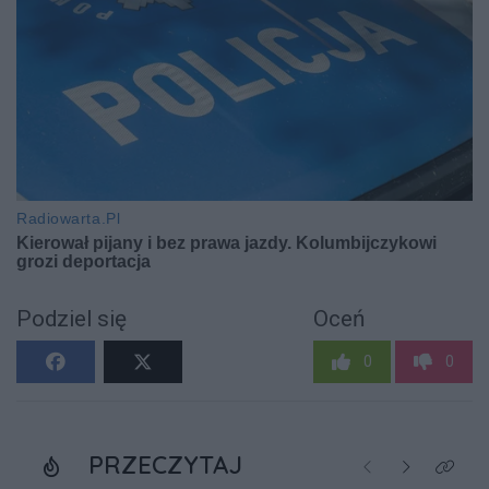
Podziel się
Oceń
0
0
PRZECZYTAJ
Poprzednie
Następne
Kliknij