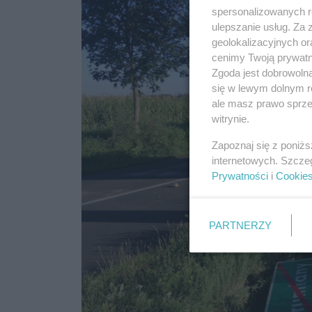
spersonalizowanych re
ulepszanie usług. Za
geolokalizacyjnych or
cenimy Twoją prywatno
Zgoda jest dobrowoln
się w lewym dolnym r
ale masz prawo sprzec
witrynie.
Zapoznaj się z poniż
internetowych. Szcze
Prywatności
i
Cookie
PARTNERZY