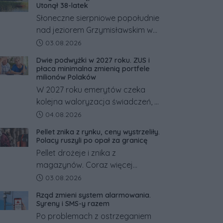
Utonął 38-latek
Słoneczne sierpniowe popołudnie
nad jeziorem Grzymisławskim w
powiecie śremskim zakończyło
Data dodania artykułu:
03.08.2026
się dramatem, którego nie
Dwie podwyżki w 2027 roku. ZUS i
zdołały odwrócić nawet
płaca minimalna zmienią portfele
natychmiastowe działania służb
milionów Polaków
ratunkowych.
W 2027 roku emerytów czeka
kolejna waloryzacja świadczeń, a
pracowników podwyżka płacy
Data dodania artykułu:
04.08.2026
minimalnej. Sprawdzamy, ile dzięki
Pellet znika z rynku, ceny wystrzeliły.
tym zmianom zyskają.
Polacy ruszyli po opał za granicę
Pellet drożeje i znika z
magazynów. Coraz więcej
Polaków szuka opału za granicą,
Data dodania artykułu:
03.08.2026
gdzie bywa nawet kilkaset
Rząd zmieni system alarmowania.
złotych tańszy niż w kraju. Co się
Syreny i SMS-y razem
dzieje?
Po problemach z ostrzeganiem