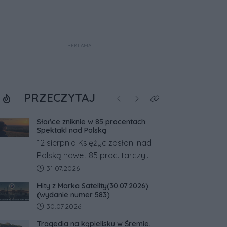
REKLAMA
PRZECZYTAJ
Poprzednie
Następne
Kliknij aby zobaczyć w
Słońce zniknie w 85 procentach.
Spektakl nad Polską
12 sierpnia Księżyc zasłoni nad
Polską nawet 85 proc. tarczy
Słońca. Największe zaćmienie od
Data dodania artykułu:
31.07.2026
27 lat przypadnie tuż przed
Hity z Marka Satelity(30.07.2026)
zachodem.
(wydanie numer 583)
Data dodania artykułu:
30.07.2026
Tragedia na kąpielisku w Śremie.