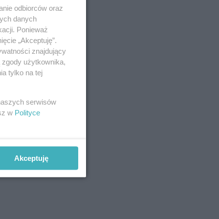
anie odbiorców oraz
nych danych
kacji. Ponieważ
ięcie „Akceptuję”.
ywatności znajdujący
ą zgody użytkownika,
 tylko na tej
 naszych serwisów
esz w
Polityce
Akceptuję