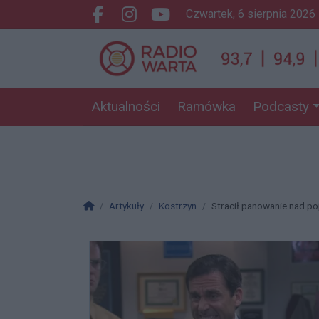
czwartek, 6 sierpnia 2026
Facebook.com
Instagram.com
Youtube.com
Aktualności
Ramówka
Podcasty
Strona główna
Artykuły
Kostrzyn
Stracił panowanie nad p