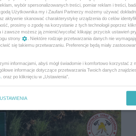
klam, wybór spersonalizowanych treści, pomiar reklam i treści, bad
 zgodą Użytkownika my i Zaufani Partnerzy możemy używać dokład
az aktywnie skanować charakterystykę urządzenia do celów identyfi
ść, prosimy o zgodę na korzystanie z tych technologii poprzez klikn
a i zawsze możesz ją zmienić/wycofać klikając przycisk ustawień pr
ogu strony
. Niektóre rodzaje przetwarzania danych nie wymagaj
iwić się takiemu przetwarzaniu. Preferencje będą miały zastosowania
szymi informacjami, abyś mógł świadomie i komfortowo korzystać z
gółowe informacje dotyczące przetwarzania Twoich danych znajdzi
s
. oraz po kliknięciu w „Ustawienia”.
USTAWIENIA