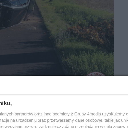
niku,
fanych partnerów oraz inne podmioty z Grupy 4media uzyskujemy d
cje na urządzeniu oraz przetwarzamy dane osobowe, takie jak unika
je wysyłane przez urządzenie czy dane przeglądania w celu zapewn