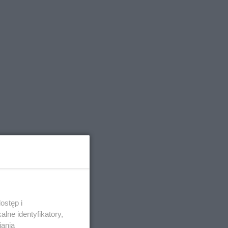
ostęp i
lne identyfikatory,
iania