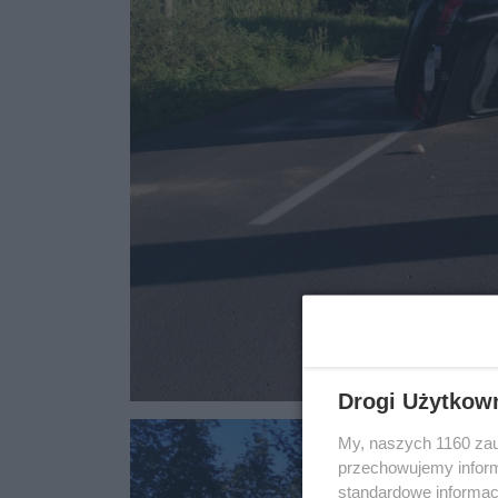
Drogi Użytkow
My, naszych 1160 zau
przechowujemy informa
standardowe informac