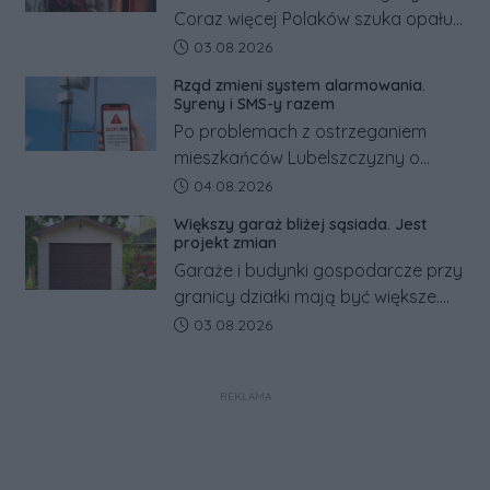
Coraz więcej Polaków szuka opału
za granicą, gdzie bywa nawet
Data dodania artykułu:
03.08.2026
kilkaset złotych tańszy niż w kraju.
Rząd zmieni system alarmowania.
Co się dzieje?
Syreny i SMS-y razem
Po problemach z ostrzeganiem
mieszkańców Lubelszczyzny o
rosyjskim zagrożeniu rząd
Data dodania artykułu:
04.08.2026
zapowiada połączenie syren
Większy garaż bliżej sąsiada. Jest
alarmowych, alertów RCB i aplikacji
projekt zmian
w jeden system.
Garaże i budynki gospodarcze przy
granicy działki mają być większe.
Projekt zaostrza też zasady
Data dodania artykułu:
03.08.2026
dotyczące ostrych zakończeń
ogrodzeń.
REKLAMA