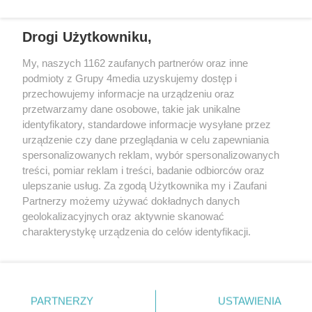
częstotliwościach: 93.7 FM, 95.2 FM, 103.7 FM, 94.9 FM dla mieszkańców
wschodniej i południowej Wielkopolski (Września, Środa Wlkp., Słupca,
Drogi Użytkowniku,
Śrem, Jarocin, Gniezno, Ostrów Wlkp.).
My, naszych 1162 zaufanych partnerów oraz inne
podmioty z Grupy 4media uzyskujemy dostęp i
Kontakt
Reklama
Patronat
Dane firmowe
przechowujemy informacje na urządzeniu oraz
Regulamin serwisu i ogłoszeń drobnych
przetwarzamy dane osobowe, takie jak unikalne
Regulamin konkursów
Polityka prywatności
identyfikatory, standardowe informacje wysyłane przez
Przetwarzanie danych osobowych
urządzenie czy dane przeglądania w celu zapewniania
spersonalizowanych reklam, wybór spersonalizowanych
treści, pomiar reklam i treści, badanie odbiorców oraz
Zapisz się do newslettera
ulepszanie usług. Za zgodą Użytkownika my i Zaufani
Dołącz do grona ludzi najlepiej poinformowanych!
Partnerzy możemy używać dokładnych danych
geolokalizacyjnych oraz aktywnie skanować
Zapisz się »
charakterystykę urządzenia do celów identyfikacji.
Ponieważ cenimy Twoją prywatność, prosimy o zgodę na
korzystanie z tych technologii poprzez kliknięcie
Szukaj
„Akceptuję”. Zgoda jest dobrowolna i zawsze możesz ją
zmienić/wycofać klikając przycisk ustawień prywatności
PARTNERZY
USTAWIENIA
znajdujący się w lewym dolnym rogu strony
. Niektóre