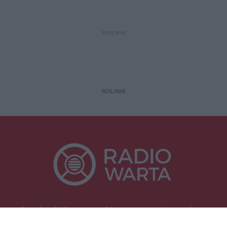
REKLAMA
REKLAMA
Specjalnie dla Was postanowiliśmy stworzyć rozgłośnię radiową
zajmującą się sprawami mieszkańców naszego regionu.
Nadajemy na