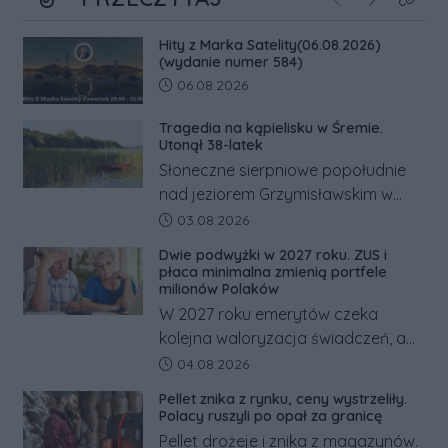
Poprzednie
Następne
Kliknij
Hity z Marka Satelity(06.08.2026)
(wydanie numer 584)
Data dodania artykułu:
06.08.2026
Tragedia na kąpielisku w Śremie.
Utonął 38-latek
Słoneczne sierpniowe popołudnie
nad jeziorem Grzymisławskim w
powiecie śremskim zakończyło się
Data dodania artykułu:
03.08.2026
dramatem, którego nie zdołały
Dwie podwyżki w 2027 roku. ZUS i
odwrócić nawet natychmiastowe
płaca minimalna zmienią portfele
działania służb ratunkowych.
milionów Polaków
W 2027 roku emerytów czeka
kolejna waloryzacja świadczeń, a
pracowników podwyżka płacy
Data dodania artykułu:
04.08.2026
minimalnej. Sprawdzamy, ile dzięki
Pellet znika z rynku, ceny wystrzeliły.
tym zmianom zyskają.
Polacy ruszyli po opał za granicę
Pellet drożeje i znika z magazynów.