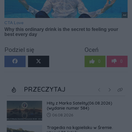
Podziel się
Oceń
0
0
PRZECZYTAJ
Poprzednie
Następne
Kliknij
Hity z Marka Satelity(06.08.2026)
(wydanie numer 584)
Data dodania artykułu:
06.08.2026
Tragedia na kąpielisku w Śremie.