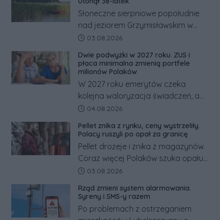
Utonął 38-latek
Słoneczne sierpniowe popołudnie
nad jeziorem Grzymisławskim w
powiecie śremskim zakończyło się
Data dodania artykułu:
03.08.2026
dramatem, którego nie zdołały
Dwie podwyżki w 2027 roku. ZUS i
odwrócić nawet natychmiastowe
płaca minimalna zmienią portfele
działania służb ratunkowych.
milionów Polaków
W 2027 roku emerytów czeka
kolejna waloryzacja świadczeń, a
pracowników podwyżka płacy
Data dodania artykułu:
04.08.2026
minimalnej. Sprawdzamy, ile dzięki
Pellet znika z rynku, ceny wystrzeliły.
tym zmianom zyskają.
Polacy ruszyli po opał za granicę
Pellet drożeje i znika z magazynów.
Coraz więcej Polaków szuka opału
za granicą, gdzie bywa nawet
Data dodania artykułu:
03.08.2026
kilkaset złotych tańszy niż w kraju.
Rząd zmieni system alarmowania.
Co się dzieje?
Syreny i SMS-y razem
Po problemach z ostrzeganiem