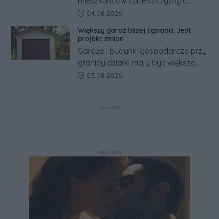
mieszkańców Lubelszczyzny o
rosyjskim zagrożeniu rząd
Data dodania artykułu:
04.08.2026
zapowiada połączenie syren
Większy garaż bliżej sąsiada. Jest
alarmowych, alertów RCB i aplikacji
projekt zmian
w jeden system.
Garaże i budynki gospodarcze przy
granicy działki mają być większe.
Projekt zaostrza też zasady
Data dodania artykułu:
03.08.2026
dotyczące ostrych zakończeń
ogrodzeń.
REKLAMA
REKLAMA