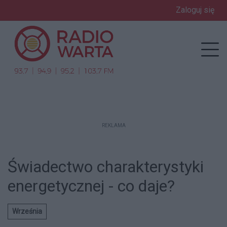
Zaloguj się
enu
Prz
REKLAMA
Świadectwo charakterystyki
energetycznej - co daje?
Września