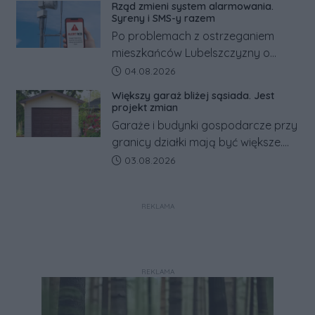
Rząd zmieni system alarmowania.
Co się dzieje?
Syreny i SMS-y razem
Po problemach z ostrzeganiem
mieszkańców Lubelszczyzny o
rosyjskim zagrożeniu rząd
Data dodania artykułu:
04.08.2026
zapowiada połączenie syren
Większy garaż bliżej sąsiada. Jest
alarmowych, alertów RCB i aplikacji
projekt zmian
w jeden system.
Garaże i budynki gospodarcze przy
granicy działki mają być większe.
Projekt zaostrza też zasady
Data dodania artykułu:
03.08.2026
dotyczące ostrych zakończeń
ogrodzeń.
REKLAMA
REKLAMA