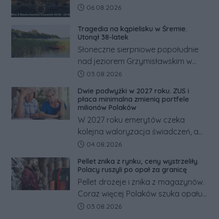
Data dodania artykułu:
06.08.2026
Tragedia na kąpielisku w Śremie.
Utonął 38-latek
Słoneczne sierpniowe popołudnie
nad jeziorem Grzymisławskim w
powiecie śremskim zakończyło się
Data dodania artykułu:
03.08.2026
dramatem, którego nie zdołały
Dwie podwyżki w 2027 roku. ZUS i
odwrócić nawet natychmiastowe
płaca minimalna zmienią portfele
działania służb ratunkowych.
milionów Polaków
W 2027 roku emerytów czeka
kolejna waloryzacja świadczeń, a
pracowników podwyżka płacy
Data dodania artykułu:
04.08.2026
minimalnej. Sprawdzamy, ile dzięki
Pellet znika z rynku, ceny wystrzeliły.
tym zmianom zyskają.
Polacy ruszyli po opał za granicę
Pellet drożeje i znika z magazynów.
Coraz więcej Polaków szuka opału
za granicą, gdzie bywa nawet
Data dodania artykułu:
03.08.2026
kilkaset złotych tańszy niż w kraju.