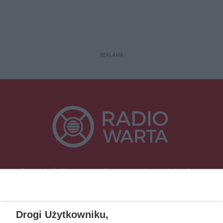
REKLAMA
Specjalnie dla Was postanowiliśmy stworzyć rozgłośnię radiową
zajmującą się sprawami mieszkańców naszego regionu.
Nadajemy na
częstotliwościach: 93.7 FM, 95.2 FM, 103.7 FM, 94.9 FM dla mieszkańców
wschodniej i południowej Wielkopolski (Września, Środa Wlkp., Słupca,
Drogi Użytkowniku,
Śrem, Jarocin, Gniezno, Ostrów Wlkp.).