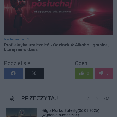
Podziel się
Oceń
0
0
PRZECZYTAJ
Poprzednie
Następne
Kliknij
Hity z Marka Satelity(06.08.2026)
(wydanie numer 584)