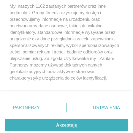
My, naszych 1162 zaufanych partnerów oraz inne
podmioty z Grupy 4media uzyskujemy dostęp i
Kontakt
Reklama
Patronat
Dane firmowe
przechowujemy informacje na urządzeniu oraz
Regulamin serwisu i ogłoszeń drobnych
przetwarzamy dane osobowe, takie jak unikalne
Regulamin konkursów
Polityka prywatności
identyfikatory, standardowe informacje wysyłane przez
Przetwarzanie danych osobowych
urządzenie czy dane przeglądania w celu zapewniania
spersonalizowanych reklam, wybór spersonalizowanych
treści, pomiar reklam i treści, badanie odbiorców oraz
Zapisz się do newslettera
ulepszanie usług. Za zgodą Użytkownika my i Zaufani
Dołącz do grona ludzi najlepiej poinformowanych!
Partnerzy możemy używać dokładnych danych
geolokalizacyjnych oraz aktywnie skanować
Zapisz się »
charakterystykę urządzenia do celów identyfikacji.
Ponieważ cenimy Twoją prywatność, prosimy o zgodę na
korzystanie z tych technologii poprzez kliknięcie
Szukaj
„Akceptuję”. Zgoda jest dobrowolna i zawsze możesz ją
zmienić/wycofać klikając przycisk ustawień prywatności
PARTNERZY
USTAWIENIA
znajdujący się w lewym dolnym rogu strony
. Niektóre
Facebook.com
Instagram.com
Youtube.com
rodzaje przetwarzania danych nie wymagają zgody
użytkownika, ale masz prawo sprzeciwić się takiemu
Akceptuję
przetwarzaniu. Preferencje będą miały zastosowania tylko