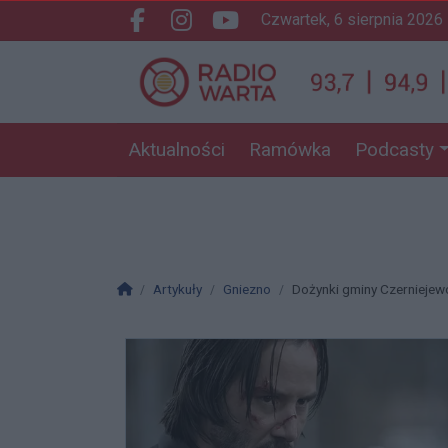
czwartek, 6 sierpnia 2026
Facebook.com
Instagram.com
Youtube.com
Aktualności
Ramówka
Podcasty
Strona główna
Artykuły
Gniezno
Dożynki gminy Czerniejewo