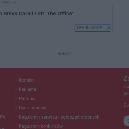
REKLAMA
REKLAMA
Z
Kontakt
Do
Reklama
po
Patronat
Za
Dane firmowe
nię
Regulamin serwisu i ogłoszeń drobnych
Regulamin konkursów