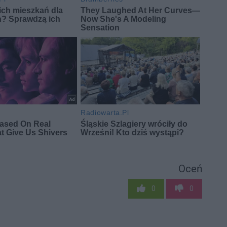
Oceń
0
0