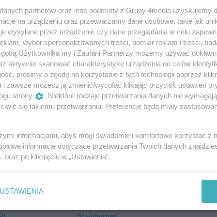
fanych partnerów oraz inne podmioty z Grupy 4media uzyskujemy d
ek.
cje na urządzeniu oraz przetwarzamy dane osobowe, takie jak unika
je wysyłane przez urządzenie czy dane przeglądania w celu zapewn
kurs na najładniejszą zagrodę dożynkową.
klam, wybór spersonalizowanych treści, pomiar reklam i treści, bad
 zgodą Użytkownika my i Zaufani Partnerzy możemy używać dokład
az aktywnie skanować charakterystykę urządzenia do celów identyfi
ść, prosimy o zgodę na korzystanie z tych technologii poprzez klikn
a i zawsze możesz ją zmienić/wycofać klikając przycisk ustawień pr
ogu strony
. Niektóre rodzaje przetwarzania danych nie wymagaj
iwić się takiemu przetwarzaniu. Preferencje będą miały zastosowania
szymi informacjami, abyś mógł świadomie i komfortowo korzystać z
gółowe informacje dotyczące przetwarzania Twoich danych znajdzi
s
. oraz po kliknięciu w „Ustawienia”.
USTAWIENIA