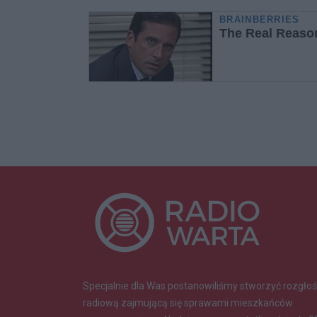
Specjalnie dla Was postanowiliśmy stworzyć rozgłoś
radiową zajmującą się sprawami mieszkańców