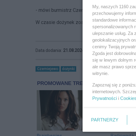
My, naszych 1160 zau
- mówi burmistrz Czerniejewa Tadeusz Szyman
przechowujemy informa
standardowe informac
W czasie dożynek zostanie rozstrzygnięty kon
spersonalizowanych re
ulepszanie usług. Za
geolokalizacyjnych or
cenimy Twoją prywatno
Data dodania:
21.08.2024 14:28
Zgoda jest dobrowoln
się w lewym dolnym r
ale masz prawo sprzec
Czerniejewo
dożynki
witrynie.
Zapoznaj się z poniż
internetowych. Szcze
Prywatności
i
Cookie
PARTNERZY