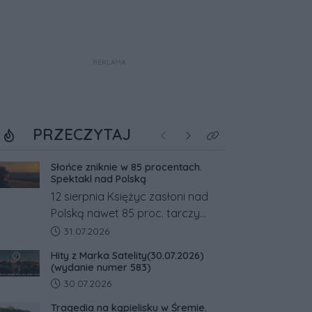
REKLAMA
PRZECZYTAJ
Poprzednie
Następne
Kliknij aby zobaczyć w
Słońce zniknie w 85 procentach.
Spektakl nad Polską
12 sierpnia Księżyc zasłoni nad
Polską nawet 85 proc. tarczy
Słońca. Największe zaćmienie od
Data dodania artykułu:
31.07.2026
27 lat przypadnie tuż przed
Hity z Marka Satelity(30.07.2026)
zachodem.
(wydanie numer 583)
Data dodania artykułu:
30.07.2026
Tragedia na kąpielisku w Śremie.