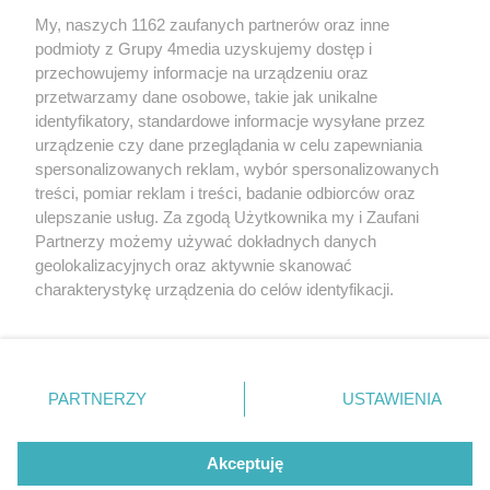
My, naszych 1162 zaufanych partnerów oraz inne
podmioty z Grupy 4media uzyskujemy dostęp i
Kontakt
Reklama
Patronat
Dane firmowe
przechowujemy informacje na urządzeniu oraz
Regulamin serwisu i ogłoszeń drobnych
przetwarzamy dane osobowe, takie jak unikalne
Regulamin konkursów
Polityka prywatności
identyfikatory, standardowe informacje wysyłane przez
Przetwarzanie danych osobowych
urządzenie czy dane przeglądania w celu zapewniania
spersonalizowanych reklam, wybór spersonalizowanych
treści, pomiar reklam i treści, badanie odbiorców oraz
Zapisz się do newslettera
ulepszanie usług. Za zgodą Użytkownika my i Zaufani
Dołącz do grona ludzi najlepiej poinformowanych!
Partnerzy możemy używać dokładnych danych
geolokalizacyjnych oraz aktywnie skanować
Zapisz się »
charakterystykę urządzenia do celów identyfikacji.
Ponieważ cenimy Twoją prywatność, prosimy o zgodę na
korzystanie z tych technologii poprzez kliknięcie
Szukaj
„Akceptuję”. Zgoda jest dobrowolna i zawsze możesz ją
zmienić/wycofać klikając przycisk ustawień prywatności
PARTNERZY
USTAWIENIA
znajdujący się w lewym dolnym rogu strony
. Niektóre
Facebook.com
Instagram.com
Youtube.com
rodzaje przetwarzania danych nie wymagają zgody
użytkownika, ale masz prawo sprzeciwić się takiemu
Akceptuję
przetwarzaniu. Preferencje będą miały zastosowania tylko