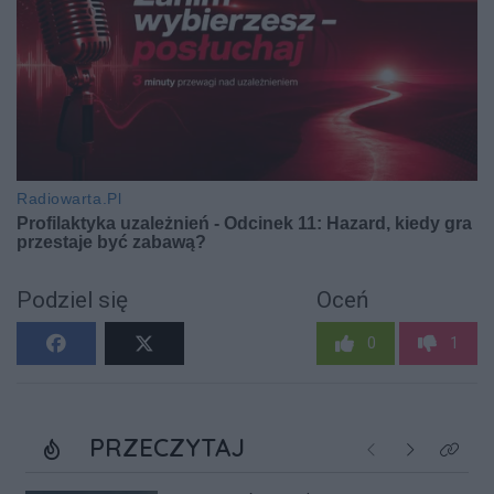
Podziel się
Oceń
0
1
PRZECZYTAJ
Poprzednie
Następne
Kliknij