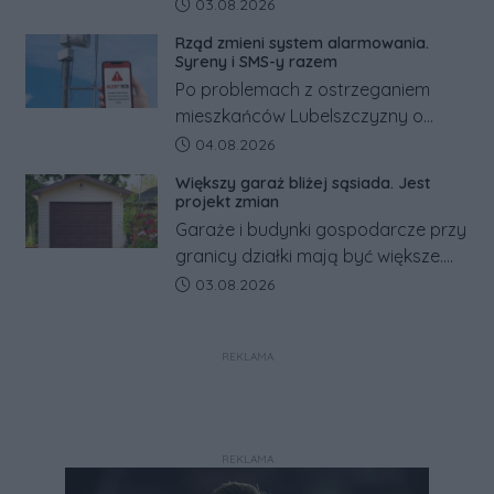
za granicą, gdzie bywa nawet
Data dodania artykułu:
03.08.2026
kilkaset złotych tańszy niż w kraju.
Rząd zmieni system alarmowania.
Co się dzieje?
Syreny i SMS-y razem
Po problemach z ostrzeganiem
mieszkańców Lubelszczyzny o
rosyjskim zagrożeniu rząd
Data dodania artykułu:
04.08.2026
zapowiada połączenie syren
Większy garaż bliżej sąsiada. Jest
alarmowych, alertów RCB i aplikacji
projekt zmian
w jeden system.
Garaże i budynki gospodarcze przy
granicy działki mają być większe.
Projekt zaostrza też zasady
Data dodania artykułu:
03.08.2026
dotyczące ostrych zakończeń
ogrodzeń.
REKLAMA
REKLAMA