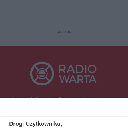
REKLAMA
Specjalnie dla Was postanowiliśmy stworzyć rozgłośnię radiową
zajmującą się sprawami mieszkańców naszego regionu.
Nadajemy na
częstotliwościach: 93.7 FM, 95.2 FM, 103.7 FM, 94.9 FM dla mieszkańców
wschodniej i południowej Wielkopolski (Września, Środa Wlkp., Słupca,
Drogi Użytkowniku,
Śrem, Jarocin, Gniezno, Ostrów Wlkp.).