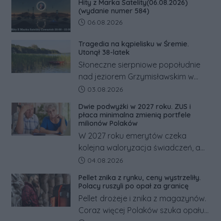
Hity z Marka Satelity(06.08.2026)
(wydanie numer 584)
Data dodania artykułu:
06.08.2026
Tragedia na kąpielisku w Śremie.
Utonął 38-latek
Słoneczne sierpniowe popołudnie
nad jeziorem Grzymisławskim w
powiecie śremskim zakończyło się
Data dodania artykułu:
03.08.2026
dramatem, którego nie zdołały
Dwie podwyżki w 2027 roku. ZUS i
odwrócić nawet natychmiastowe
płaca minimalna zmienią portfele
działania służb ratunkowych.
milionów Polaków
W 2027 roku emerytów czeka
kolejna waloryzacja świadczeń, a
pracowników podwyżka płacy
Data dodania artykułu:
04.08.2026
minimalnej. Sprawdzamy, ile dzięki
Pellet znika z rynku, ceny wystrzeliły.
tym zmianom zyskają.
Polacy ruszyli po opał za granicę
Pellet drożeje i znika z magazynów.
Coraz więcej Polaków szuka opału