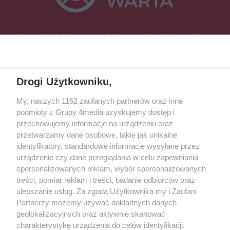
Specjalnie dla Was postanowiliśmy stworzyć rozgłośnię radiową
zajmującą się sprawami mieszkańców naszego regionu.
Nadajemy na
częstotliwościach: 93.7 FM, 95.2 FM, 103.7 FM, 94.9 FM dla mieszkańców
wschodniej i południowej Wielkopolski (Września, Środa Wlkp., Słupca,
Drogi Użytkowniku,
Śrem, Jarocin, Gniezno, Ostrów Wlkp.).
My, naszych 1162 zaufanych partnerów oraz inne
podmioty z Grupy 4media uzyskujemy dostęp i
Kontakt
Reklama
Patronat
Dane firmowe
przechowujemy informacje na urządzeniu oraz
Regulamin serwisu i ogłoszeń drobnych
przetwarzamy dane osobowe, takie jak unikalne
Regulamin konkursów
Polityka prywatności
identyfikatory, standardowe informacje wysyłane przez
Przetwarzanie danych osobowych
urządzenie czy dane przeglądania w celu zapewniania
spersonalizowanych reklam, wybór spersonalizowanych
treści, pomiar reklam i treści, badanie odbiorców oraz
Zapisz się do newslettera
ulepszanie usług. Za zgodą Użytkownika my i Zaufani
Dołącz do grona ludzi najlepiej poinformowanych!
Partnerzy możemy używać dokładnych danych
geolokalizacyjnych oraz aktywnie skanować
Zapisz się »
charakterystykę urządzenia do celów identyfikacji.