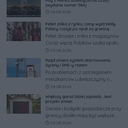
Hity z Marka Satelity(06.08.2026)
tym zmianom zyskają.
(wydanie numer 584)
Data dodania artykułu:
06.08.2026
Pellet znika z rynku, ceny wystrzeliły.
Polacy ruszyli po opał za granicę
Pellet drożeje i znika z magazynów.
Coraz więcej Polaków szuka opału
za granicą, gdzie bywa nawet
Data dodania artykułu:
03.08.2026
kilkaset złotych tańszy niż w kraju.
Rząd zmieni system alarmowania.
Co się dzieje?
Syreny i SMS-y razem
Po problemach z ostrzeganiem
mieszkańców Lubelszczyzny o
rosyjskim zagrożeniu rząd
Data dodania artykułu:
04.08.2026
zapowiada połączenie syren
Większy garaż bliżej sąsiada. Jest
alarmowych, alertów RCB i aplikacji
projekt zmian
w jeden system.
Garaże i budynki gospodarcze przy
granicy działki mają być większe.
Projekt zaostrza też zasady
Data dodania artykułu:
03.08.2026