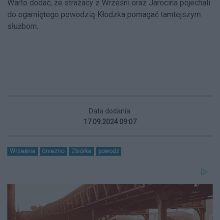
Warto dodać, że strażacy z Wrześni oraz Jarocina pojechali
do ogarniętego powodzią Kłodzka pomagać tamtejszym
służbom.
Data dodania:
17.09.2024 09:07
Września
Gniezno
Zbiórka
powodz