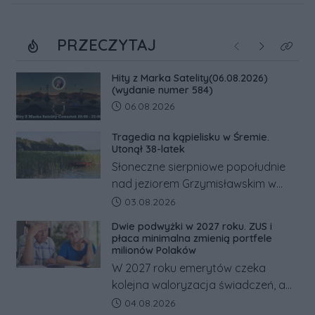
PRZECZYTAJ
Poprzednie
Następne
Kliknij
Hity z Marka Satelity(06.08.2026)
(wydanie numer 584)
Data dodania artykułu:
06.08.2026
Tragedia na kąpielisku w Śremie.
Utonął 38-latek
Słoneczne sierpniowe popołudnie
nad jeziorem Grzymisławskim w
powiecie śremskim zakończyło się
Data dodania artykułu:
03.08.2026
dramatem, którego nie zdołały
Dwie podwyżki w 2027 roku. ZUS i
odwrócić nawet natychmiastowe
płaca minimalna zmienią portfele
działania służb ratunkowych.
milionów Polaków
W 2027 roku emerytów czeka
kolejna waloryzacja świadczeń, a
pracowników podwyżka płacy
Data dodania artykułu:
04.08.2026