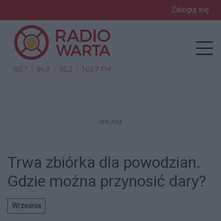
Zaloguj się
enu
Prz
REKLAMA
Trwa zbiórka dla powodzian.
Gdzie można przynosić dary?
Września