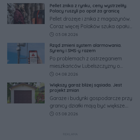
minimalnej. Sprawdzamy, ile dzięki
Pellet znika z rynku, ceny wystrzeliły.
tym zmianom zyskają.
Polacy ruszyli po opał za granicę
Pellet drożeje i znika z magazynów.
Coraz więcej Polaków szuka opału
za granicą, gdzie bywa nawet
Data dodania artykułu:
03.08.2026
kilkaset złotych tańszy niż w kraju.
Rząd zmieni system alarmowania.
Co się dzieje?
Syreny i SMS-y razem
Po problemach z ostrzeganiem
mieszkańców Lubelszczyzny o
rosyjskim zagrożeniu rząd
Data dodania artykułu:
04.08.2026
zapowiada połączenie syren
Większy garaż bliżej sąsiada. Jest
alarmowych, alertów RCB i aplikacji
projekt zmian
w jeden system.
Garaże i budynki gospodarcze przy
granicy działki mają być większe.
Projekt zaostrza też zasady
Data dodania artykułu:
03.08.2026
dotyczące ostrych zakończeń
ogrodzeń.
REKLAMA