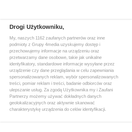
Specjalnie dla Was postanowiliśmy stworzyć rozgłośnię radiową
zajmującą się sprawami mieszkańców naszego regionu.
Nadajemy na
częstotliwościach: 93.7 FM, 95.2 FM, 103.7 FM, 94.9 FM dla mieszkańców
wschodniej i południowej Wielkopolski (Września, Środa Wlkp., Słupca,
Drogi Użytkowniku,
Śrem, Jarocin, Gniezno, Ostrów Wlkp.).
My, naszych 1162 zaufanych partnerów oraz inne
podmioty z Grupy 4media uzyskujemy dostęp i
Kontakt
Reklama
Patronat
Dane firmowe
przechowujemy informacje na urządzeniu oraz
Regulamin serwisu i ogłoszeń drobnych
przetwarzamy dane osobowe, takie jak unikalne
Regulamin konkursów
Polityka prywatności
identyfikatory, standardowe informacje wysyłane przez
Przetwarzanie danych osobowych
urządzenie czy dane przeglądania w celu zapewniania
spersonalizowanych reklam, wybór spersonalizowanych
treści, pomiar reklam i treści, badanie odbiorców oraz
Zapisz się do newslettera
ulepszanie usług. Za zgodą Użytkownika my i Zaufani
Dołącz do grona ludzi najlepiej poinformowanych!
Partnerzy możemy używać dokładnych danych
geolokalizacyjnych oraz aktywnie skanować
Zapisz się »
charakterystykę urządzenia do celów identyfikacji.
Ponieważ cenimy Twoją prywatność, prosimy o zgodę na
korzystanie z tych technologii poprzez kliknięcie
Szukaj
„Akceptuję”. Zgoda jest dobrowolna i zawsze możesz ją