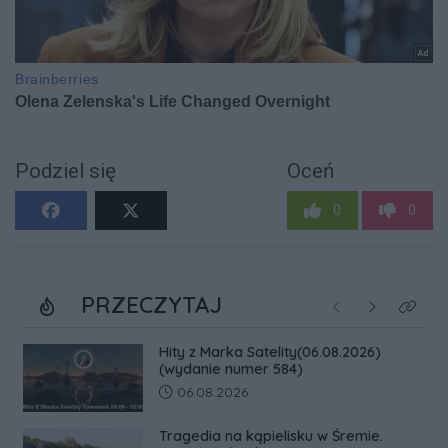
Podziel się
Oceń
0
0
PRZECZYTAJ
Poprzednie
Następne
Kliknij
Hity z Marka Satelity(06.08.2026)
(wydanie numer 584)
Data dodania artykułu:
06.08.2026
Tragedia na kąpielisku w Śremie.