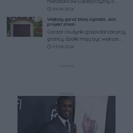
mieszkańców Lubelszczyzny o
rosyjskim zagrożeniu rząd
Data dodania artykułu:
04.08.2026
zapowiada połączenie syren
Większy garaż bliżej sąsiada. Jest
alarmowych, alertów RCB i aplikacji
projekt zmian
w jeden system.
Garaże i budynki gospodarcze przy
granicy działki mają być większe.
Projekt zaostrza też zasady
Data dodania artykułu:
03.08.2026
dotyczące ostrych zakończeń
ogrodzeń.
REKLAMA
REKLAMA