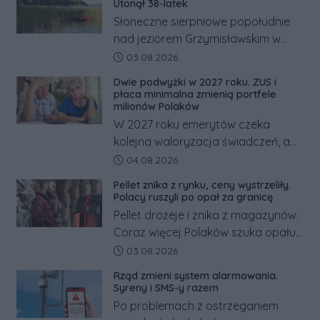
Utonął 38-latek
Słoneczne sierpniowe popołudnie
nad jeziorem Grzymisławskim w
powiecie śremskim zakończyło się
Data dodania artykułu:
03.08.2026
dramatem, którego nie zdołały
Dwie podwyżki w 2027 roku. ZUS i
odwrócić nawet natychmiastowe
płaca minimalna zmienią portfele
działania służb ratunkowych.
milionów Polaków
W 2027 roku emerytów czeka
kolejna waloryzacja świadczeń, a
pracowników podwyżka płacy
Data dodania artykułu:
04.08.2026
minimalnej. Sprawdzamy, ile dzięki
Pellet znika z rynku, ceny wystrzeliły.
tym zmianom zyskają.
Polacy ruszyli po opał za granicę
Pellet drożeje i znika z magazynów.
Coraz więcej Polaków szuka opału
za granicą, gdzie bywa nawet
Data dodania artykułu:
03.08.2026
kilkaset złotych tańszy niż w kraju.
Rząd zmieni system alarmowania.
Co się dzieje?
Syreny i SMS-y razem
Po problemach z ostrzeganiem