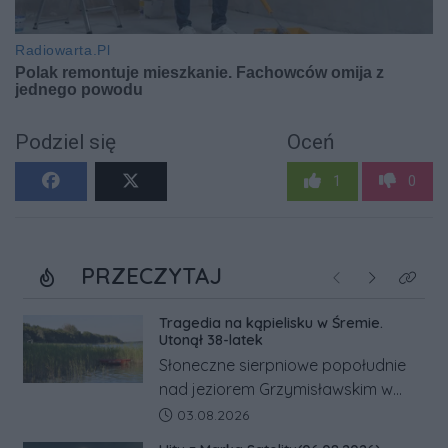
Podziel się
Oceń
1
0
PRZECZYTAJ
Poprzednie
Następne
Kliknij
Tragedia na kąpielisku w Śremie.
Utonął 38-latek
Słoneczne sierpniowe popołudnie
nad jeziorem Grzymisławskim w
powiecie śremskim zakończyło się
Data dodania artykułu:
03.08.2026
dramatem, którego nie zdołały