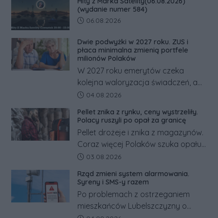
Hity z Marka Satelity(06.08.2026)
odwrócić nawet natychmiastowe
(wydanie numer 584)
działania służb ratunkowych.
Data dodania artykułu:
06.08.2026
Dwie podwyżki w 2027 roku. ZUS i
płaca minimalna zmienią portfele
milionów Polaków
W 2027 roku emerytów czeka
kolejna waloryzacja świadczeń, a
pracowników podwyżka płacy
Data dodania artykułu:
04.08.2026
minimalnej. Sprawdzamy, ile dzięki
Pellet znika z rynku, ceny wystrzeliły.
tym zmianom zyskają.
Polacy ruszyli po opał za granicę
Pellet drożeje i znika z magazynów.
Coraz więcej Polaków szuka opału
za granicą, gdzie bywa nawet
Data dodania artykułu:
03.08.2026
kilkaset złotych tańszy niż w kraju.
Rząd zmieni system alarmowania.
Co się dzieje?
Syreny i SMS-y razem
Po problemach z ostrzeganiem
mieszkańców Lubelszczyzny o
rosyjskim zagrożeniu rząd
Data dodania artykułu: