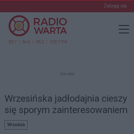
Zaloguj się
enu
Prz
REKLAMA
Wrzesińska jadłodajnia cieszy
się sporym zainteresowaniem
Września