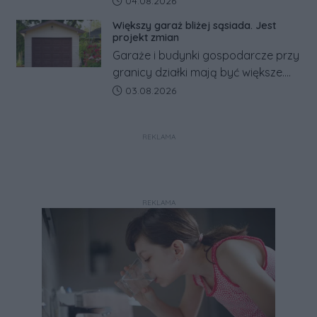
04.08.2026
zapowiada połączenie syren
Większy garaż bliżej sąsiada. Jest
alarmowych, alertów RCB i aplikacji
projekt zmian
w jeden system.
Garaże i budynki gospodarcze przy
granicy działki mają być większe.
Projekt zaostrza też zasady
Data dodania artykułu:
03.08.2026
dotyczące ostrych zakończeń
ogrodzeń.
REKLAMA
REKLAMA