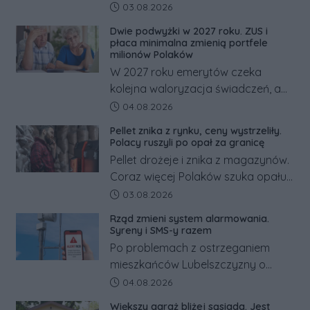
powiecie śremskim zakończyło się
Data dodania artykułu:
03.08.2026
dramatem, którego nie zdołały
Dwie podwyżki w 2027 roku. ZUS i
odwrócić nawet natychmiastowe
płaca minimalna zmienią portfele
działania służb ratunkowych.
milionów Polaków
W 2027 roku emerytów czeka
kolejna waloryzacja świadczeń, a
pracowników podwyżka płacy
Data dodania artykułu:
04.08.2026
minimalnej. Sprawdzamy, ile dzięki
Pellet znika z rynku, ceny wystrzeliły.
tym zmianom zyskają.
Polacy ruszyli po opał za granicę
Pellet drożeje i znika z magazynów.
Coraz więcej Polaków szuka opału
za granicą, gdzie bywa nawet
Data dodania artykułu:
03.08.2026
kilkaset złotych tańszy niż w kraju.
Rząd zmieni system alarmowania.
Co się dzieje?
Syreny i SMS-y razem
Po problemach z ostrzeganiem
mieszkańców Lubelszczyzny o
rosyjskim zagrożeniu rząd
Data dodania artykułu:
04.08.2026
zapowiada połączenie syren
Większy garaż bliżej sąsiada. Jest