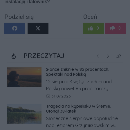
Podziel się
Oceń
0
0
PRZECZYTAJ
Poprzednie
Następne
Kliknij
Słońce zniknie w 85 procentach.
Spektakl nad Polską
12 sierpnia Księżyc zasłoni nad
Polską nawet 85 proc. tarczy
Słońca. Największe zaćmienie od 27
Data dodania artykułu:
31.07.2026
lat przypadnie tuż przed
Tragedia na kąpielisku w Śremie.
zachodem.
Utonął 38-latek
Słoneczne sierpniowe popołudnie
nad jeziorem Grzymisławskim w