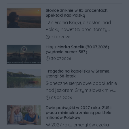
Słońce zniknie w 85 procentach.
Spektakl nad Polską
12 sierpnia Księżyc zasłoni nad
Polską nawet 85 proc. tarczy
Słońca. Największe zaćmienie od 27
Data dodania artykułu:
31.07.2026
lat przypadnie tuż przed
Hity z Marka Satelity(30.07.2026)
zachodem.
(wydanie numer 583)
Data dodania artykułu:
30.07.2026
Tragedia na kąpielisku w Śremie.
Utonął 38-latek
Słoneczne sierpniowe popołudnie
nad jeziorem Grzymisławskim w
powiecie śremskim zakończyło się
Data dodania artykułu:
03.08.2026
dramatem, którego nie zdołały
Dwie podwyżki w 2027 roku. ZUS i
odwrócić nawet natychmiastowe
płaca minimalna zmienią portfele
działania służb ratunkowych.
milionów Polaków
W 2027 roku emerytów czeka