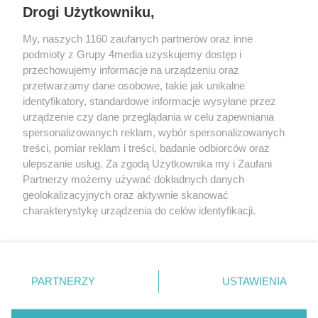
Drogi Użytkowniku,
Śrem, Jarocin, Gniezno, Ostrów Wlkp.).
My, naszych 1160 zaufanych partnerów oraz inne
podmioty z Grupy 4media uzyskujemy dostęp i
Kontakt
Reklama
Patronat
Dane firmowe
przechowujemy informacje na urządzeniu oraz
Regulamin serwisu i ogłoszeń drobnych
przetwarzamy dane osobowe, takie jak unikalne
Regulamin konkursów
Polityka prywatności
identyfikatory, standardowe informacje wysyłane przez
Przetwarzanie danych osobowych
urządzenie czy dane przeglądania w celu zapewniania
spersonalizowanych reklam, wybór spersonalizowanych
treści, pomiar reklam i treści, badanie odbiorców oraz
Zapisz się do newslettera
ulepszanie usług. Za zgodą Użytkownika my i Zaufani
Dołącz do grona ludzi najlepiej poinformowanych!
Partnerzy możemy używać dokładnych danych
geolokalizacyjnych oraz aktywnie skanować
Zapisz się »
charakterystykę urządzenia do celów identyfikacji.
Ponieważ cenimy Twoją prywatność, prosimy o zgodę na
korzystanie z tych technologii poprzez kliknięcie
Szukaj
„Akceptuję”. Zgoda jest dobrowolna i zawsze możesz ją
zmienić/wycofać klikając przycisk ustawień prywatności
PARTNERZY
USTAWIENIA
znajdujący się w lewym dolnym rogu strony
. Niektóre
Facebook.com
Instagram.com
Youtube.com
rodzaje przetwarzania danych nie wymagają zgody