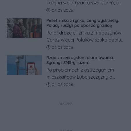
kolejna waloryzacja świadczeń, a
pracowników podwyżka płacy
Data dodania artykułu:
04.08.2026
minimalnej. Sprawdzamy, ile dzięki
Pellet znika z rynku, ceny wystrzeliły.
tym zmianom zyskają.
Polacy ruszyli po opał za granicę
Pellet drożeje i znika z magazynów.
Coraz więcej Polaków szuka opału
za granicą, gdzie bywa nawet
Data dodania artykułu:
03.08.2026
kilkaset złotych tańszy niż w kraju.
Rząd zmieni system alarmowania.
Co się dzieje?
Syreny i SMS-y razem
Po problemach z ostrzeganiem
mieszkańców Lubelszczyzny o
rosyjskim zagrożeniu rząd
Data dodania artykułu:
04.08.2026
zapowiada połączenie syren
alarmowych, alertów RCB i aplikacji
REKLAMA
w jeden system.
REKLAMA