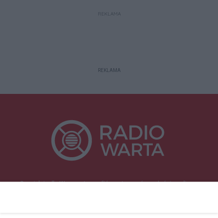
REKLAMA
REKLAMA
Specjalnie dla Was postanowiliśmy stworzyć rozgłośnię radiową
zajmującą się sprawami mieszkańców naszego regionu.
Nadajemy na
częstotliwościach: 93.7 FM, 95.2 FM, 103.7 FM, 94.9 FM dla mieszkańców
wschodniej i południowej Wielkopolski (Września, Środa Wlkp., Słupca,