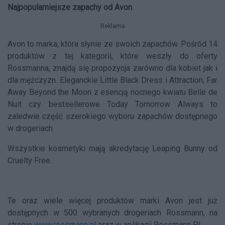
Najpopularniejsze zapachy od Avon
Reklama
Avon to marka, która słynie ze swoich zapachów. Pośród 14
produktów z tej kategorii, które weszły do oferty
Rossmanna, znajdą się propozycja zarówno dla kobiet jak i
dla mężczyzn. Eleganckie Little Black Dress i Attraction, Far
Away Beyond the Moon z esencją nocnego kwiatu Belle de
Nuit czy bestsellerowe Today Tomorrow Always to
zaledwie część szerokiego wyboru zapachów dostępnego
w drogeriach.
Wszystkie kosmetyki mają akredytację Leaping Bunny od
Cruelty Free.
Te oraz wiele więcej produktów marki Avon jest już
dostępnych w 500 wybranych drogeriach Rossmann, na
stronie
www.rossmann.pl
oraz w aplikacji Rossmann PL.