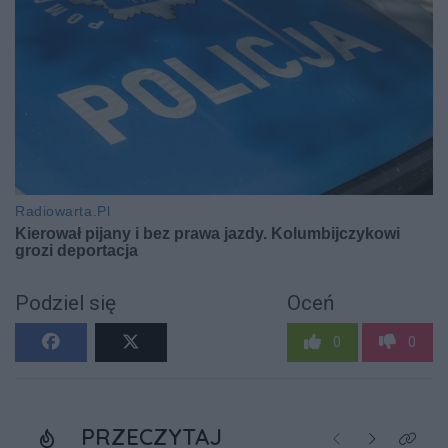
Podziel się
Oceń
0
0
PRZECZYTAJ
Poprzednie
Następne
Kliknij