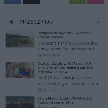
PRZECZYTAJ
Poprzednie
Następne
Kliknij
Tragedia na kąpielisku w Śremie.
Utonął 38-latek
Słoneczne sierpniowe popołudnie
nad jeziorem Grzymisławskim w
powiecie śremskim zakończyło się
Data dodania artykułu:
03.08.2026
dramatem, którego nie zdołały
Dwie podwyżki w 2027 roku. ZUS i
odwrócić nawet natychmiastowe
płaca minimalna zmienią portfele
działania służb ratunkowych.
milionów Polaków
W 2027 roku emerytów czeka
kolejna waloryzacja świadczeń, a
pracowników podwyżka płacy
Data dodania artykułu:
04.08.2026
minimalnej. Sprawdzamy, ile dzięki
Hity z Marka Satelity(06.08.2026)
tym zmianom zyskają.
(wydanie numer 584)
Data dodania artykułu: