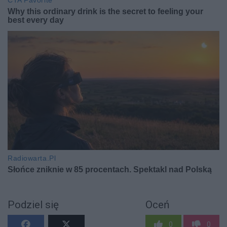
Podziel się
Oceń
0
0