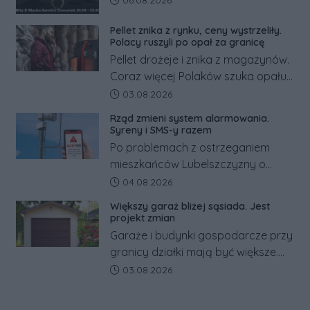
06.08.2026
Pellet znika z rynku, ceny wystrzeliły.
Polacy ruszyli po opał za granicę
Pellet drożeje i znika z magazynów.
Coraz więcej Polaków szuka opału
za granicą, gdzie bywa nawet
Data dodania artykułu:
03.08.2026
kilkaset złotych tańszy niż w kraju.
Rząd zmieni system alarmowania.
Co się dzieje?
Syreny i SMS-y razem
Po problemach z ostrzeganiem
mieszkańców Lubelszczyzny o
rosyjskim zagrożeniu rząd
Data dodania artykułu:
04.08.2026
zapowiada połączenie syren
Większy garaż bliżej sąsiada. Jest
alarmowych, alertów RCB i aplikacji
projekt zmian
w jeden system.
Garaże i budynki gospodarcze przy
granicy działki mają być większe.
Projekt zaostrza też zasady
Data dodania artykułu:
03.08.2026
dotyczące ostrych zakończeń
ogrodzeń.