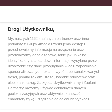
Specjalnie dla Was postanowiliśmy stworzyć rozgłośnię radiową
zajmującą się sprawami mieszkańców naszego regionu.
Nadajemy na
częstotliwościach: 93.7 FM, 95.2 FM, 103.7 FM, 94.9 FM dla mieszkańców
wschodniej i południowej Wielkopolski (Września, Środa Wlkp., Słupca,
Drogi Użytkowniku,
Śrem, Jarocin, Gniezno, Ostrów Wlkp.).
My, naszych 1162 zaufanych partnerów oraz inne
podmioty z Grupy 4media uzyskujemy dostęp i
Kontakt
Reklama
Patronat
Dane firmowe
przechowujemy informacje na urządzeniu oraz
Regulamin serwisu i ogłoszeń drobnych
przetwarzamy dane osobowe, takie jak unikalne
Regulamin konkursów
Polityka prywatności
identyfikatory, standardowe informacje wysyłane przez
Przetwarzanie danych osobowych
urządzenie czy dane przeglądania w celu zapewniania
spersonalizowanych reklam, wybór spersonalizowanych
treści, pomiar reklam i treści, badanie odbiorców oraz
Zapisz się do newslettera
ulepszanie usług. Za zgodą Użytkownika my i Zaufani
Dołącz do grona ludzi najlepiej poinformowanych!
Partnerzy możemy używać dokładnych danych
geolokalizacyjnych oraz aktywnie skanować
Zapisz się »
charakterystykę urządzenia do celów identyfikacji.
Ponieważ cenimy Twoją prywatność, prosimy o zgodę na
korzystanie z tych technologii poprzez kliknięcie