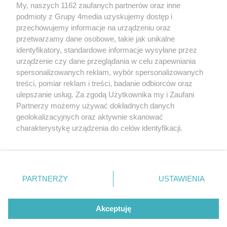
My, naszych 1162 zaufanych partnerów oraz inne
podmioty z Grupy 4media uzyskujemy dostęp i
Kontakt
Reklama
Patronat
Dane firmowe
przechowujemy informacje na urządzeniu oraz
Regulamin serwisu i ogłoszeń drobnych
przetwarzamy dane osobowe, takie jak unikalne
Regulamin konkursów
Polityka prywatności
identyfikatory, standardowe informacje wysyłane przez
Przetwarzanie danych osobowych
urządzenie czy dane przeglądania w celu zapewniania
spersonalizowanych reklam, wybór spersonalizowanych
treści, pomiar reklam i treści, badanie odbiorców oraz
Zapisz się do newslettera
ulepszanie usług. Za zgodą Użytkownika my i Zaufani
Dołącz do grona ludzi najlepiej poinformowanych!
Partnerzy możemy używać dokładnych danych
geolokalizacyjnych oraz aktywnie skanować
Zapisz się »
charakterystykę urządzenia do celów identyfikacji.
Ponieważ cenimy Twoją prywatność, prosimy o zgodę na
korzystanie z tych technologii poprzez kliknięcie
Szukaj
„Akceptuję”. Zgoda jest dobrowolna i zawsze możesz ją
zmienić/wycofać klikając przycisk ustawień prywatności
PARTNERZY
USTAWIENIA
znajdujący się w lewym dolnym rogu strony
. Niektóre
Facebook.com
Instagram.com
Youtube.com
rodzaje przetwarzania danych nie wymagają zgody
użytkownika, ale masz prawo sprzeciwić się takiemu
Akceptuję
przetwarzaniu. Preferencje będą miały zastosowania tylko