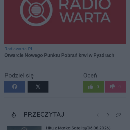
Podziel się
Oceń
0
0
PRZECZYTAJ
Poprzednie
Następne
Kliknij
Hity z Marka Satelity(06.08.2026)