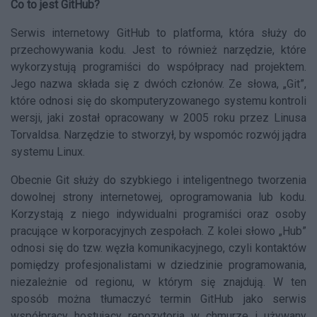
Co to jest GitHub?
Serwis internetowy GitHub to platforma, która służy do
przechowywania kodu. Jest to również narzędzie, które
wykorzystują programiści do współpracy nad projektem.
Jego nazwa składa się z dwóch członów. Ze słowa, „Git”,
które odnosi się do skomputeryzowanego systemu kontroli
wersji, jaki został opracowany w 2005 roku przez Linusa
Torvaldsa. Narzędzie to stworzył, by wspomóc rozwój jądra
systemu Linux.
Obecnie Git służy do szybkiego i inteligentnego tworzenia
dowolnej strony internetowej, oprogramowania lub kodu.
Korzystają z niego indywidualni programiści oraz osoby
pracujące w korporacyjnych zespołach. Z kolei słowo „Hub”
odnosi się do tzw. węzła komunikacyjnego, czyli kontaktów
pomiędzy profesjonalistami w dziedzinie programowania,
niezależnie od regionu, w którym się znajdują. W ten
sposób można tłumaczyć termin GitHub jako serwis
współpracy hostujący repozytoria w chmurze i używany