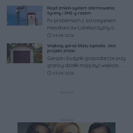
kilkaset złotych tańszy niż w kraju.
Rząd zmieni system alarmowania.
Co się dzieje?
Syreny i SMS-y razem
Po problemach z ostrzeganiem
mieszkańców Lubelszczyzny o
rosyjskim zagrożeniu rząd
Data dodania artykułu:
04.08.2026
zapowiada połączenie syren
Większy garaż bliżej sąsiada. Jest
alarmowych, alertów RCB i aplikacji
projekt zmian
w jeden system.
Garaże i budynki gospodarcze przy
granicy działki mają być większe.
Projekt zaostrza też zasady
Data dodania artykułu:
03.08.2026
dotyczące ostrych zakończeń
ogrodzeń.
REKLAMA
REKLAMA