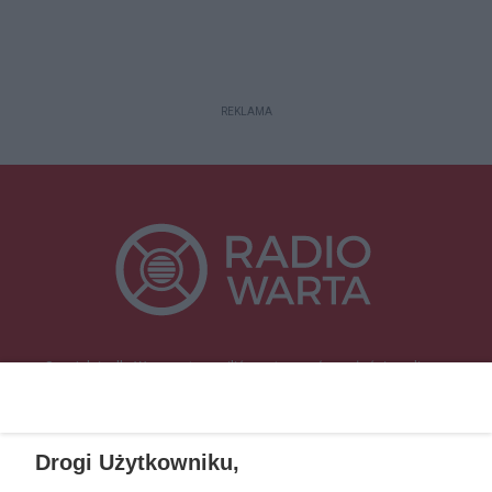
REKLAMA
Specjalnie dla Was postanowiliśmy stworzyć rozgłośnię radiową
zajmującą się sprawami mieszkańców naszego regionu.
Nadajemy na
częstotliwościach: 93.7 FM, 95.2 FM, 103.7 FM, 94.9 FM dla mieszkańców
wschodniej i południowej Wielkopolski (Września, Środa Wlkp., Słupca,
Drogi Użytkowniku,
Śrem, Jarocin, Gniezno, Ostrów Wlkp.).