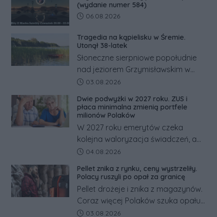
(wydanie numer 584)
Data dodania artykułu:
06.08.2026
Tragedia na kąpielisku w Śremie.
Utonął 38-latek
Słoneczne sierpniowe popołudnie
nad jeziorem Grzymisławskim w
powiecie śremskim zakończyło się
Data dodania artykułu:
03.08.2026
dramatem, którego nie zdołały
Dwie podwyżki w 2027 roku. ZUS i
odwrócić nawet natychmiastowe
płaca minimalna zmienią portfele
działania służb ratunkowych.
milionów Polaków
W 2027 roku emerytów czeka
kolejna waloryzacja świadczeń, a
pracowników podwyżka płacy
Data dodania artykułu:
04.08.2026
minimalnej. Sprawdzamy, ile dzięki
Pellet znika z rynku, ceny wystrzeliły.
tym zmianom zyskają.
Polacy ruszyli po opał za granicę
Pellet drożeje i znika z magazynów.
Coraz więcej Polaków szuka opału
za granicą, gdzie bywa nawet
Data dodania artykułu:
03.08.2026