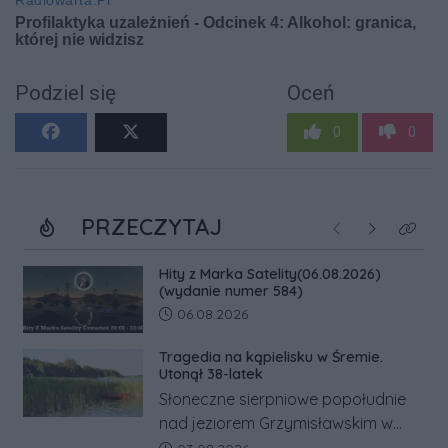
Podziel się
Oceń
0
0
PRZECZYTAJ
Poprzednie
Następne
Kliknij
Hity z Marka Satelity(06.08.2026)
(wydanie numer 584)
Data dodania artykułu:
06.08.2026
Tragedia na kąpielisku w Śremie.
Utonął 38-latek
Słoneczne sierpniowe popołudnie
nad jeziorem Grzymisławskim w
powiecie śremskim zakończyło się