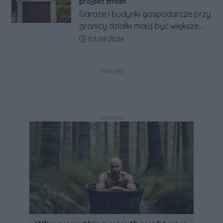
projekt zmian
w jeden system.
Garaże i budynki gospodarcze przy
granicy działki mają być większe.
Projekt zaostrza też zasady
Data dodania artykułu:
03.08.2026
dotyczące ostrych zakończeń
ogrodzeń.
REKLAMA
REKLAMA