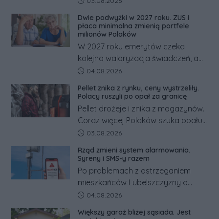
Data dodania artykułu:
03.08.2026
dramatem, którego nie zdołały
Dwie podwyżki w 2027 roku. ZUS i
odwrócić nawet natychmiastowe
płaca minimalna zmienią portfele
działania służb ratunkowych.
milionów Polaków
W 2027 roku emerytów czeka
kolejna waloryzacja świadczeń, a
pracowników podwyżka płacy
Data dodania artykułu:
04.08.2026
minimalnej. Sprawdzamy, ile dzięki
Pellet znika z rynku, ceny wystrzeliły.
tym zmianom zyskają.
Polacy ruszyli po opał za granicę
Pellet drożeje i znika z magazynów.
Coraz więcej Polaków szuka opału
za granicą, gdzie bywa nawet
Data dodania artykułu:
03.08.2026
kilkaset złotych tańszy niż w kraju.
Rząd zmieni system alarmowania.
Co się dzieje?
Syreny i SMS-y razem
Po problemach z ostrzeganiem
mieszkańców Lubelszczyzny o
rosyjskim zagrożeniu rząd
Data dodania artykułu:
04.08.2026
zapowiada połączenie syren
Większy garaż bliżej sąsiada. Jest
alarmowych, alertów RCB i aplikacji