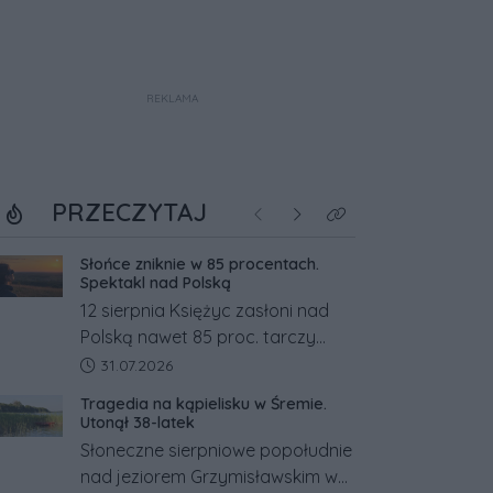
REKLAMA
PRZECZYTAJ
Poprzednie
Następne
Kliknij aby zobaczyć w
Słońce zniknie w 85 procentach.
Spektakl nad Polską
12 sierpnia Księżyc zasłoni nad
Polską nawet 85 proc. tarczy
Słońca. Największe zaćmienie od
Data dodania artykułu:
31.07.2026
27 lat przypadnie tuż przed
Tragedia na kąpielisku w Śremie.
zachodem.
Utonął 38-latek
Słoneczne sierpniowe popołudnie
nad jeziorem Grzymisławskim w