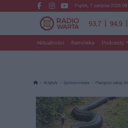
piątek, 7 sierpnia 2026 08
Facebook.com
Instagram.com
Youtube.com
Aktualności
Ramówka
Podcasty
Strona główna
Artykuły
Sponsorowane
Planujesz zakup dzi