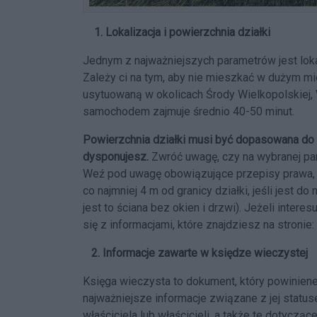
1. Lokalizacja i powierzchnia działki
Jednym z najważniejszych parametrów jest lokal
Zależy ci na tym, aby nie mieszkać w dużym mi
usytuowaną w okolicach Środy Wielkopolskiej,
samochodem zajmuje średnio 40-50 minut.
Powierzchnia działki musi być dopasowana do 
dysponujesz.
Zwróć uwagę, czy na wybranej parc
Weź pod uwagę obowiązujące przepisy prawa, 
co najmniej 4 m od granicy działki, jeśli jest do
jest to ściana bez okien i drzwi). Jeżeli inter
się z informacjami, które znajdziesz na stronie:
2. Informacje zawarte w księdze wieczystej
Księga wieczysta to dokument, który powiniene
najważniejsze informacje związane z jej statu
właściciela lub właścicieli, a także te dotyczą