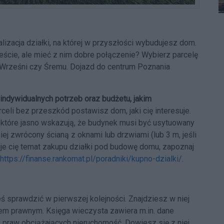
izacja działki, na której w przyszłości wybudujesz dom.
eście, ale mieć z nim dobre połączenie? Wybierz parcelę
 Wrześni czy Śremu. Dojazd do centrum Poznania
indywidualnych potrzeb oraz budżetu, jakim
eli bez przeszkód postawisz dom, jaki cię interesuje.
które jasno wskazują, że budynek musi być usytuowany
 niej zwrócony ścianą z oknami lub drzwiami (lub 3 m, jeśli
esuje cię temat zakupu działki pod budowę domu, zapoznaj
https://finanse.rankomat.pl/poradniki/kupno-dzialki/
.
ś sprawdzić w pierwszej kolejności. Znajdziesz w niej
sem prawnym. Księga wieczysta zawiera m.in. dane
ce praw obciążających nieruchomość. Dowiesz się z niej,