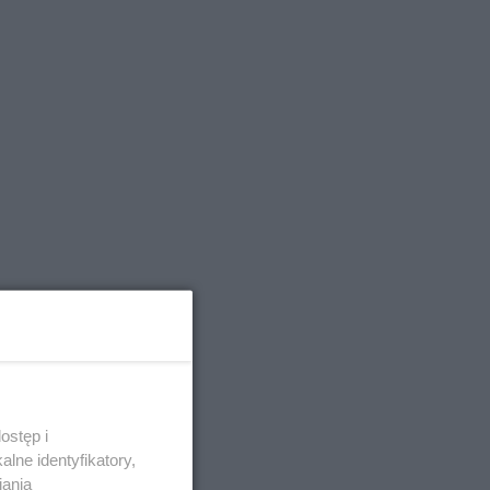
ostęp i
lne identyfikatory,
iania