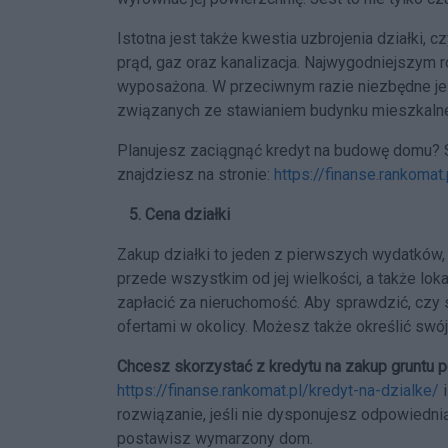
Istotna jest także kwestia uzbrojenia działki,
prąd, gaz oraz kanalizacja. Najwygodniejszym ro
wyposażona. W przeciwnym razie niezbędne jes
związanych ze stawianiem budynku mieszkaln
Planujesz zaciągnąć kredyt na budowę domu? S
znajdziesz na stronie:
https://finanse.rankoma
5. Cena działki
Zakup działki to jeden z pierwszych wydatków,
przede wszystkim od jej wielkości, a także lokal
zapłacić za nieruchomość. Aby sprawdzić, czy 
ofertami w okolicy. Możesz także określić swó
Chcesz skorzystać z kredytu na zakup gruntu
https://finanse.rankomat.pl/kredyt-na-dzialke/
i
rozwiązanie, jeśli nie dysponujesz odpowiedni
postawisz wymarzony dom.