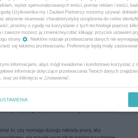
ie można zrealizować wybranego projektu. MPZP zawiera
klam, wybór spersonalizowanych treści, pomiar reklam i treści, bad
ści będzie zlokalizowane w najbliższej okolicy. Z tego
 zgodą Użytkownika my i Zaufani Partnerzy możemy używać dokład
jest planowana budowa centrum handlowego czy
az aktywnie skanować charakterystykę urządzenia do celów identyfi
ść, prosimy o zgodę na korzystanie z tych technologii poprzez klikn
a i zawsze możesz ją zmienić/wycofać klikając przycisk ustawień pr
scowym Planem Zagospodarowania Przestrzennego. Jeśli
ogu strony
. Niektóre rodzaje przetwarzania danych nie wymagaj
ent nie obowiązuje, konieczne jest wystąpienie z
iwić się takiemu przetwarzaniu. Preferencje będą miały zastosowania
agospodarowania terenu. Musisz zawrzeć w nim
a działce.
szymi informacjami, abyś mógł świadomie i komfortowo korzystać z
gółowe informacje dotyczące przetwarzania Twoich danych znajdzi
Reklama
s
. oraz po kliknięciu w „Ustawienia”.
 uda ci się zrealizować wybrany projekt domu. Musisz
USTAWIENIA
śli parcela będzie zbyt wąska, możesz nie zmieścić na
 najefektywniej zagospodarować działkę, która ma kształt
 oraz to, czy wymaga dużego nakładu pracy, aby
czasochłonne, ale przede wszystkim bardzo kosztowne.