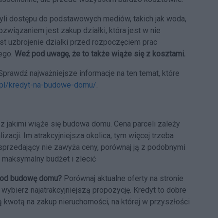
 czyli dostępu do podstawowych mediów, takich jak woda,
związaniem jest zakup działki, która jest w nie
t uzbrojenie działki przed rozpoczęciem prac
ego.
Weź pod uwagę, że to także wiąże się z kosztami.
prawdź najważniejsze informacje na ten temat, które
t.pl/kredyt-na-budowe-domu/
.
 z jakimi wiąże się budowa domu. Cena parceli zależy
izacji. Im atrakcyjniejsza okolica, tym więcej trzeba
sprzedający nie zawyża ceny, porównaj ją z podobnymi
j maksymalny budżet i zlecić
 pod budowę domu?
Porównaj aktualne oferty na stronie
 wybierz najatrakcyjniejszą propozycję. Kredyt to dobre
ą kwotą na zakup nieruchomości, na której w przyszłości