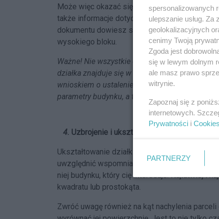
Może więc okazać się, że na działce nie będz
spersonalizowanych re
także informacje dotyczące tego, co w przyszło
ulepszanie usług. Za
dokumentu dowiesz się np. czy w okolicy nie 
geolokalizacyjnych or
cenimy Twoją prywatno
wysokiego bloku.
Zgoda jest dobrowoln
Ważne! Nie wszystkie obszary są objęte Miej
się w lewym dolnym r
działka znajduje się w okolicy, gdzie ten dokum
ale masz prawo sprzec
witrynie.
wnioskiem o ustalenie warunków zabudowy i z
parametry budynku, a także jego usytuowanie n
Zapoznaj się z poniż
internetowych. Szcze
Prywatności
i
Cookie
4.
Uzbrojenie i ukształtowanie działki
Ukształtowanie działki także wpływa na to, czy
PARTNERZY
uwzględnić wspomniane już przepisy prawa. Je
niej budynku, który cię interesuje. Najłatwiej i
kwadratu lub prostokąta.
Zwróć uwagę również na kąt nachylenia parceli
wyrównać jej powierzchnię. Jest to nie tylko 