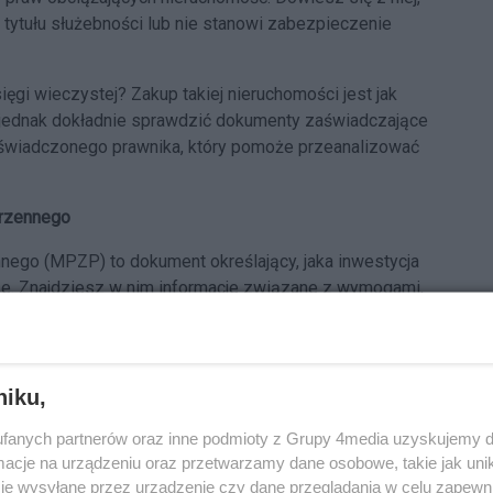
a tytułu służebności lub nie stanowi zabezpieczenie
sięgi wieczystej? Zakup takiej nieruchomości jest jak
a jednak dokładnie sprawdzić dokumenty zaświadczające
oświadczonego prawnika, który pomoże przeanalizować
rzennego
ego (MPZP) to dokument określający, jaka inwestycja
e. Znajdziesz w nim informacje związane z wymogami,
niku,
fanych partnerów oraz inne podmioty z Grupy 4media uzyskujemy d
cje na urządzeniu oraz przetwarzamy dane osobowe, takie jak unika
je wysyłane przez urządzenie czy dane przeglądania w celu zapewn