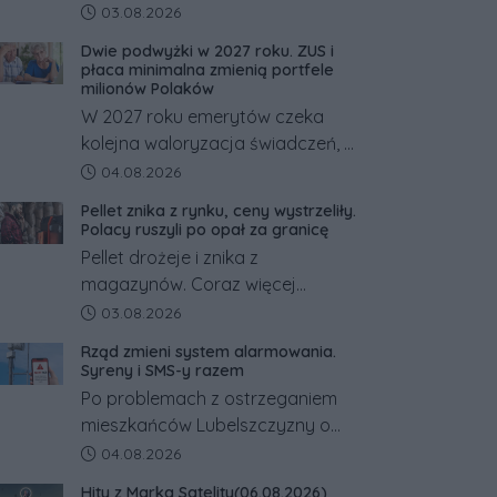
powiecie śremskim zakończyło
Data dodania artykułu:
03.08.2026
się dramatem, którego nie
Dwie podwyżki w 2027 roku. ZUS i
zdołały odwrócić nawet
płaca minimalna zmienią portfele
natychmiastowe działania służb
milionów Polaków
ratunkowych.
W 2027 roku emerytów czeka
kolejna waloryzacja świadczeń, a
pracowników podwyżka płacy
Data dodania artykułu:
04.08.2026
minimalnej. Sprawdzamy, ile dzięki
Pellet znika z rynku, ceny wystrzeliły.
tym zmianom zyskają.
Polacy ruszyli po opał za granicę
Pellet drożeje i znika z
magazynów. Coraz więcej
Polaków szuka opału za granicą,
Data dodania artykułu:
03.08.2026
gdzie bywa nawet kilkaset
Rząd zmieni system alarmowania.
złotych tańszy niż w kraju. Co się
Syreny i SMS-y razem
dzieje?
Po problemach z ostrzeganiem
mieszkańców Lubelszczyzny o
rosyjskim zagrożeniu rząd
Data dodania artykułu:
04.08.2026
zapowiada połączenie syren
Hity z Marka Satelity(06.08.2026)