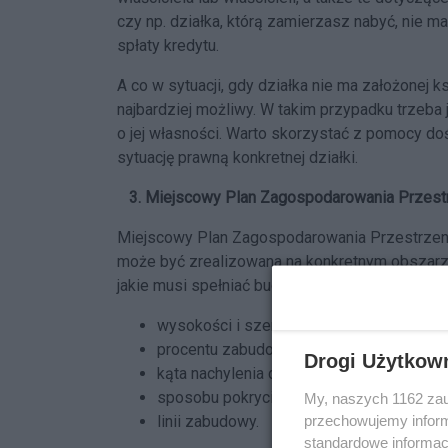
czy np. działka, którą zamierzasz nabyć, nie m
spłaty kredytu.
A co w sytuacji, gdy działka nie ma założonej k
najbardziej możliwy. W takim przypadku trzeb
o jej własności. Warto skorzystać z pomocy d
sytuację prawną konkretnej działki.
3. Miejscowy Plan Zagospodarowania Przest
Miejscowy Plan Zagospodarowania Przestrzenn
może być zrealizowana na konkretnym obszarz
jakie musi spełniać budynek dotyczące m.in.:
wysokości i szerokości elewacji,
procentu zabudowania działki,
Drogi Użytkow
kąta nachylenia dachu,
sposobu pokrycia dachu,
My, naszych 1162 zau
linii zabudowy.
przechowujemy informa
standardowe informac