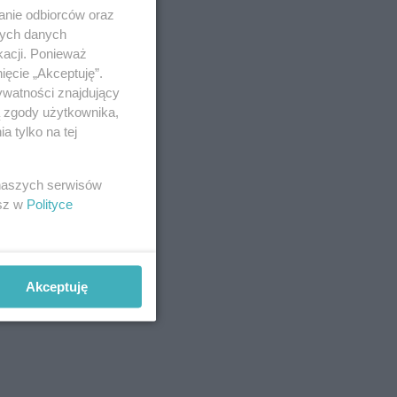
anie odbiorców oraz
nych danych
kacji. Ponieważ
ięcie „Akceptuję”.
ywatności znajdujący
ą zgody użytkownika,
 tylko na tej
 naszych serwisów
esz w
Polityce
Akceptuję